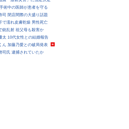
 手術中の医師が患者を守る
寿司 閉店間際の大盛り話題
汗で濡れ皮膚乾燥 男性死亡
で銃乱射 祖父母も殺害か
優太 10代女性との結婚報告
くん 加藤乃愛との破局発表
啓司氏 逮捕されていたか