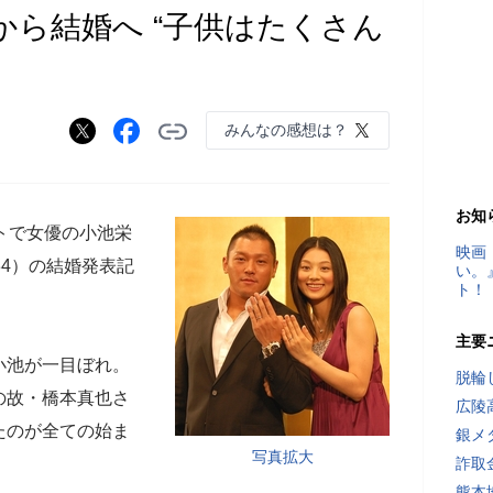
から結婚へ “子供はたくさん
みんなの感想は？
お知
トで女優の小池栄
映画
34）の結婚発表記
い。
ト！
主要
小池が一目ぼれ。
脱輪
の故・橋本真也さ
広陵
たのが全ての始ま
銀メ
写真拡大
詐取
熊本