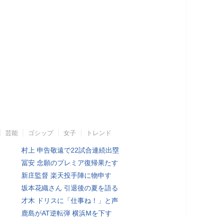
芸能
ゴシップ
女子
トレンド
村上 申告敬遠で22試合連続出塁
冨安 念願のプレミア復帰果たす
新庄監督 楽天投手陣に物申す
坂本花織さん 引退後の夏を語る
才木 ドリスに「仕事ね！」と声
鹿島がAT逆転弾 横浜Mを下す