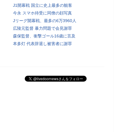
J1開幕戦 国立に史上最多の観客
今永 スマホ待受に同僚の顔写真
Jリーグ開幕戦、最多の6万3960人
広陵元監督 暴力問題で会見謝罪
森保監督、衝撃ゴール16歳に言及
本多灯 代表辞退し被害者に謝罪