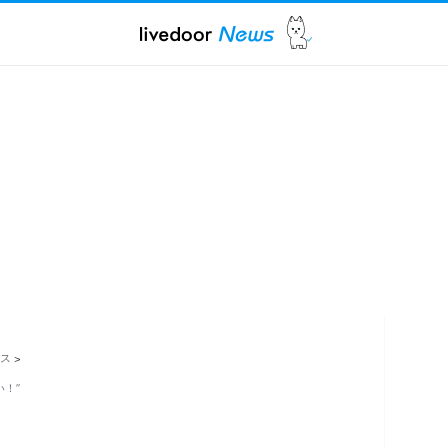
ス
>
！”