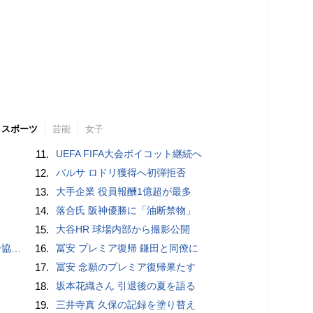
スポーツ
芸能
女子
11.
UEFA FIFA大会ボイコット継続へ
12.
バルサ ロドリ獲得へ初弾拒否
13.
大手企業 役員報酬1億超が最多
14.
落合氏 阪神優勝に「油断禁物」
15.
大谷HR 球場内部から撮影公開
が報道
16.
冨安 プレミア復帰 鎌田と同僚に
17.
冨安 念願のプレミア復帰果たす
18.
坂本花織さん 引退後の夏を語る
19.
三井寺真 久保の記録を塗り替え