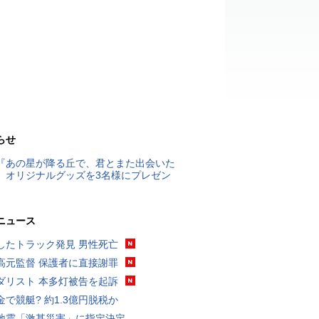
らせ
『あの星が降る丘で、君とまた出会いた
』オリジナルグッズを3名様にプレゼン
ニュース
したトラック発見 男性死亡
高元監督 保護者に直接謝罪
ダリスト 本多灯被告を起訴
金で競艇? 約1.3億円脱税か
地震「激甚災害」に指定決定