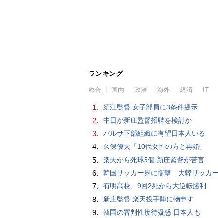
ランキング
総合
国内
政治
海外
経済
IT
1.
須江監督 女子部員に3条件提示
2.
中日が新庄監督招聘を検討か
3.
バルサ下部組織に有望日本人いる
4.
久保優太「10代女性の方と再婚」
5.
楽天から死球5個 新庄監督が苦言
6.
韓国サッカー界に衝撃 大韓サッカー協会に外国人審判への“性的接待”疑惑 韓国メディア
7.
有明高校、9回2死から大逆転勝利
8.
新庄監督 楽天投手陣に物申す
9.
韓国の審判性接待疑惑 日本人も