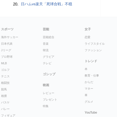
20.
日ハムvs楽天「死球合戦」不穏
スポーツ
芸能
女子
海外サッカー
芸能総合
恋愛
日本代表
音楽
ライフスタイル
Jリーグ
韓流
ファッション
プロ野球
グラビア
トレンド
MLB
テレビ
本
ゴルフ
ゴシップ
教育・仕事
テニス
からだ
格闘技
映画
マネー
競馬
レビュー
車
相撲
プレゼント
グルメ
バスケ
特集
バレー
YouTube
フィギュア