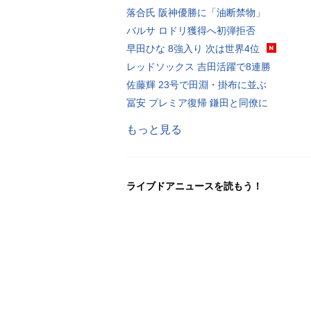
落合氏 阪神優勝に「油断禁物」
バルサ ロドリ獲得へ初弾拒否
早田ひな 8強入り 次は世界4位
レッドソックス 吉田活躍で8連勝
佐藤輝 23号で田淵・掛布に並ぶ
冨安 プレミア復帰 鎌田と同僚に
もっと見る
ライブドアニュースを読もう！