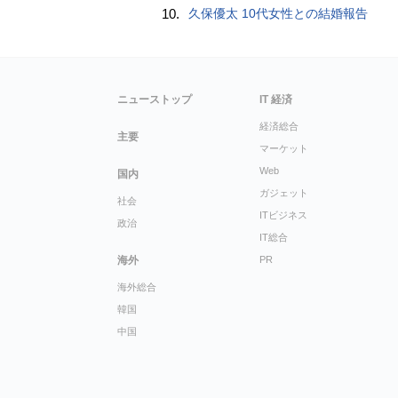
10.
久保優太 10代女性との結婚報告
ニューストップ
IT 経済
経済総合
主要
マーケット
Web
国内
ガジェット
社会
ITビジネス
政治
IT総合
海外
PR
海外総合
韓国
中国