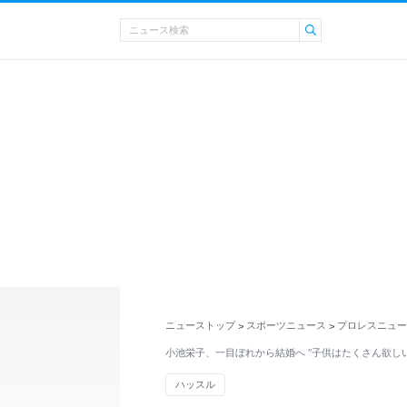
ニューストップ
スポーツニュース
プロレスニュー
>
>
小池栄子、一目ぼれから結婚へ “子供はたくさん欲しい
ハッスル