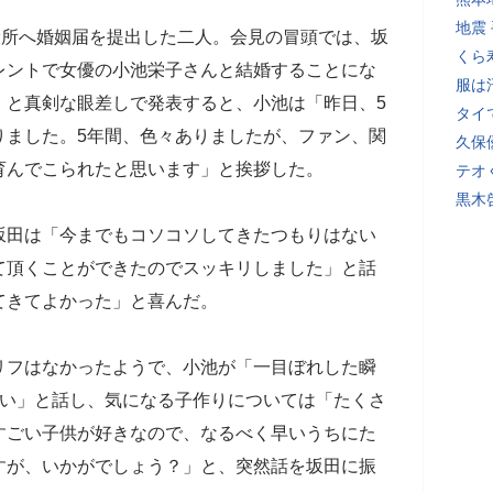
地震
役所へ婚姻届を提出した二人。会見の冒頭では、坂
くら
レントで女優の小池栄子さんと結婚することにな
服は
」と真剣な眼差しで発表すると、小池は「昨日、5
タイ
りました。5年間、色々ありましたが、ファン、関
久保
育んでこられたと思います」と挨拶した。
テオ
黒木
坂田は「今までもコソコソしてきたつもりはない
て頂くことができたのでスッキリしました」と話
てきてよかった」と喜んだ。
リフはなかったようで、小池が「一目ぼれした瞬
らい」と話し、気になる子作りについては「たくさ
すごい子供が好きなので、なるべく早いうちにた
すが、いかがでしょう？」と、突然話を坂田に振