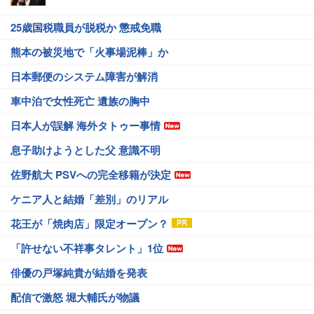
25歳国税職員が脱税か 懲戒免職
熊本の被災地で「火事場泥棒」か
日本郵便のシステム障害が解消
車中泊で女性死亡 遺族の胸中
日本人が誤解 海外タトゥー事情
息子助けようとした父 意識不明
佐野航大 PSVへの完全移籍が決定
ケニア人と結婚「差別」のリアル
花王が「焼肉店」限定オープン？
「許せない不祥事タレント」1位
俳優の戸塚純貴が結婚を発表
配信で激怒 堀大輔氏が物議