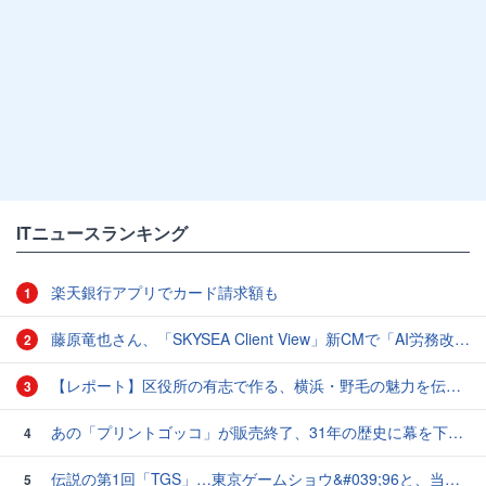
ITニュースランキング
楽天銀行アプリでカード請求額も
1
藤原竜也さん、「SKYSEA Client View」新CMで「AI労務改善」をアピール 働き方をAIが分析したら「すぐに休んで」と言われる？
2
【レポート】区役所の有志で作る、横浜・野毛の魅力を伝えるCM
3
あの「プリントゴッコ」が販売終了、31年の歴史に幕を下ろす
4
伝説の第1回「TGS」…東京ゲームショウ&#039;96と、当時のベストゲーム10本：レトロゲーム浪漫街道
5