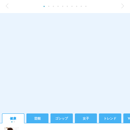
健康
芸能
ゴシップ
女子
トレンド
Y