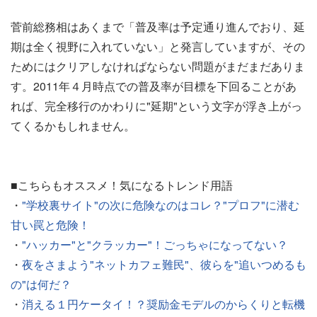
菅前総務相はあくまで「普及率は予定通り進んでおり、延
期は全く視野に入れていない」と発言していますが、その
ためにはクリアしなければならない問題がまだまだありま
す。2011年４月時点での普及率が目標を下回ることがあ
れば、完全移行のかわりに"延期"という文字が浮き上がっ
てくるかもしれません。
■こちらもオススメ！気になるトレンド用語
・
"学校裏サイト"の次に危険なのはコレ？"プロフ"に潜む
甘い罠と危険！
・
"ハッカー"と"クラッカー"！ごっちゃになってない？
・
夜をさまよう"ネットカフェ難民"、彼らを"追いつめるも
の"は何だ？
・
消える１円ケータイ！？奨励金モデルのからくりと転機