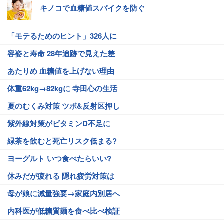
キノコで血糖値スパイクを防ぐ
「モテるためのヒント」326人に
容姿と寿命 28年追跡で見えた差
あたりめ 血糖値を上げない理由
体重62kg→82kgに 寺田心の生活
夏のむくみ対策 ツボ&反射区押し
紫外線対策がビタミンD不足に
緑茶を飲むと死亡リスク低まる?
ヨーグルト いつ食べたらいい?
休みだが疲れる 隠れ疲労対策は
母が娘に減量強要→家庭内別居へ
内科医が低糖質麺を食べ比べ検証