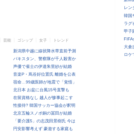
レン
韓国
ラグ
甲子
FI
芸能
ゴシップ
女子
トレンド
大倉
新潟県中越に線状降水帯直前予測
ロケ
パキスタン、警察隊が千人殺害か
声優で雀士の伊達朱里紗が結婚
音楽P・蔦谷好位置氏 離婚を公表
宿命…99歳医師が地震で「覚悟」
北日本 お盆に台風15号直撃も
在留資格なし 越人が惨事起こす
性接待? 韓国サッカー協会が釈明
北京五輪スノボ銅の冨田が結婚
「要介護5」の志茂田景樹氏 今は
円安影響考えず 豪遊する家庭も