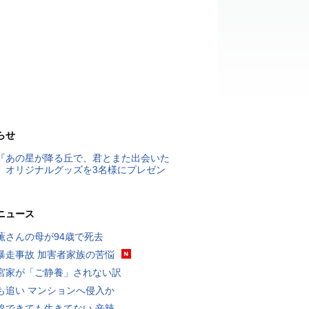
らせ
『あの星が降る丘で、君とまた出会いた
』オリジナルグッズを3名様にプレゼン
ニュース
薫さんの母が94歳で死去
暴走事故 加害者家族の苦悩
宮家が「ご静養」されない訳
も追い マンションへ侵入か
線できても生きてない 辛辣