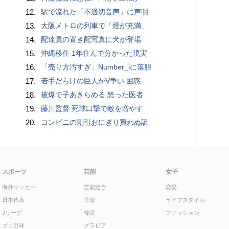
12.
駅で流れた「不適切音声」に声明
13.
大阪メトロの列車で「煙が充満」
14.
配達員の置き配写真に犬が登場
15.
沖縄移住 1年住んで分かった現実
16.
「売り方汚すぎ」Number_iに落胆
17.
若手だらけの巨人がV争い 困惑
18.
被爆で子あきらめる 怒った医者
19.
藤川監督 死球口撃で敵を増やす
20.
コンビニの割引おにぎり買わぬ訳
スポーツ
芸能
女子
海外サッカー
芸能総合
恋愛
日本代表
音楽
ライフスタイル
Jリーグ
韓流
ファッション
プロ野球
グラビア