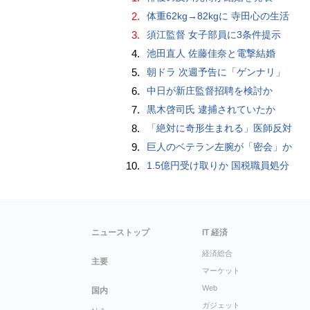
2.
体重62kg→82kgに 寺田心の生活
3.
須江監督 女子部員に3条件提示
4.
池田直人 佐藤佳奈と電撃結婚
5.
朝ドラ 次週予告に「ゲンナリ」
6.
中日が新庄監督招聘を検討か
7.
黒木啓司氏 逮捕されていたか
8.
「絶対に奇形生まれる」医師反対
9.
巨人のベテラン左腕が「密会」か
10.
1.5億円受け取りか 国税職員処分
ニューストップ
IT 経済
経済総合
主要
マーケット
Web
国内
ガジェット