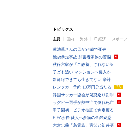
トピックス
主要
国内
海外
IT 経済
スポーツ
蓮池薫さんの母が94歳で死去
池袋暴走事故 加害者家族の苦悩
秋篠宮家が「ご静養」されない訳
子ども追い マンションへ侵入か
新幹線できても生きてない 辛辣
レンタカー予約 10万円分当たる
韓国サッカー協会が疑惑巡り謝罪
ラグビー選手が熱中症で倒れ死亡
甲子園初、ビデオ検証で判定覆る
FIFA会長 愛人へ多額の金銭疑惑
大倉忠義「鳥貴族」実父と初共演