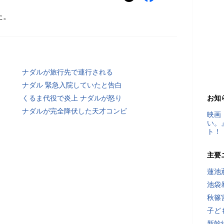
た。
ナダルが旅行先で連行される
ナダル 緊急入院していたと告白
くるま代役で炎上 ナダルが怒り
お知
ナダルが完全降伏した天才コンビ
映画
い。
ト！
主要
蓮池
池袋
秋篠
子ど
新幹