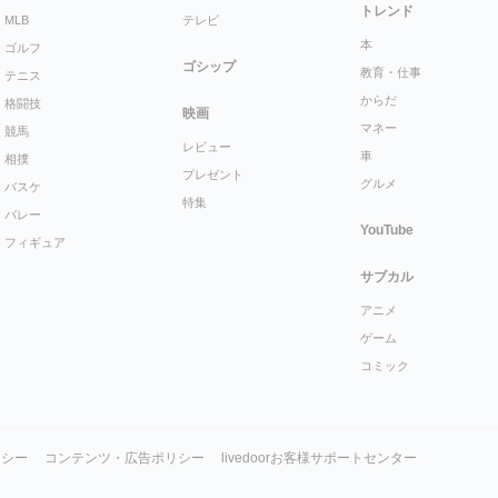
トレンド
MLB
テレビ
本
ゴルフ
ゴシップ
教育・仕事
テニス
からだ
格闘技
映画
マネー
競馬
レビュー
車
相撲
プレゼント
グルメ
バスケ
特集
バレー
YouTube
フィギュア
サブカル
アニメ
ゲーム
コミック
リシー
コンテンツ・広告ポリシー
livedoorお客様サポートセンター