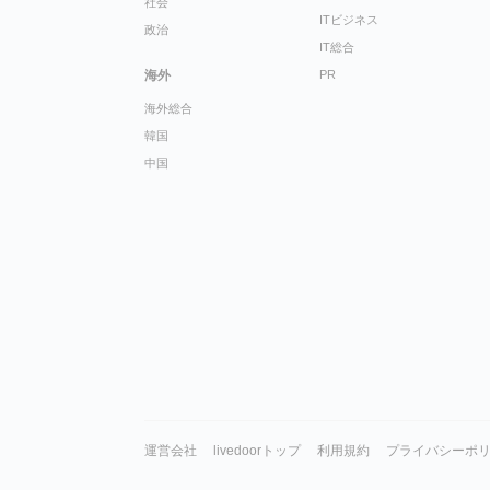
社会
ITビジネス
政治
IT総合
海外
PR
海外総合
韓国
中国
運営会社
livedoorトップ
利用規約
プライバシーポ