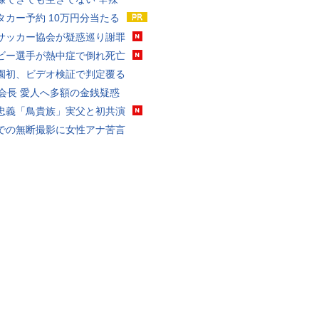
タカー予約 10万円分当たる
サッカー協会が疑惑巡り謝罪
ビー選手が熱中症で倒れ死亡
園初、ビデオ検証で判定覆る
FA会長 愛人へ多額の金銭疑惑
忠義「鳥貴族」実父と初共演
での無断撮影に女性アナ苦言