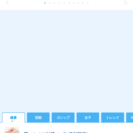
健康
芸能
ゴシップ
女子
トレンド
Y