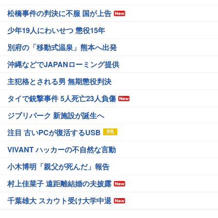
松橋事件の判決に不服 国が上告
少年19人にわいせつ 懲役15年
別府の「移動式温泉」熊本へ出発
沖縄などでJAPANローミング提供
主犯格とされる男 無期懲役判決
タイで銃撃事件 5人死亡23人負傷
ジブリパーク 新施設が誕生へ
注目 古いPCが復活するUSB
VIVANT ハッカーの不自然な言動
小木博明「親父が死んだ」報告
村上佳菜子 遠距離結婚の夫披露
千葉雄大 スカウト受け大学中退