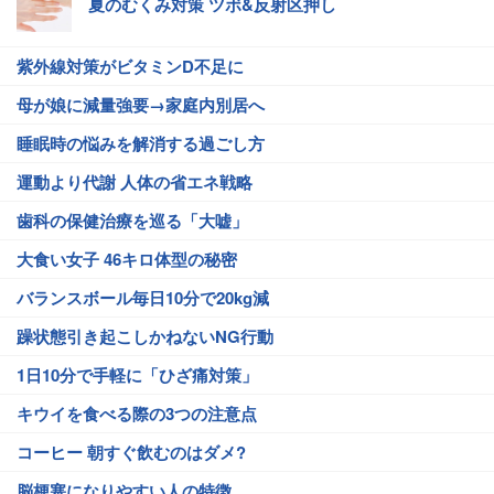
夏のむくみ対策 ツボ&反射区押し
紫外線対策がビタミンD不足に
母が娘に減量強要→家庭内別居へ
睡眠時の悩みを解消する過ごし方
運動より代謝 人体の省エネ戦略
歯科の保健治療を巡る「大嘘」
大食い女子 46キロ体型の秘密
バランスボール毎日10分で20kg減
躁状態引き起こしかねないNG行動
1日10分で手軽に「ひざ痛対策」
キウイを食べる際の3つの注意点
コーヒー 朝すぐ飲むのはダメ?
脳梗塞になりやすい人の特徴