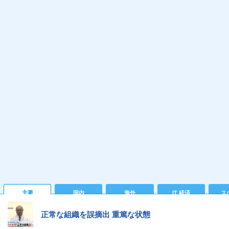
主要
国内
海外
IT 経済
ス
正常な組織を誤摘出 重篤な状態