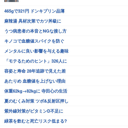
465gで321円 ドンキプリン品薄
麻辣湯 具材次第でカツ丼級に
うつ病患者の本音とNGな接し方
キノコで血糖値スパイクを防ぐ
メンタルに良い影響を与える趣味
「モテるためのヒント」326人に
容姿と寿命 28年追跡で見えた差
あたりめ 血糖値を上げない理由
体重62kg→82kgに 寺田心の生活
夏のむくみ対策 ツボ&反射区押し
紫外線対策がビタミンD不足に
緑茶を飲むと死亡リスク低まる?