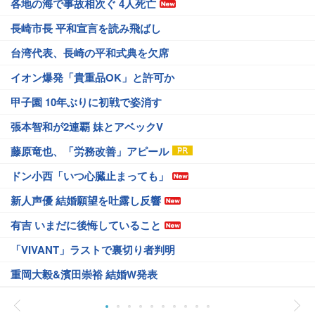
各地の海で事故相次ぐ 4人死亡
長崎市長 平和宣言を読み飛ばし
台湾代表、長崎の平和式典を欠席
イオン爆発「貴重品OK」と許可か
甲子園 10年ぶりに初戦で姿消す
張本智和が2連覇 妹とアベックV
藤原竜也、「労務改善」アピール
ドン小西「いつ心臓止まっても」
新人声優 結婚願望を吐露し反響
有吉 いまだに後悔していること
「VIVANT」ラストで裏切り者判明
重岡大毅&濱田崇裕 結婚W発表