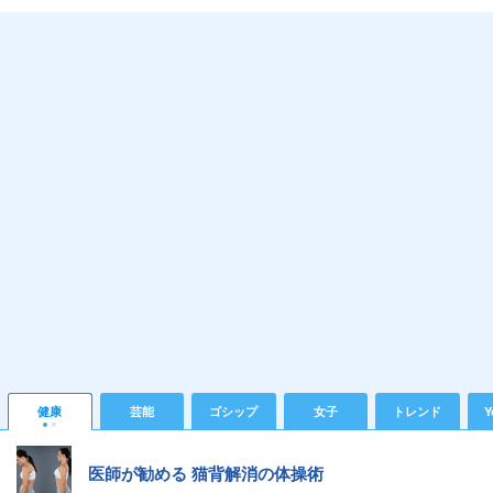
健康
芸能
ゴシップ
女子
トレンド
Y
医師が勧める 猫背解消の体操術