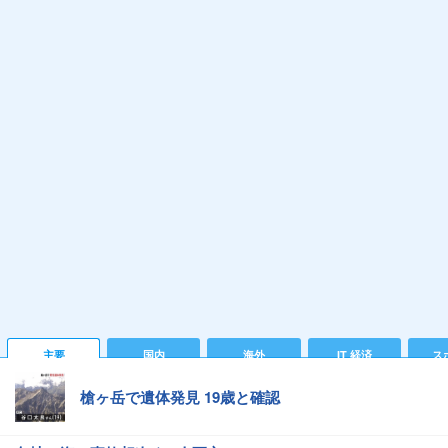
主要
国内
海外
IT 経済
ス
槍ヶ岳で遺体発見 19歳と確認