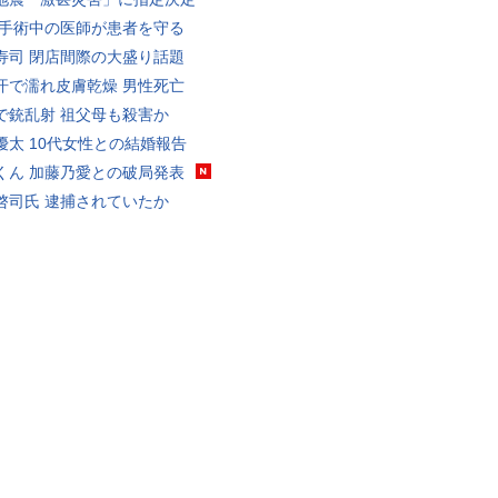
 手術中の医師が患者を守る
寿司 閉店間際の大盛り話題
汗で濡れ皮膚乾燥 男性死亡
で銃乱射 祖父母も殺害か
優太 10代女性との結婚報告
くん 加藤乃愛との破局発表
啓司氏 逮捕されていたか