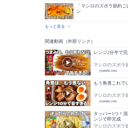
「マシロのズボラ節約ご
ン
もっと見る
関連動画（外部リンク）
レンジ2分半で
マシロのズボラ
youtube.com
もう角煮これで
マシロのズボラ
youtube.com
タッパー1つ！
ンジで即完成
マシロのズボラ