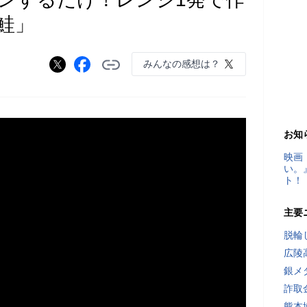
鮭」
みんなの感想は？
お知
映画
い。
ト！
主要
脱輪
広陵
銀メ
詐取
熊本