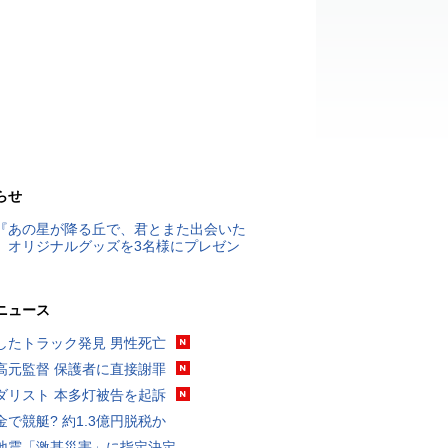
らせ
『あの星が降る丘で、君とまた出会いた
』オリジナルグッズを3名様にプレゼン
ニュース
したトラック発見 男性死亡
高元監督 保護者に直接謝罪
ダリスト 本多灯被告を起訴
金で競艇? 約1.3億円脱税か
地震「激甚災害」に指定決定