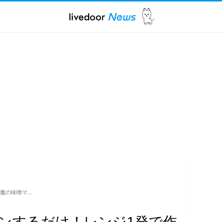
魔の味噌マ…
ンするだけ！レンジ1発で作