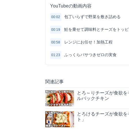
YouTubeの動画内容
包丁いらずで野菜を敷き詰める
00:02
鮭を乗せて調味料とチーズをトッピ
00:19
レンジにお任せ！加熱工程
00:58
ふっくらパサつきゼロの実食
01:23
関連記事
とろ～りチーズが食欲を
ルバックチキン
とろけるチーズが食欲を
ト」