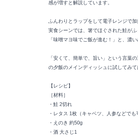
感が増すと解説しています。
ふんわりとラップをして電子レンジで加
実食シーンでは、箸でほぐされた鮭がふ
「味噌マヨ味でご飯が進む！」と、濃い
「安くて、簡単で、旨い」という言葉の
の夕飯のメインディッシュに試してみて
【レシピ】
［材料］
・鮭 2切れ
・レタス 1枚（キャベツ、人参などでも
・えのき 約50g
・酒 大さじ1