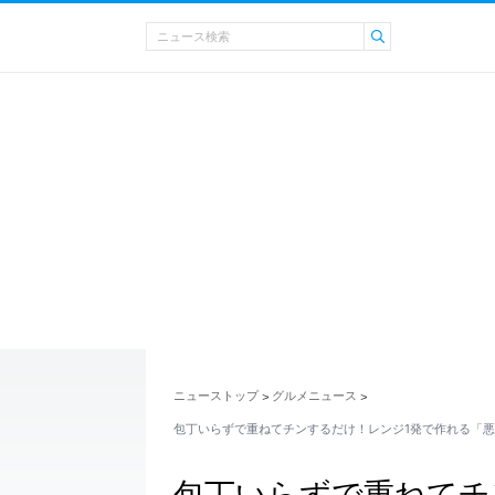
ニューストップ
グルメニュース
>
>
包丁いらずで重ねてチンするだけ！レンジ1発で作れる「悪
包丁いらずで重ねてチ