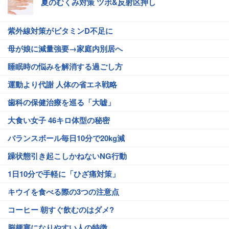
夏のむくみ対策 ツボ&反射区押し
紫外線対策がビタミンD不足に
母が娘に減量強要→家庭内別居へ
睡眠時の悩みを解消する過ごし方
運動より代謝 人体の省エネ戦略
歯科の保健治療を巡る「大嘘」
大食い女子 46キロ体型の秘密
バランスボール毎日10分で20kg減
躁状態引き起こしかねないNG行動
1日10分で手軽に「ひざ痛対策」
キウイを食べる際の3つの注意点
コーヒー 朝すぐ飲むのはダメ?
脳梗塞になりやすい人の特徴