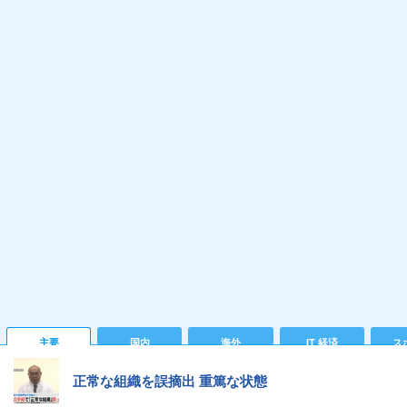
主要
国内
海外
IT 経済
ス
正常な組織を誤摘出 重篤な状態