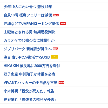
少年19人にわいせつ 懲役15年
台風13号 桜島フェリーは減便
沖縄などでJAPANローミング提供
主犯格とされる男 無期懲役判決
カラオケで15歳少女に性暴行か
ジブリパーク 新施設が誕生へ
注目 古いPCが復活するUSB
HIKAKIN 被災地に2000万円を寄付
双子出産 中川翔子が体重を公表
VIVANT ハッカーの不自然な言動
小木博明「親父が死んだ」報告
岸谷蘭丸「喫煙者の権利が侵害」