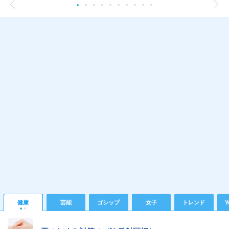
健康
芸能
ゴシップ
女子
トレンド
Y