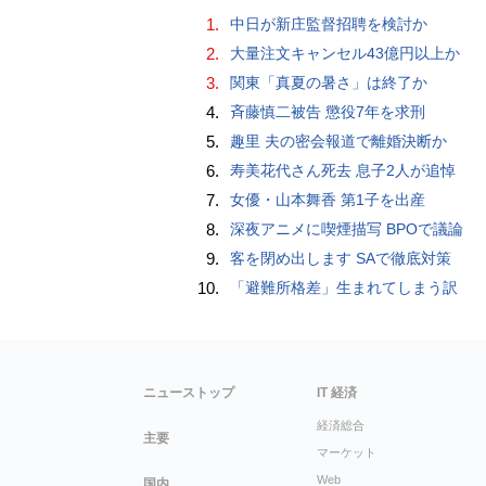
1.
中日が新庄監督招聘を検討か
2.
大量注文キャンセル43億円以上か
3.
関東「真夏の暑さ」は終了か
4.
斉藤慎二被告 懲役7年を求刑
5.
趣里 夫の密会報道で離婚決断か
6.
寿美花代さん死去 息子2人が追悼
7.
女優・山本舞香 第1子を出産
8.
深夜アニメに喫煙描写 BPOで議論
9.
客を閉め出します SAで徹底対策
10.
「避難所格差」生まれてしまう訳
ニューストップ
IT 経済
経済総合
主要
マーケット
Web
国内