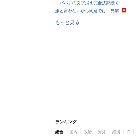
「パパ」の文字消え完全沈黙続く
嫌と言わないから同意では…見解
もっと見る
ランキング
総合
国内
政治
海外
経済
IT