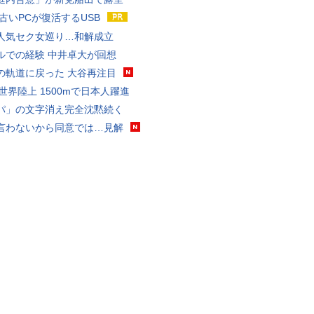
 古いPCが復活するUSB
人気セク女巡り…和解成立
ルでの経験 中井卓大が回想
の軌道に戻った 大谷再注目
0世界陸上 1500mで日本人躍進
パ」の文字消え完全沈黙続く
言わないから同意では…見解