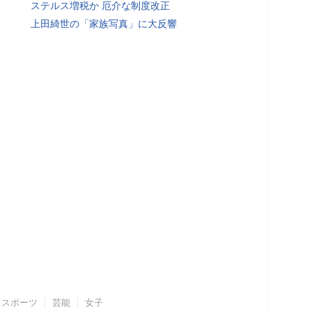
ステルス増税か 厄介な制度改正
上田綺世の「家族写真」に大反響
スポーツ
芸能
女子