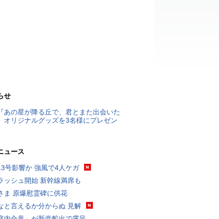
らせ
『あの星が降る丘で、君とまた出会いた
』オリジナルグッズを3名様にプレゼン
ニュース
13号影響か 強風で4人ケガ
ラッシュ開始 新幹線満席も
さま 原爆慰霊碑に供花
なと言えるか分からぬ 見解
庭内合意」が新党船出で露呈