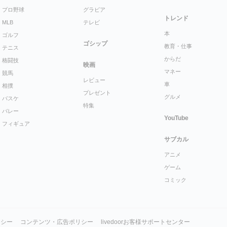
プロ野球
グラビア
トレンド
MLB
テレビ
本
ゴルフ
ゴシップ
教育・仕事
テニス
からだ
格闘技
映画
マネー
競馬
レビュー
車
相撲
プレゼント
グルメ
バスケ
特集
バレー
YouTube
フィギュア
サブカル
アニメ
ゲーム
コミック
リシー
コンテンツ・広告ポリシー
livedoorお客様サポートセンター