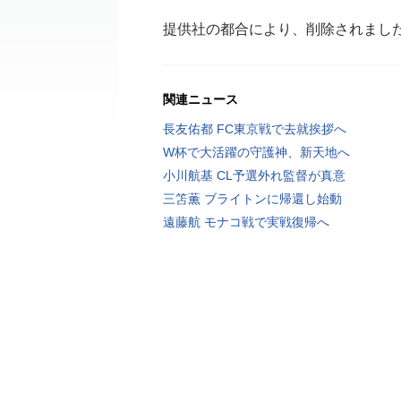
提供社の都合により、削除されまし
関連ニュース
長友佑都 FC東京戦で去就挨拶へ
W杯で大活躍の守護神、新天地へ
小川航基 CL予選外れ監督が真意
三笘薫 ブライトンに帰還し始動
遠藤航 モナコ戦で実戦復帰へ