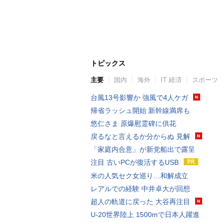
トピックス
主要
国内
海外
IT 経済
スポーツ
台風13号影響か 強風で4人ケガ
帰省ラッシュ開始 新幹線満席も
悠仁さま 原爆慰霊碑に供花
戻るなと言えるか分からぬ 見解
「家庭内合意」が新党船出で露呈
注目 古いPCが復活するUSB
米の人気セク女巡り…和解成立
レアルでの経験 中井卓大が回想
超人の軌道に戻った 大谷再注目
U-20世界陸上 1500mで日本人躍進