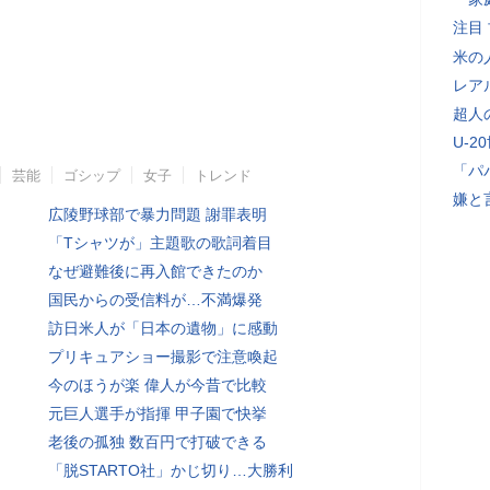
注目
米の
レア
超人
U-2
「パ
芸能
ゴシップ
女子
トレンド
嫌と
広陵野球部で暴力問題 謝罪表明
「Tシャツが」主題歌の歌詞着目
なぜ避難後に再入館できたのか
国民からの受信料が…不満爆発
訪日米人が「日本の遺物」に感動
プリキュアショー撮影で注意喚起
今のほうが楽 偉人が今昔で比較
元巨人選手が指揮 甲子園で快挙
老後の孤独 数百円で打破できる
「脱STARTO社」かじ切り…大勝利