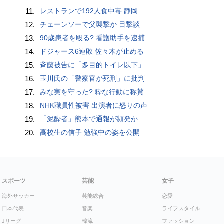
11.
レストランで192人食中毒 静岡
12.
チェーンソーで父襲撃か 目撃談
13.
90歳患者を殴る? 看護助手を逮捕
14.
ドジャース6連敗 佐々木が止める
15.
斉藤被告に「多目的トイレ以下」
16.
玉川氏の「警察官が死刑」に批判
17.
みな実を守った? 粋な行動に称賛
18.
NHK職員性被害 出演者に怒りの声
19.
「泥酔者」熊本で通報が頻発か
20.
高校生の信子 勉強中の姿を公開
スポーツ
芸能
女子
海外サッカー
芸能総合
恋愛
日本代表
音楽
ライフスタイル
Jリーグ
韓流
ファッション