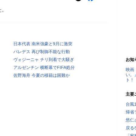
た。
日本代表 南米強豪と9月に激突
パレデス 再び制御不能な行動
ヴォジーニャ チリ到着で大騒ぎ
お知
アルゼンチン 横断幕でFIFA処分
映画
い。
佐野海舟 今夏の移籍は困難か
ト！
主要
台風
帰省
悠仁
戻る
「家