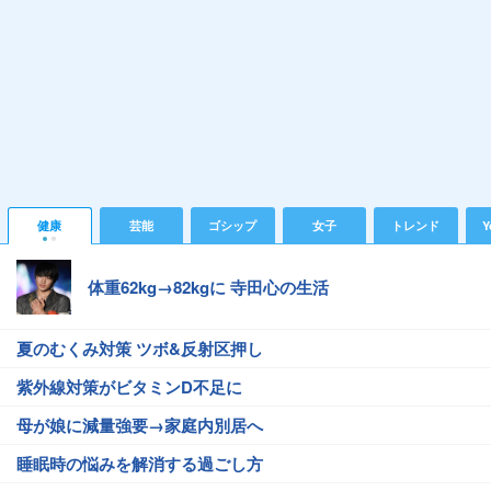
健康
芸能
ゴシップ
女子
トレンド
Y
体重62kg→82kgに 寺田心の生活
夏のむくみ対策 ツボ&反射区押し
紫外線対策がビタミンD不足に
母が娘に減量強要→家庭内別居へ
睡眠時の悩みを解消する過ごし方