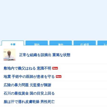
主要
国内
海外
IT 経済
ス
正常な組織を誤摘出 重篤な状態
敷地内で義父はねる 意識不明
地震 手術中の医師が患者を守る
広陵の暴力問題 元監督が陳謝
石川の最低賃金 国の目安上回る
服は汗で濡れ皮膚乾燥 男性死亡