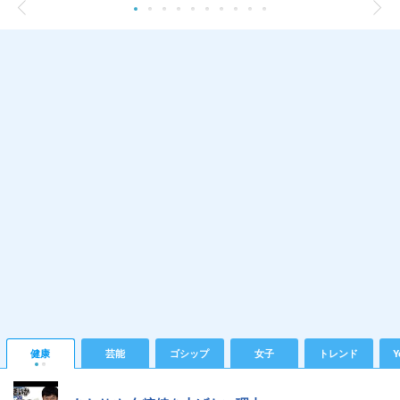
健康
芸能
ゴシップ
女子
トレンド
Y