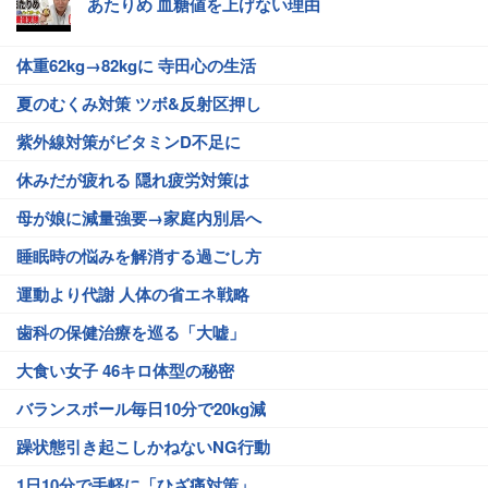
あたりめ 血糖値を上げない理由
体重62kg→82kgに 寺田心の生活
夏のむくみ対策 ツボ&反射区押し
紫外線対策がビタミンD不足に
休みだが疲れる 隠れ疲労対策は
母が娘に減量強要→家庭内別居へ
睡眠時の悩みを解消する過ごし方
運動より代謝 人体の省エネ戦略
歯科の保健治療を巡る「大嘘」
大食い女子 46キロ体型の秘密
バランスボール毎日10分で20kg減
躁状態引き起こしかねないNG行動
1日10分で手軽に「ひざ痛対策」