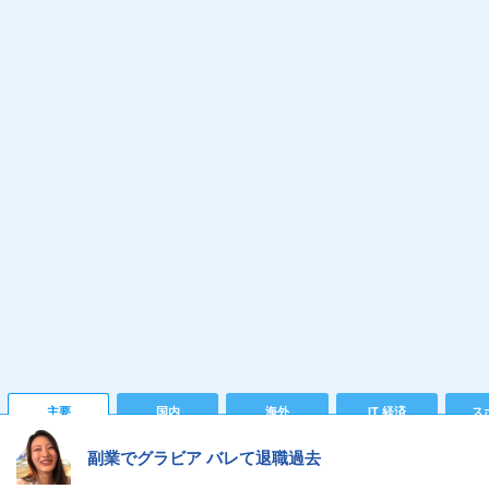
主要
国内
海外
IT 経済
ス
副業でグラビア バレて退職過去