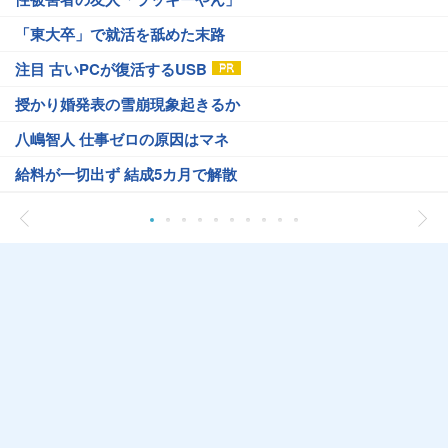
「東大卒」で就活を舐めた末路
注目 古いPCが復活するUSB
授かり婚発表の雪崩現象起きるか
八嶋智人 仕事ゼロの原因はマネ
給料が一切出ず 結成5カ月で解散