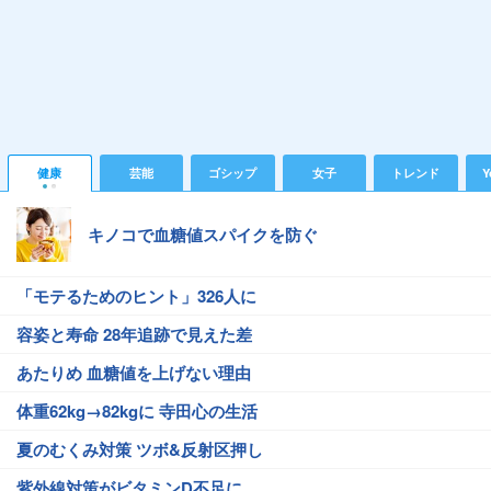
健康
芸能
ゴシップ
女子
トレンド
Y
キノコで血糖値スパイクを防ぐ
「モテるためのヒント」326人に
容姿と寿命 28年追跡で見えた差
あたりめ 血糖値を上げない理由
体重62kg→82kgに 寺田心の生活
夏のむくみ対策 ツボ&反射区押し
紫外線対策がビタミンD不足に