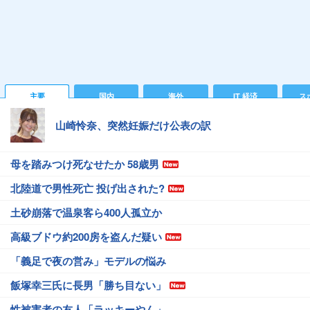
主要
国内
海外
IT 経済
ス
山崎怜奈、突然妊娠だけ公表の訳
母を踏みつけ死なせたか 58歳男
北陸道で男性死亡 投げ出された?
土砂崩落で温泉客ら400人孤立か
高級ブドウ約200房を盗んだ疑い
「義足で夜の営み」モデルの悩み
飯塚幸三氏に長男「勝ち目ない」
性被害者の友人「ラッキーやん」