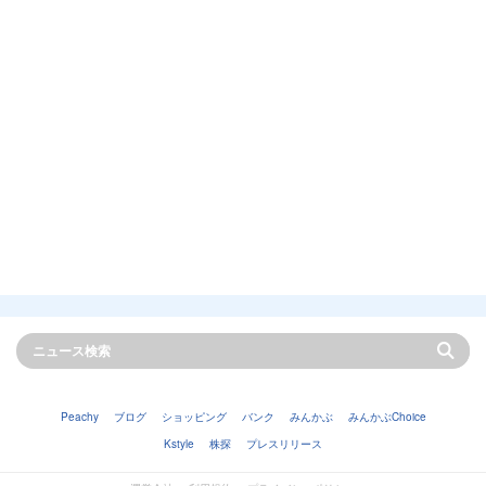
Peachy
ブログ
ショッピング
バンク
みんかぶ
みんかぶChoice
Kstyle
株探
プレスリリース