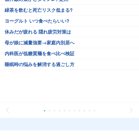
緑茶を飲むと死亡リスク低まる?
ヨーグルト いつ食べたらいい?
休みだが疲れる 隠れ疲労対策は
母が娘に減量強要→家庭内別居へ
内科医が低糖質麺を食べ比べ検証
睡眠時の悩みを解消する過ごし方