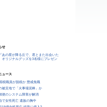
らせ
『あの星が降る丘で、君とまた出会いた
』オリジナルグッズを3名様にプレゼン
ニュース
歳国税職員が脱税か 懲戒免職
の被災地で「火事場泥棒」か
郵便のシステム障害が解消
泊で女性死亡 遺族の胸中
で19歳女性死亡 線路に侵入?