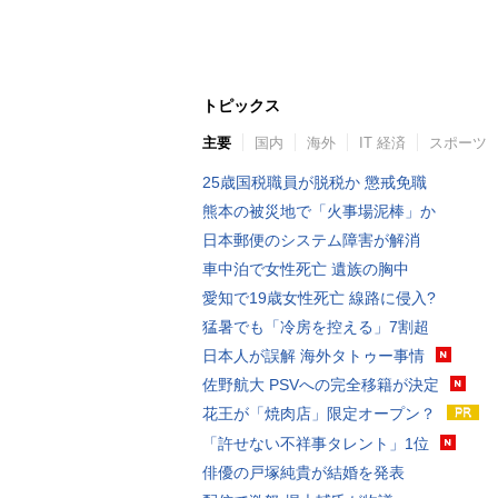
トピックス
主要
国内
海外
IT 経済
スポーツ
25歳国税職員が脱税か 懲戒免職
熊本の被災地で「火事場泥棒」か
日本郵便のシステム障害が解消
車中泊で女性死亡 遺族の胸中
愛知で19歳女性死亡 線路に侵入?
猛暑でも「冷房を控える」7割超
日本人が誤解 海外タトゥー事情
佐野航大 PSVへの完全移籍が決定
花王が「焼肉店」限定オープン？
「許せない不祥事タレント」1位
俳優の戸塚純貴が結婚を発表