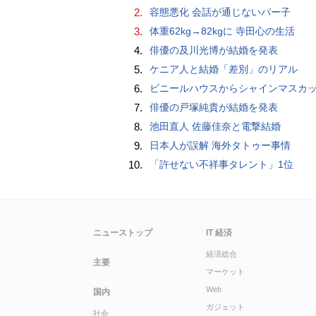
2.
容態悪化 会話が通じないパー子
3.
体重62kg→82kgに 寺田心の生活
4.
俳優の及川光博が結婚を発表
5.
ケニア人と結婚「差別」のリアル
6.
ビニールハウスからシャインマスカット約200房を盗んだ疑い ネットで販売か 無職の男（42）逮捕 
7.
俳優の戸塚純貴が結婚を発表
8.
池田直人 佐藤佳奈と電撃結婚
9.
日本人が誤解 海外タトゥー事情
10.
「許せない不祥事タレント」1位
ニューストップ
IT 経済
経済総合
主要
マーケット
Web
国内
ガジェット
社会