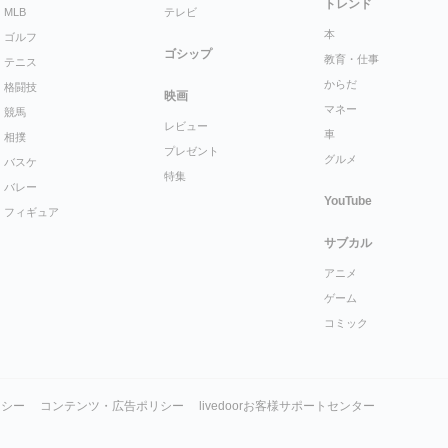
トレンド
MLB
テレビ
本
ゴルフ
ゴシップ
教育・仕事
テニス
からだ
格闘技
映画
マネー
競馬
レビュー
車
相撲
プレゼント
グルメ
バスケ
特集
バレー
YouTube
フィギュア
サブカル
アニメ
ゲーム
コミック
リシー
コンテンツ・広告ポリシー
livedoorお客様サポートセンター