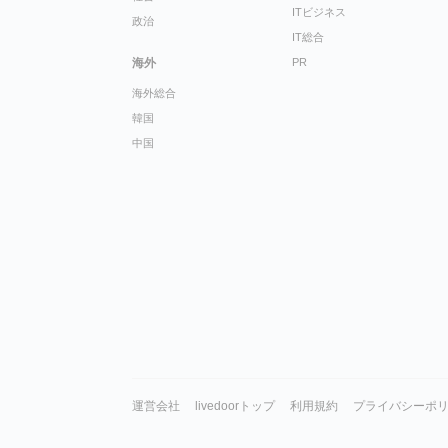
ITビジネス
政治
IT総合
海外
PR
海外総合
韓国
中国
運営会社
livedoorトップ
利用規約
プライバシーポ