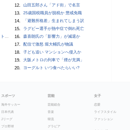
12.
山田五郎さん「アド街」で名言
13.
25歳国税職員が脱税か 懲戒免職
14.
「避難所格差」生まれてしまう訳
15.
ラグビー選手が熱中症で倒れ死亡
岡山県警
16.
森喜朗氏の「影響力」が減退か
17.
配信で激怒 堀大輔氏が物議
18.
子ども追い マンションへ侵入か
19.
大阪メトロの列車で「煙が充満」
20.
ヨーグルト いつ食べたらいい?
スポーツ
芸能
女子
海外サッカー
芸能総合
恋愛
日本代表
音楽
ライフスタイル
Jリーグ
韓流
ファッション
プロ野球
グラビア