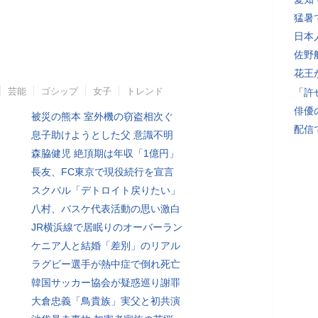
猛暑
日本
佐野
花王
芸能
ゴシップ
女子
トレンド
「許
俳優
被災の熊本 室外機の窃盗相次ぐ
配信
息子助けようとした父 意識不明
森脇健児 絶頂期は年収「1億円」
長友、FC東京で現役続行を宣言
スクバル「デトロイト戻りたい」
八村、バスケ代表活動の思い激白
JR横浜線で居眠りのオーバーラン
ケニア人と結婚「差別」のリアル
ラグビー選手が熱中症で倒れ死亡
韓国サッカー協会が疑惑巡り謝罪
大倉忠義「鳥貴族」実父と初共演