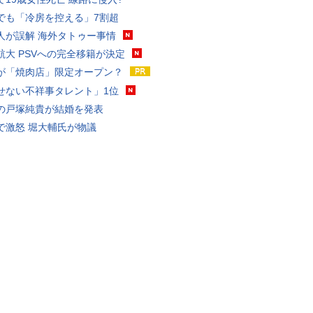
でも「冷房を控える」7割超
人が誤解 海外タトゥー事情
航大 PSVへの完全移籍が決定
が「焼肉店」限定オープン？
せない不祥事タレント」1位
の戸塚純貴が結婚を発表
で激怒 堀大輔氏が物議