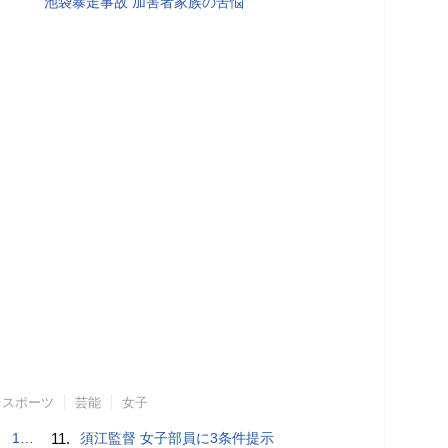
池袋暴走事故 加害者家族の苦悩
スポーツ
芸能
女子
で誘い出し
11.
須江監督 女子部員に3条件提示