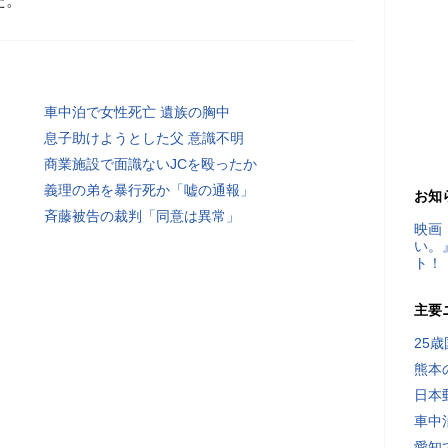
た。
車中泊で女性死亡 遺族の胸中
息子助けようとした父 意識不明
商業施設で面識ないJCを殴ったか
義理の弟を暴行死か「嘘の通報」
お知
斉藤被告の裁判「同意は異常」
映画
い。
ト！
主要
25
熊本
日本
車中
愛知