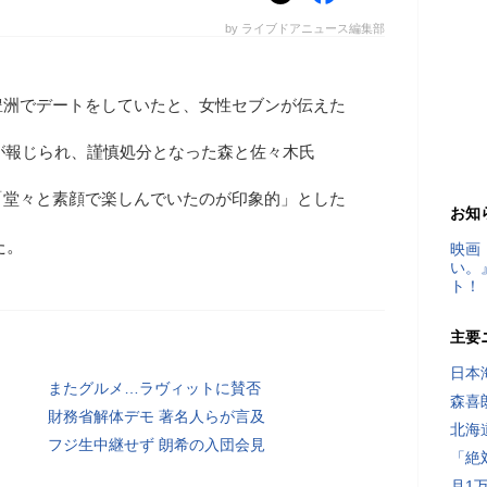
by ライブドアニュース編集部
豊洲でデートをしていたと、女性セブンが伝えた
」が報じられ、謹慎処分となった森と佐々木氏
「堂々と素顔で楽しんでいたのが印象的」とした
お知
た。
映画
い。
ト！
主要
日本
またグルメ…ラヴィットに賛否
森喜
財務省解体デモ 著名人らが言及
北海
フジ生中継せず 朗希の入団会見
「絶
月1