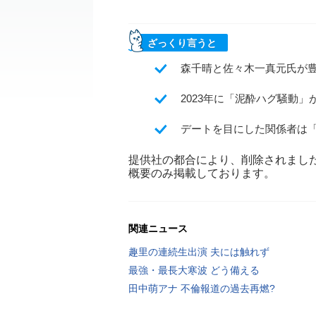
ざっくり言うと
森千晴と佐々木一真元氏が
2023年に「泥酔ハグ騒動
デートを目にした関係者は
提供社の都合により、削除されまし
概要のみ掲載しております。
関連ニュース
趣里の連続生出演 夫には触れず
最強・最長大寒波 どう備える
田中萌アナ 不倫報道の過去再燃?