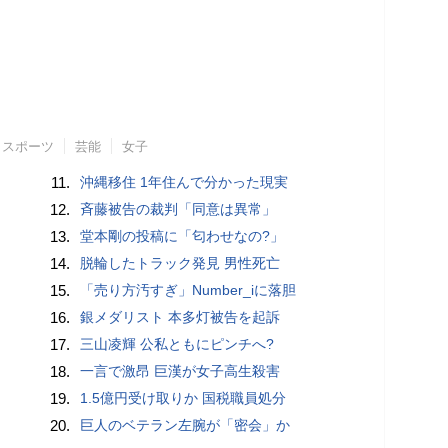
スポーツ
芸能
女子
11.
沖縄移住 1年住んで分かった現実
12.
斉藤被告の裁判「同意は異常」
13.
堂本剛の投稿に「匂わせなの?」
14.
脱輪したトラック発見 男性死亡
15.
「売り方汚すぎ」Number_iに落胆
16.
銀メダリスト 本多灯被告を起訴
17.
三山凌輝 公私ともにピンチへ?
18.
一言で激昂 巨漢が女子高生殺害
19.
1.5億円受け取りか 国税職員処分
20.
巨人のベテラン左腕が「密会」か