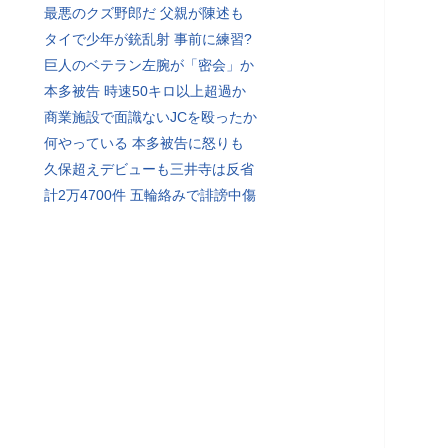
最悪のクズ野郎だ 父親が陳述も
タイで少年が銃乱射 事前に練習?
巨人のベテラン左腕が「密会」か
本多被告 時速50キロ以上超過か
商業施設で面識ないJCを殴ったか
何やっている 本多被告に怒りも
久保超えデビューも三井寺は反省
計2万4700件 五輪絡みで誹謗中傷