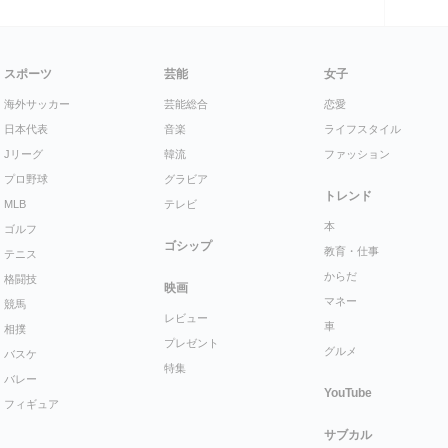
スポーツ
芸能
女子
海外サッカー
芸能総合
恋愛
日本代表
音楽
ライフスタイル
Jリーグ
韓流
ファッション
プロ野球
グラビア
トレンド
MLB
テレビ
本
ゴルフ
ゴシップ
教育・仕事
テニス
からだ
格闘技
映画
マネー
競馬
レビュー
車
相撲
プレゼント
グルメ
バスケ
特集
バレー
YouTube
フィギュア
サブカル