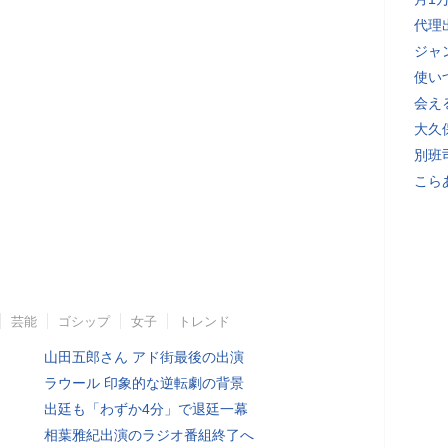
代理
ジャ
使い
会え
大久
別班
こら
芸能
ゴシップ
女子
トレンド
山田五郎さん アド街最後の出演
ラウール 印象的な逆転劇の背景
出廷も「わずか4分」で退廷一幕
相葉雅紀出演のラジオ番組終了へ