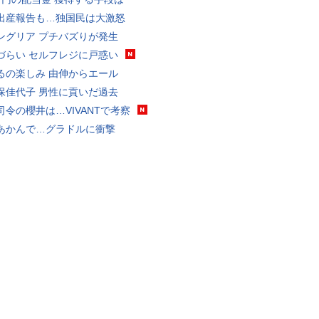
出産報告も…独国民は大激怒
ングリア プチバズりが発生
づらい セルフレジに戸惑い
るの楽しみ 由伸からエール
保佳代子 男性に貢いだ過去
司令の櫻井は…VIVANTで考察
あかんで…グラドルに衝撃