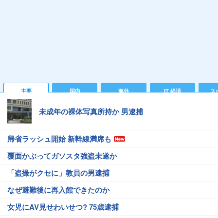
主要
国内
海外
IT 経済
ス
未成年の裸体写真所持か 男逮捕
帰省ラッシュ開始 新幹線満席も
覆面かぶってガソスタ強盗未遂か
「盗撮がクセに」教員の男逮捕
なぜ避難後に再入館できたのか
女児にAV見せわいせつ? 75歳逮捕