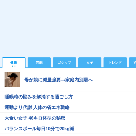
健康
芸能
ゴシップ
女子
トレンド
Y
母が娘に減量強要→家庭内別居へ
睡眠時の悩みを解消する過ごし方
運動より代謝 人体の省エネ戦略
大食い女子 46キロ体型の秘密
バランスボール毎日10分で20kg減