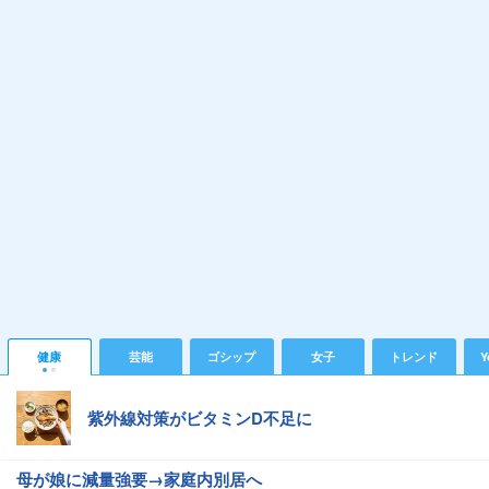
健康
芸能
ゴシップ
女子
トレンド
Y
紫外線対策がビタミンD不足に
母が娘に減量強要→家庭内別居へ