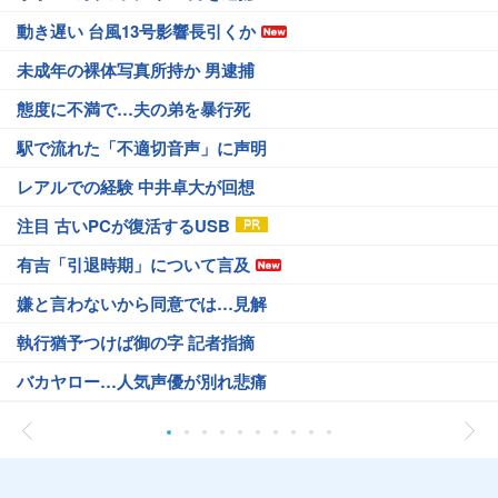
動き遅い 台風13号影響長引くか
未成年の裸体写真所持か 男逮捕
態度に不満で…夫の弟を暴行死
駅で流れた「不適切音声」に声明
レアルでの経験 中井卓大が回想
注目 古いPCが復活するUSB
有吉「引退時期」について言及
嫌と言わないから同意では…見解
執行猶予つけば御の字 記者指摘
バカヤロー…人気声優が別れ悲痛