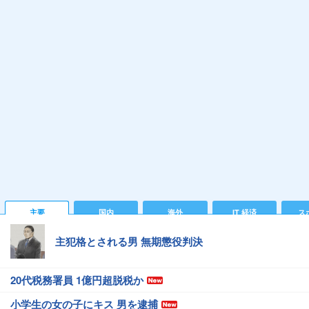
主要
国内
海外
IT 経済
ス
主犯格とされる男 無期懲役判決
20代税務署員 1億円超脱税か
小学生の女の子にキス 男を逮捕