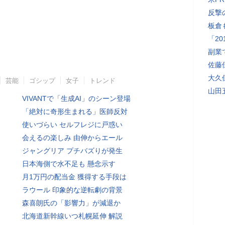
反撃
板倉
「2
副業
佐藤
大久
芸能
ゴシップ
女子
トレンド
山田
VIVANTで「生成AI」のシーン登場
「絶対に奇形生まれる」医師反対
使いづらい セルフレジに戸惑い
会えるの楽しみ 由伸からエール
ジャングリア プチバズりが発生
日本海側で水不足も 懸念示す
月1万円の配当金 獲得する手段は
ラウール 印象的な逆転劇の背景
森喜朗氏の「影響力」が減退か
北海道新幹線いつ札幌延伸 解説