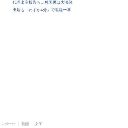
代理出産報告も…独国民は大激怒
出廷も「わずか4分」で退廷一幕
スポーツ
芸能
女子