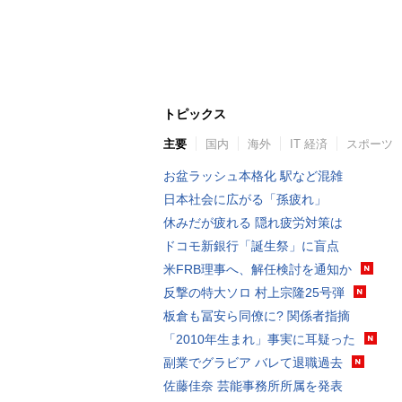
トピックス
主要
国内
海外
IT 経済
スポーツ
お盆ラッシュ本格化 駅など混雑
日本社会に広がる「孫疲れ」
休みだが疲れる 隠れ疲労対策は
ドコモ新銀行「誕生祭」に盲点
米FRB理事へ、解任検討を通知か
反撃の特大ソロ 村上宗隆25号弾
板倉も冨安ら同僚に? 関係者指摘
「2010年生まれ」事実に耳疑った
副業でグラビア バレて退職過去
佐藤佳奈 芸能事務所所属を発表