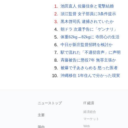
1.
池田直人 佐藤佳奈と電撃結婚
2.
須江監督 女子部員に3条件提示
3.
黒木啓司氏 逮捕されていたか
4.
朝ドラ 次週予告に「ゲンナリ」
5.
体重62kg→82kgに 寺田心の生活
6.
中日が新庄監督招聘を検討か
7.
駅で流れた「不適切音声」に声明
8.
斉藤被告に懲役7年 無罪主張か
9.
被爆で子あきらめる 怒った医者
10.
沖縄移住 1年住んで分かった現実
ニューストップ
IT 経済
経済総合
主要
マーケット
Web
国内