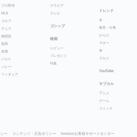
プロ野球
グラビア
トレンド
MLB
テレビ
本
ゴルフ
ゴシップ
教育・仕事
テニス
からだ
格闘技
映画
マネー
競馬
レビュー
車
相撲
プレゼント
グルメ
バスケ
特集
バレー
YouTube
フィギュア
サブカル
アニメ
ゲーム
コミック
リシー
コンテンツ・広告ポリシー
livedoorお客様サポートセンター