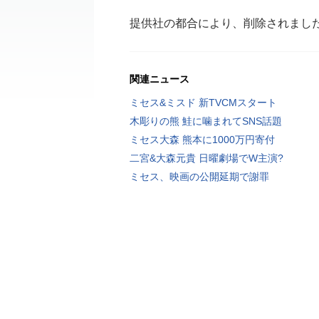
提供社の都合により、削除されまし
関連ニュース
ミセス&ミスド 新TVCMスタート
木彫りの熊 鮭に噛まれてSNS話題
ミセス大森 熊本に1000万円寄付
二宮&大森元貴 日曜劇場でW主演?
ミセス、映画の公開延期で謝罪