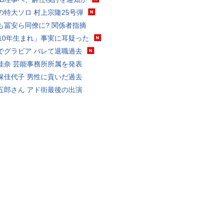
の特大ソロ 村上宗隆25号弾
も冨安ら同僚に? 関係者指摘
010年生まれ」事実に耳疑った
でグラビア バレて退職過去
佳奈 芸能事務所所属を発表
保佳代子 男性に貢いだ過去
五郎さん アド街最後の出演