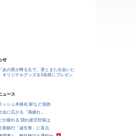
らせ
『あの星が降る丘で、君とまた出会いた
』オリジナルグッズを3名様にプレゼン
ニュース
ラッシュ本格化 駅など混雑
社会に広がる「孫疲れ」
だが疲れる 隠れ疲労対策は
モ新銀行「誕生祭」に盲点
RB理事へ、解任検討を通知か