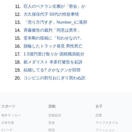
11.
巨人のベテラン左腕が「密会」か
12.
大久保佳代子 50代の性欲事情
13.
「売り方汚すぎ」Number_iに落胆
14.
斉藤被告の裁判「同意は異常」
15.
堂本剛の投稿に「匂わせなの?」
16.
脱輪したトラック発見 男性死亡
17.
1.5億円受け取りか 国税職員処分
18.
銀メダリスト 本多灯被告を起訴
19.
結婚してる? さかなクンが回答
20.
コンビニの割引おにぎり買わぬ訳
スポーツ
芸能
女子
海外サッカー
芸能総合
恋愛
日本代表
音楽
ライフスタイル
Jリーグ
韓流
ファッション