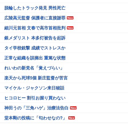
脱輪したトラック発見 男性死亡
広陵高元監督 保護者に直接謝罪
細川元首相 文春で高市首相批判
銀メダリスト 本多灯被告を起訴
タイ学校銃撃 成績でストレスか
正常な組織を誤摘出 重篤な状態
れいわの新党名「覚えづらい」
楽天から死球5個 新庄監督が苦言
マイケル・ジャクソン来日秘話
ヒコロヒー 割引お握り買わない
神田うの「三角ハゲ」治療法告白
堂本剛の投稿に「匂わせなの?」