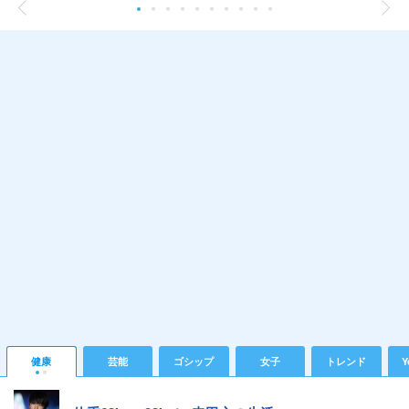
健康
芸能
ゴシップ
女子
トレンド
Y