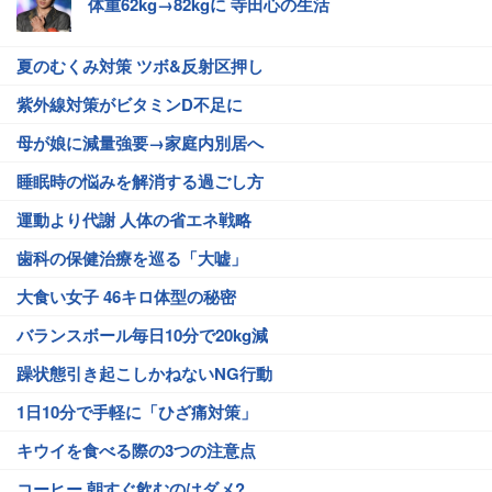
体重62kg→82kgに 寺田心の生活
夏のむくみ対策 ツボ&反射区押し
紫外線対策がビタミンD不足に
母が娘に減量強要→家庭内別居へ
睡眠時の悩みを解消する過ごし方
運動より代謝 人体の省エネ戦略
歯科の保健治療を巡る「大嘘」
大食い女子 46キロ体型の秘密
バランスボール毎日10分で20kg減
躁状態引き起こしかねないNG行動
1日10分で手軽に「ひざ痛対策」
キウイを食べる際の3つの注意点
コーヒー 朝すぐ飲むのはダメ?