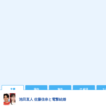
主要
国内
海外
IT 経済
ス
池田直人 佐藤佳奈と電撃結婚