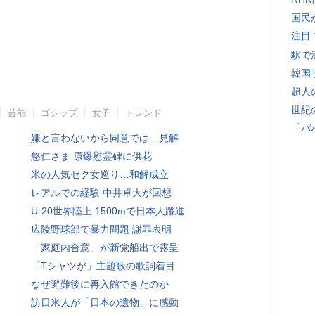
国民
注目
駅で
韓国
超人
世紀
芸能
ゴシップ
女子
トレンド
「パ
嫌と言わないから同意では…見解
悠仁さま 原爆慰霊碑に供花
米の人気セク女巡り…和解成立
レアルでの経験 中井卓大が回想
U-20世界陸上 1500mで日本人躍進
広陵野球部で暴力問題 謝罪表明
「家庭内合意」が新党船出で露呈
「Tシャツが」主題歌の歌詞着目
なぜ避難後に再入館できたのか
訪日米人が「日本の遺物」に感動