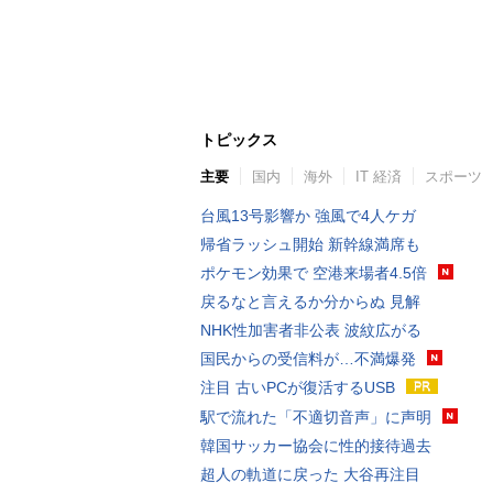
トピックス
主要
国内
海外
IT 経済
スポーツ
台風13号影響か 強風で4人ケガ
帰省ラッシュ開始 新幹線満席も
ポケモン効果で 空港来場者4.5倍
戻るなと言えるか分からぬ 見解
NHK性加害者非公表 波紋広がる
国民からの受信料が…不満爆発
注目 古いPCが復活するUSB
駅で流れた「不適切音声」に声明
韓国サッカー協会に性的接待過去
超人の軌道に戻った 大谷再注目