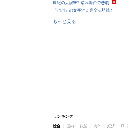
世紀の大誤審? 晴れ舞台で悲劇
「パパ」の文字消え完全沈黙続く
もっと見る
ランキング
総合
国内
政治
海外
経済
IT