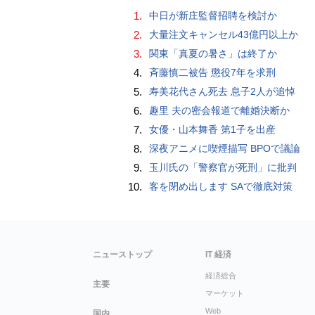
1.
中日が新庄監督招聘を検討か
2.
大量注文キャンセル43億円以上か
3.
関東「真夏の暑さ」は終了か
4.
斉藤慎二被告 懲役7年を求刑
5.
寿美花代さん死去 息子2人が追悼
6.
趣里 夫の密会報道で離婚決断か
7.
女優・山本舞香 第1子を出産
8.
深夜アニメに喫煙描写 BPOで議論
9.
玉川氏の「警察官が死刑」に批判
10.
客を閉め出します SAで徹底対策
ニューストップ
IT 経済
経済総合
主要
マーケット
Web
国内