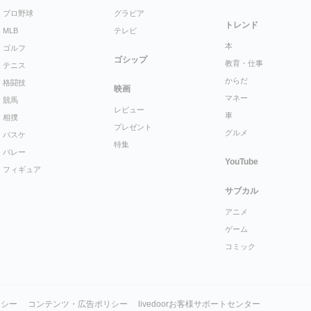
プロ野球
グラビア
トレンド
MLB
テレビ
本
ゴルフ
ゴシップ
教育・仕事
テニス
からだ
格闘技
映画
マネー
競馬
レビュー
車
相撲
プレゼント
グルメ
バスケ
特集
バレー
YouTube
フィギュア
サブカル
アニメ
ゲーム
コミック
リシー
コンテンツ・広告ポリシー
livedoorお客様サポートセンター