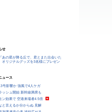
らせ
『あの星が降る丘で、君とまた出会いた
』オリジナルグッズを3名様にプレゼン
ニュース
13号影響か 強風で4人ケガ
ラッシュ開始 新幹線満席も
モン効果で 空港来場者4.5倍
なと言えるか分からぬ 見解
K性加害者非公表 波紋広がる