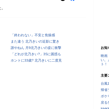
た。
「終われない」不安と焦燥感
また違う 北乃きいの近影に驚き
誰やねん 月9北乃きいの姿に衝撃
お知
「どれが北乃きい?」3Sに困惑も
映画
い。
ホントに33歳? 北乃きいに二度見
ト！
主要
台風
帰省
ポケ
戻る
NH