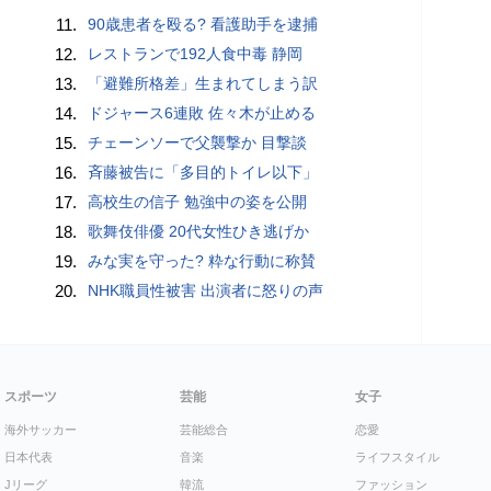
11.
90歳患者を殴る? 看護助手を逮捕
12.
レストランで192人食中毒 静岡
13.
「避難所格差」生まれてしまう訳
14.
ドジャース6連敗 佐々木が止める
15.
チェーンソーで父襲撃か 目撃談
16.
斉藤被告に「多目的トイレ以下」
17.
高校生の信子 勉強中の姿を公開
18.
歌舞伎俳優 20代女性ひき逃げか
19.
みな実を守った? 粋な行動に称賛
20.
NHK職員性被害 出演者に怒りの声
スポーツ
芸能
女子
海外サッカー
芸能総合
恋愛
日本代表
音楽
ライフスタイル
Jリーグ
韓流
ファッション