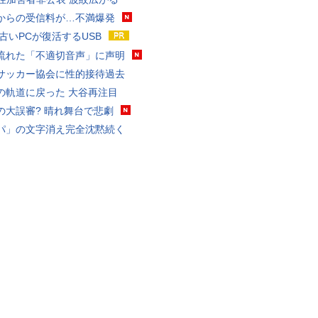
からの受信料が…不満爆発
 古いPCが復活するUSB
流れた「不適切音声」に声明
サッカー協会に性的接待過去
の軌道に戻った 大谷再注目
の大誤審? 晴れ舞台で悲劇
パ」の文字消え完全沈黙続く