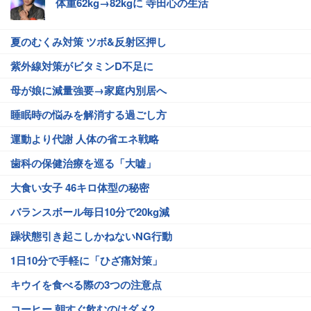
体重62kg→82kgに 寺田心の生活
夏のむくみ対策 ツボ&反射区押し
紫外線対策がビタミンD不足に
母が娘に減量強要→家庭内別居へ
睡眠時の悩みを解消する過ごし方
運動より代謝 人体の省エネ戦略
歯科の保健治療を巡る「大嘘」
大食い女子 46キロ体型の秘密
バランスボール毎日10分で20kg減
躁状態引き起こしかねないNG行動
1日10分で手軽に「ひざ痛対策」
キウイを食べる際の3つの注意点
コーヒー 朝すぐ飲むのはダメ?