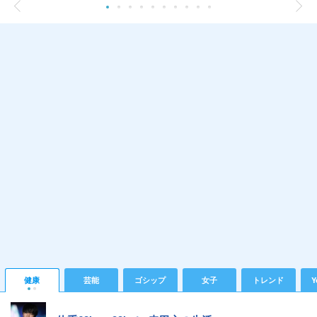
健康
芸能
ゴシップ
女子
トレンド
Y