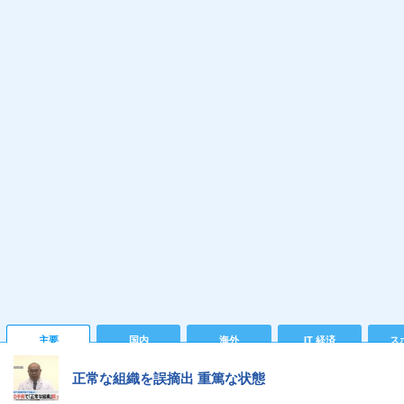
主要
国内
海外
IT 経済
ス
正常な組織を誤摘出 重篤な状態