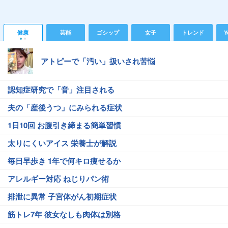
健康
芸能
ゴシップ
女子
トレンド
Y
アトピーで「汚い」扱いされ苦悩
認知症研究で「音」注目される
夫の「産後うつ」にみられる症状
1日10回 お腹引き締まる簡単習慣
太りにくいアイス 栄養士が解説
毎日早歩き 1年で何キロ痩せるか
アレルギー対応 ねじりパン術
排泄に異常 子宮体がん初期症状
筋トレ7年 彼女なしも肉体は別格