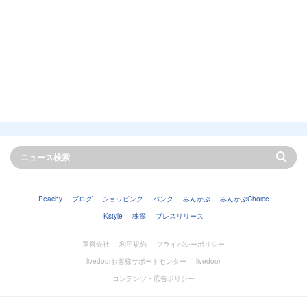
Peachy
ブログ
ショッピング
バンク
みんかぶ
みんかぶChoice
Kstyle
株探
プレスリリース
運営会社
利用規約
プライバシーポリシー
livedoorお客様サポートセンター
livedoor
コンテンツ・広告ポリシー