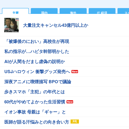
主要
国内
海外
IT 経済
ス
大量注文キャンセル43億円以上か
「被爆後のにおい」高校生が再現
私の指示が…ハビタ幹部明かした
AIが人間をだまし虚偽の説明か
USJハロウィン 衝撃グッズ発売へ
深夜アニメに喫煙描写 BPOで議論
歩きスマホ「主犯」の年代とは
60代がやめてよかった生活習慣
イオン事故 母親は「ギャー」と
医師が語る汗悩みとの向き合い方