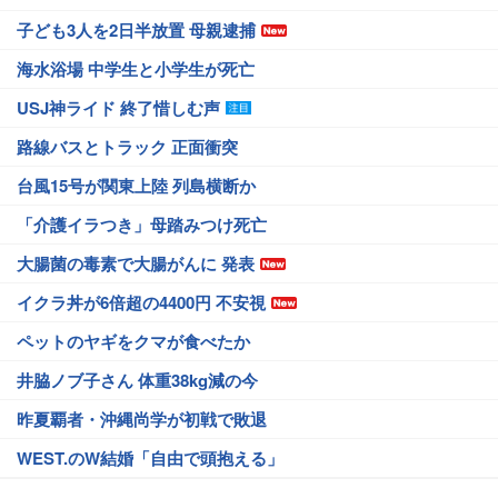
子ども3人を2日半放置 母親逮捕
海水浴場 中学生と小学生が死亡
USJ神ライド 終了惜しむ声
路線バスとトラック 正面衝突
台風15号が関東上陸 列島横断か
「介護イラつき」母踏みつけ死亡
大腸菌の毒素で大腸がんに 発表
イクラ丼が6倍超の4400円 不安視
ペットのヤギをクマが食べたか
井脇ノブ子さん 体重38kg減の今
昨夏覇者・沖縄尚学が初戦で敗退
WEST.のW結婚「自由で頭抱える」