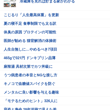
冷蔵庫を見れば貯まる家かわかる
こじるり「人生最高体重」を更新
夏の寝不足 食事制限でも太る訳
体臭の原因 プロテインの可能性
医師が勧める 猫背解消の体操術
人生台無しに…やめるべき7項目
465gで321円 ドンキプリン品薄
麻辣湯 具材次第でカツ丼級に
うつ病患者の本音とNGな接し方
キノコで血糖値スパイクを防ぐ
メンタルに良い影響を与える趣味
「モテるためのヒント」326人に
容姿と寿命 28年追跡で見えた差