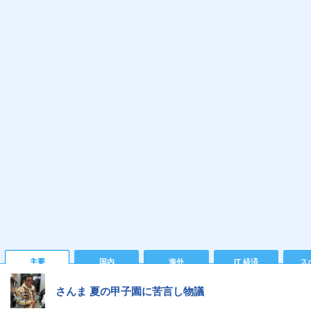
主要
国内
海外
IT 経済
ス
さんま 夏の甲子園に苦言し物議