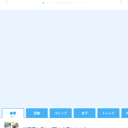
健康
芸能
ゴシップ
女子
トレンド
Y