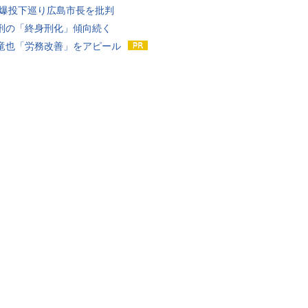
原爆投下巡り広島市長を批判
刑の「終身刑化」傾向続く
竜也「労務改善」をアピール