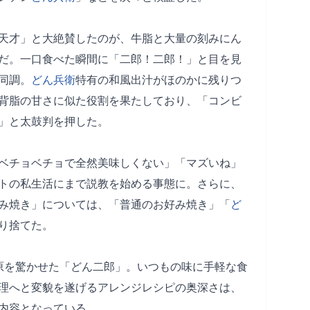
天才」と大絶賛したのが、牛脂と大量の刻みにん
だ。一口食べた瞬間に「二郎！二郎！」と目を見
同調。
どん兵衛
特有の和風出汁がほのかに残りつ
背脂の甘さに似た役割を果たしており、「コンビ
」と太鼓判を押した。
ベチョベチョで全然美味しくない」「マズいね」
トの私生活にまで説教を始める事態に。さらに、
み焼き」については、「普通のお好み焼き」「
ど
り捨てた。
原を驚かせた「どん二郎」。いつもの味に手軽な食
理へと変貌を遂げるアレンジレシピの奥深さは、
内容となっている。