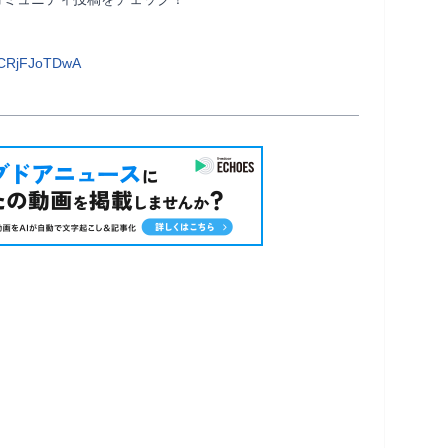
bCRjFJoTDwA