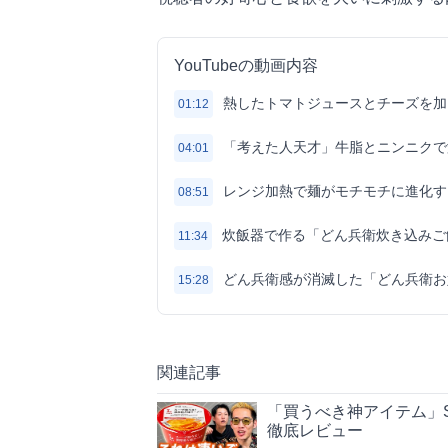
YouTubeの動画内容
熱したトマトジュースとチーズを加
01:12
「考えた人天才」牛脂とニンニクで
04:01
レンジ加熱で麺がモチモチに進化す
08:51
炊飯器で作る「どん兵衛炊き込みご
11:34
どん兵衛感が消滅した「どん兵衛お
15:28
関連記事
「買うべき神アイテム」S
徹底レビュー