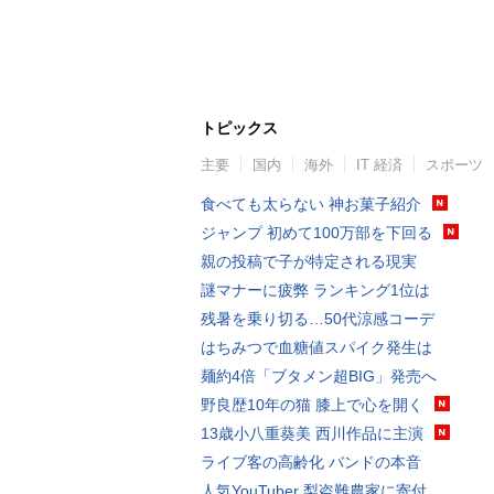
トピックス
主要
国内
海外
IT 経済
スポーツ
食べても太らない 神お菓子紹介
ジャンプ 初めて100万部を下回る
親の投稿で子が特定される現実
謎マナーに疲弊 ランキング1位は
残暑を乗り切る…50代涼感コーデ
はちみつで血糖値スパイク発生は
麺約4倍「ブタメン超BIG」発売へ
野良歴10年の猫 膝上で心を開く
13歳小八重葵美 西川作品に主演
ライブ客の高齢化 バンドの本音
人気YouTuber 梨盗難農家に寄付