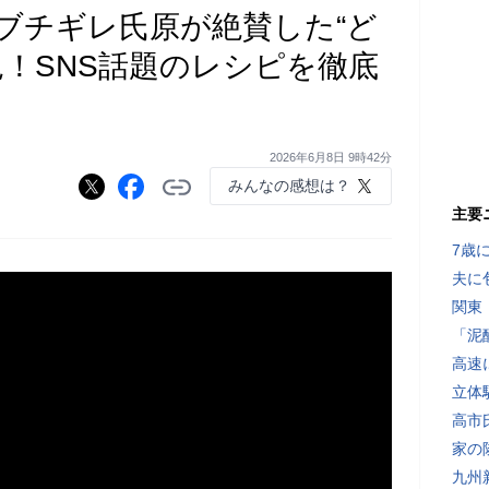
ブチギレ氏原が絶賛した“ど
見！SNS話題のレシピを徹底
2026年6月8日 9時42分
みんなの感想は？
主要
7歳
夫に
関東
「泥
高速
立体
高市
家の
九州