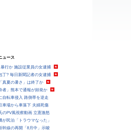
ニュース
に暴行か 施設従業員の女逮捕
包丁? 毎日新聞記者の女逮捕
「真夏の暑さ」は終了か
酔者」熊本で通報が頻発か
に自転車侵入 路側帯を逆走
駐車場から車落下 夫婦死傷
氏のPV風視察動画 立憲激怒
隣が民泊「トラウマなった」
新幹線の再開「8月中」示唆