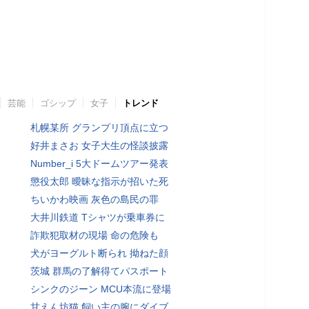
芸能
ゴシップ
女子
トレンド
札幌某所 グランプリ頂点に立つ
好井まさお 女子大生の怪談披露
Number_i 5大ドームツアー発表
懲役太郎 曖昧な指示が招いた死
ちいかわ映画 灰色の島民の罪
大井川鉄道 Tシャツが乗車券に
詐欺犯取材の現場 命の危険も
犬がヨーグルト断られ 拗ねた顔
茨城 群馬の了解得てパスポート
シンクのジーン MCU本流に登場
甘えん坊猫 飼い主の腕にダイブ