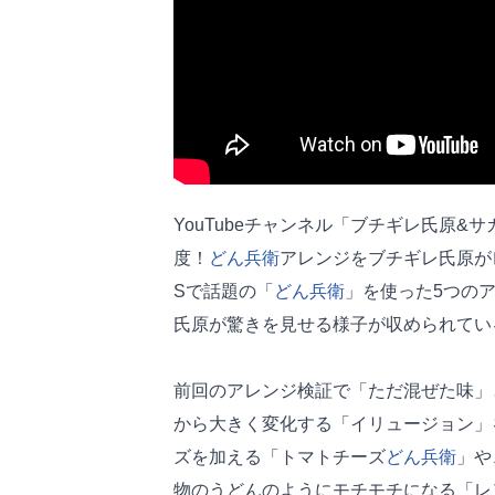
YouTubeチャンネル「ブチギレ氏原
度！
どん兵衛
アレンジをブチギレ氏原が
Sで話題の「
どん兵衛
」を使った5つの
氏原が驚きを見せる様子が収められてい
前回のアレンジ検証で「ただ混ぜた味」
から大きく変化する「イリュージョン」
ズを加える「トマトチーズ
どん兵衛
」や
物のうどんのようにモチモチになる「レ