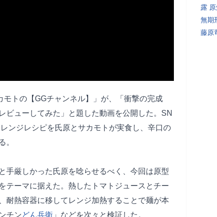
露 
無期
藤原
&サカモトの【GGチャンネル】」が、「衝撃の完成
レビューしてみた」と題した動画を公開した。SN
アレンジレシピを氏原とサカモトが実食し、辛口の
る。
と手厳しかった氏原を唸らせるべく、今回は原型
をテーマに据えた。熱したトマトジュースとチー
、耐熱容器に移してレンジ加熱することで麺が本
ンチン
どん兵衛
」などを次々と検証した。