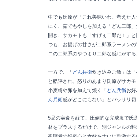
中でも氏原が「これ美味いわ。考えた人
にく、茹でもやしを加える「どん二郎」
開き、サカモトも「すげぇ二郎だ！」と
つも、お揚げの甘さが二郎系ラーメンの
ニの二郎系のやつより二郎な感じがする
一方で、「
どん兵衛
炊き込みご飯」は「
と酷評され、怒りのあまり氏原がサカモ
小麦粉や卵を加えて焼く「
どん兵衛
お好
ん兵衛
感がどこにもない」とバッサリ切
5品の実食を経て、圧倒的な完成度で氏
材をプラスするだけで、別ジャンルの料
視聴者の好奇心と食欲を大いに刺激する