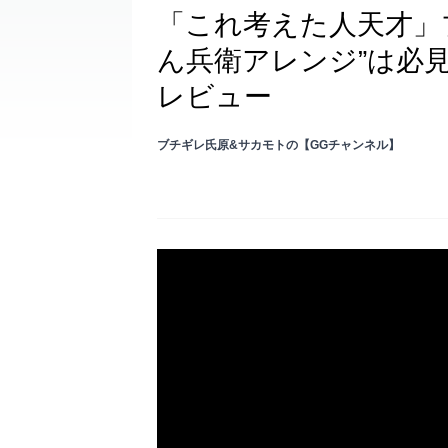
「これ考えた人天才」
ん兵衛アレンジ”は必
レビュー
ブチギレ氏原&サカモトの【GGチャンネル】