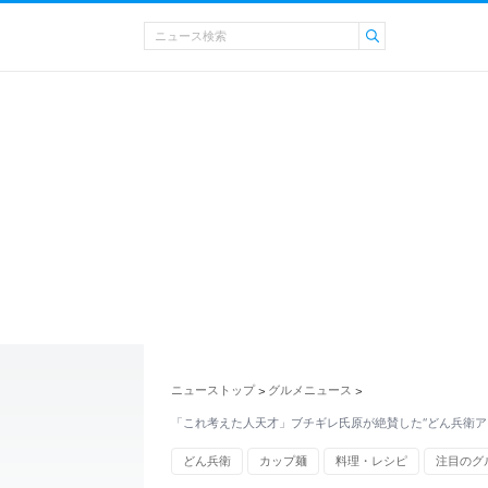
ニューストップ
グルメニュース
>
>
「これ考えた人天才」ブチギレ氏原が絶賛した“どん兵衛ア
どん兵衛
カップ麺
料理・レシピ
注目のグ