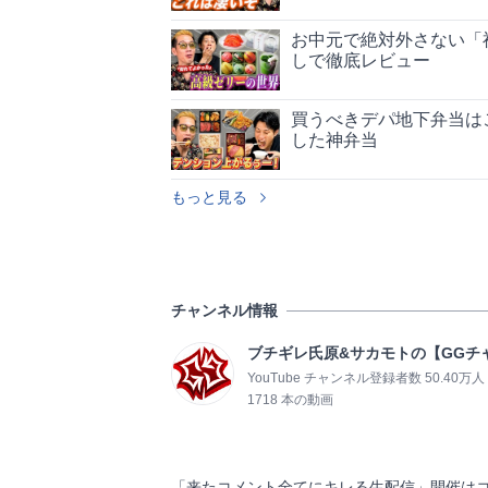
お中元で絶対外さない「
しで徹底レビュー
買うべきデパ地下弁当は
した神弁当
もっと見る
チャンネル情報
ブチギレ氏原&サカモトの【GGチ
YouTube チャンネル登録者数 50.40万人
1718 本の動画
「来たコメント全てにキレる生配信」開催はコ