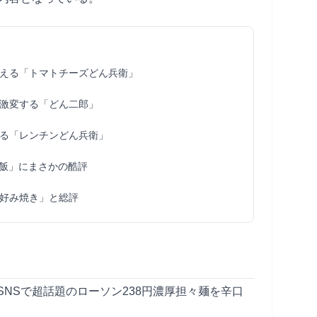
える「トマトチーズどん兵衛」
激変する「どん二郎」
る「レンチンどん兵衛」
飯」にまさかの酷評
好み焼き」と総評
NSで超話題のローソン238円濃厚担々麺を辛口