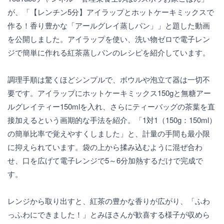
が、「【レンチン5分】アイラップとホットケーキミックスで
作る！香り豊かな「アールグレイ蒸しパン」」と題した動画
を公開しました。アイラップを使い、洗い物ゼロで電子レン
ジで簡単に作れる紅茶蒸しパンのレシピを紹介しています。
調理手順は驚くほどシンプルで、ボウルや泡立て器は一切不
要です。アイラップにホットケーキミックス150gと無糖アー
ルグレイティー150mlを入れ、さらにティーバッグの茶葉を直
接加えるという画期的な手法を紹介。「1対1（150g：150ml）
の簡単比率で覚えやすくしました」と、計量の手間も最小限
に抑えられています。袋の上から揉み込むように混ぜ合わ
せ、口を広げて電子レンジで5～6分加熱するだけで完成で
す。
レンジから取り出すと、紅茶の豊かな香りが広がり、「ふわ
っふわにできました！」とみほさんが歓喜する様子が収めら