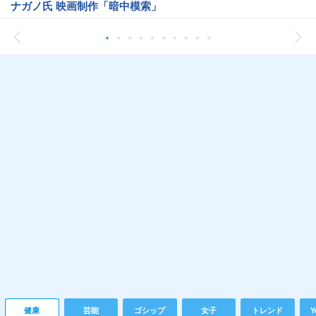
ナガノ氏 映画制作「暗中模索」
健康
芸能
ゴシップ
女子
トレンド
Y