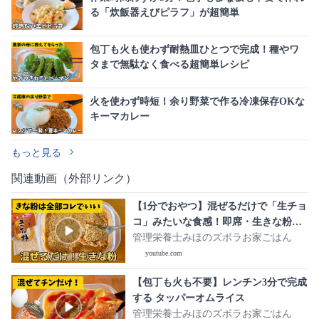
る「炊飯器えびピラフ」が超簡単
包丁も火も使わず耐熱皿ひとつで完成！種やワ
タまで無駄なく食べる超簡単レシピ
火を使わず時短！余り野菜で作る冷凍保存OKな
キーマカレー
もっと見る
関連動画（外部リンク）
【1分でおやつ】混ぜるだけで「生チョ
コ」みたいな食感！即席・生きな粉の
作り方
管理栄養士みほのズボラお家ごはん
youtube.com
【包丁も火も不要】レンチン3分で完成
する タッパーオムライス
管理栄養士みほのズボラお家ごはん