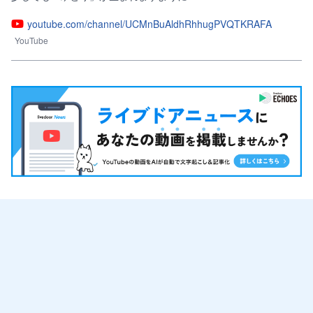
youtube.com/channel/UCMnBuAldhRhhugPVQTKRAFA
YouTube