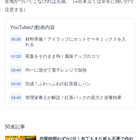
生地がついてこなければ完成。（※出来立ては非常に熱いので
注意する）
YouTubeの動画内容
材料準備！アイラップにホットケーキミックスを入
00:00
れる
茶葉をそのままIN！風味アップのコツ
01:20
均一に混ぜて電子レンジで加熱
02:40
完成！ふわっふわの紅茶蒸しパン
03:35
管理栄養士が解説！紅茶パックの底力と栄養効果
04:40
関連記事
作業時間わずか5分！包丁もまな板も不要で作れ