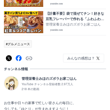
youtube.com
【計量不要】袋で混ぜてチン！好きな
豆乳フレーバーで作れる「ふわふわ豆
乳蒸しパン」紅茶＆ココアバージョン
管理栄養士みほのズボラお家ごはん
youtube.com
#グルメニュース
みんなの感想は？
チャンネル情報
管理栄養士みほのズボラお家ごはん
YouTube チャンネル登録者数 2.97万人
218 本の動画
お仕事や日々の家事で忙しい皆さんの毎日に、

少しでも「ゆとり」が生まれますように！