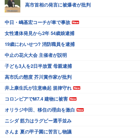
高市首相の発言に被爆者が批判
中日・嶋基宏コーチが車で事故
女性遺体発見から2年 54歳娘逮捕
19歳にわいせつ? 消防職員を逮捕
中止の花火大会 主催者が説明
子ども3人を2日半放置 母親逮捕
高市氏の態度 芥川賞作家が批判
井上康生氏が注意喚起 規律守れ
コロンビアでM7.4 建物に被害
オリラジ中田、移住の理由を激白
ニシダ 筋力はラグビー選手並み
さんま 夏の甲子園に苦言し物議