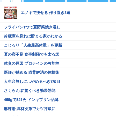
エノキで痩せる 作り置き3選
フライパン1つで夏野菜焼き浸し
冷蔵庫を見れば貯まる家かわかる
こじるり「人生最高体重」を更新
夏の寝不足 食事制限でも太る訳
体臭の原因 プロテインの可能性
医師が勧める 猫背解消の体操術
人生台無しに…やめるべき7項目
さくらんぼ 驚くべき効果効能
465gで321円 ドンキプリン品薄
麻辣湯 具材次第でカツ丼級に