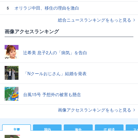
オリラジ中田、移住の理由を激白
5
総合ニュースランキングをもっと見る
画像アクセスランキング
辻希美 息子2人の「病気」を告白
「Nクールおじさん」結婚を発表
台風15号 予想外の被害も懸念
画像アクセスランキングをもっと見る
主要
国内
海外
IT 経済
ス