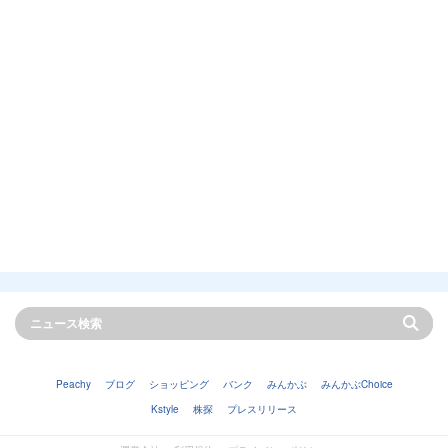
Peachy
ブログ
ショッピング
バンク
みんかぶ
みんかぶChoice
Kstyle
株探
プレスリリース