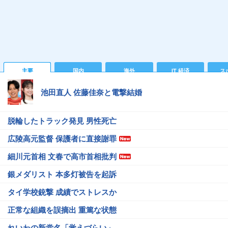
主要
国内
海外
IT 経済
ス
池田直人 佐藤佳奈と電撃結婚
脱輪したトラック発見 男性死亡
広陵高元監督 保護者に直接謝罪
細川元首相 文春で高市首相批判
銀メダリスト 本多灯被告を起訴
タイ学校銃撃 成績でストレスか
正常な組織を誤摘出 重篤な状態
れいわの新党名「覚えづらい」