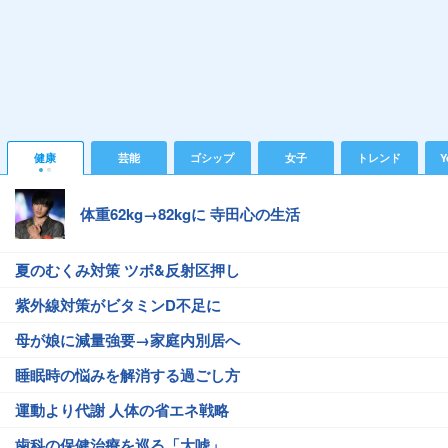
健康
芸能
ゴシップ
女子
トレンド
Y
体重62kg→82kgに 寺田心の生活
夏のむくみ対策 ツボ&反射区押し
紫外線対策がビタミンD不足に
母が娘に減量強要→家庭内別居へ
睡眠時の悩みを解消する過ごし方
運動より代謝 人体の省エネ戦略
歯科の保健治療を巡る「大嘘」