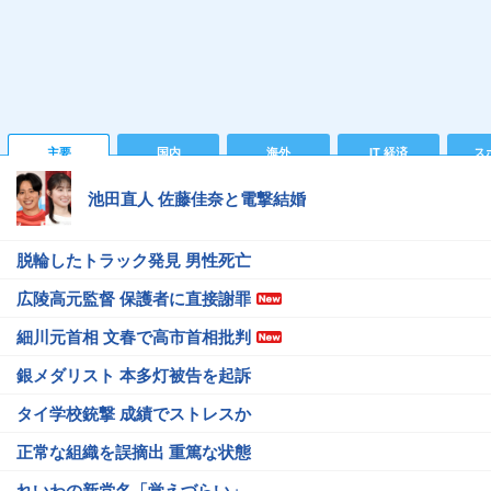
主要
国内
海外
IT 経済
ス
池田直人 佐藤佳奈と電撃結婚
脱輪したトラック発見 男性死亡
広陵高元監督 保護者に直接謝罪
細川元首相 文春で高市首相批判
銀メダリスト 本多灯被告を起訴
タイ学校銃撃 成績でストレスか
正常な組織を誤摘出 重篤な状態
れいわの新党名「覚えづらい」