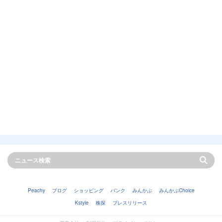
Peachy
ブログ
ショッピング
バンク
みんかぶ
みんかぶChoice
Kstyle
株探
プレスリリース