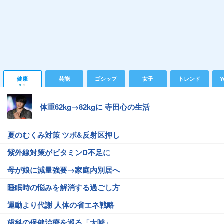
健康
芸能
ゴシップ
女子
トレンド
Y
体重62kg→82kgに 寺田心の生活
夏のむくみ対策 ツボ&反射区押し
紫外線対策がビタミンD不足に
母が娘に減量強要→家庭内別居へ
睡眠時の悩みを解消する過ごし方
運動より代謝 人体の省エネ戦略
歯科の保健治療を巡る「大嘘」