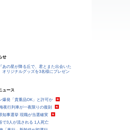
らせ
『あの星が降る丘で、君とまた出会いた
』オリジナルグッズを3名様にプレゼン
ニュース
ン爆発「貴重品OK」と許可か
東海夜行列車が一夜限りの復刻
県知事選挙 現職が当選確実
浴で3人が流される 1人死亡
東海「夜行」新幹線が初運行