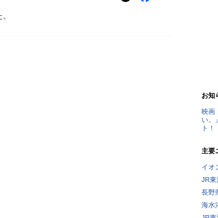
た。
お知
映画
い。
ト！
主要
イオ
JR
長野
海水
JR