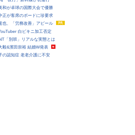
美和が卓球の国際大会で優勝
中正が客席のボードに珍要求
竜也、「労務改善」アピール
ouTuber 白ビキニ加工否定
VANT「別班」リアルな実態とは
大毅&濱田崇裕 結婚W発表
子の認知症 老老介護に不安