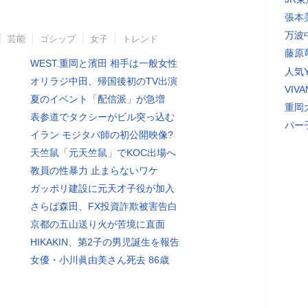
張本
万波
芸能
ゴシップ
女子
トレンド
藤原
WEST.重岡と濱田 相手は一般女性
人気Y
オリラジ中田、帰国後初のTV出演
VI
夏のイベント「配信派」が急増
重岡
表参道でタクシーがビル突っ込む
パー
イラン モジタバ師の初公開映像?
天竺鼠「元天竺鼠」でKOC出場へ
教員の性暴力 止まらないワケ
ガッポリ建設に元天才子役が加入
さらば森田、FX投資詐欺被害告白
京都の五山送り火が苦境に直面
HIKAKIN、第2子の男児誕生を報告
女優・小川眞由美さん死去 86歳