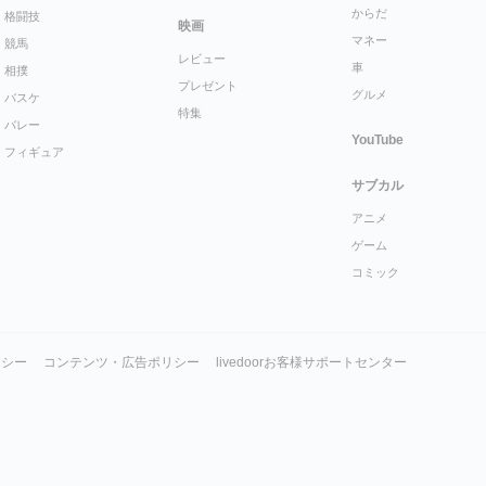
からだ
格闘技
映画
マネー
競馬
レビュー
車
相撲
プレゼント
グルメ
バスケ
特集
バレー
YouTube
フィギュア
サブカル
アニメ
ゲーム
コミック
リシー
コンテンツ・広告ポリシー
livedoorお客様サポートセンター