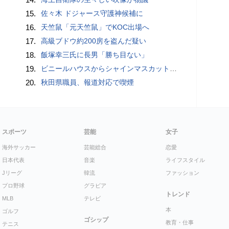
15.
佐々木 ドジャース守護神候補に
16.
天竺鼠「元天竺鼠」でKOC出場へ
17.
高級ブドウ約200房を盗んだ疑い
18.
飯塚幸三氏に長男「勝ち目ない」
19.
ビニールハウスからシャインマスカット約200房を盗んだ疑い ネットで販売か 無職の男（42）逮捕 岡山県警
20.
秋田県職員、報道対応で喫煙
スポーツ
芸能
女子
海外サッカー
芸能総合
恋愛
日本代表
音楽
ライフスタイル
Jリーグ
韓流
ファッション
プロ野球
グラビア
トレンド
MLB
テレビ
本
ゴルフ
ゴシップ
教育・仕事
テニス