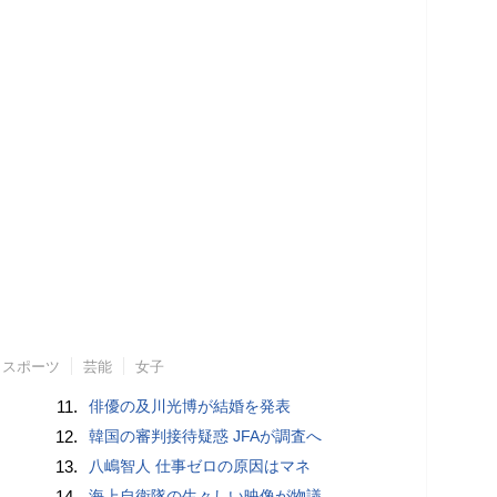
スポーツ
芸能
女子
11.
俳優の及川光博が結婚を発表
12.
韓国の審判接待疑惑 JFAが調査へ
13.
八嶋智人 仕事ゼロの原因はマネ
14.
海上自衛隊の生々しい映像が物議