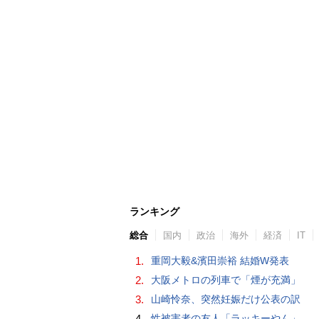
ランキング
総合
国内
政治
海外
経済
IT
1.
重岡大毅&濱田崇裕 結婚W発表
2.
大阪メトロの列車で「煙が充満」
3.
山崎怜奈、突然妊娠だけ公表の訳
4.
性被害者の友人「ラッキーやん」