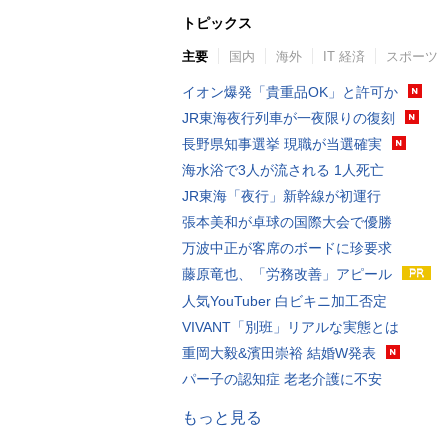
トピックス
主要
国内
海外
IT 経済
スポーツ
イオン爆発「貴重品OK」と許可か
JR東海夜行列車が一夜限りの復刻
長野県知事選挙 現職が当選確実
海水浴で3人が流される 1人死亡
JR東海「夜行」新幹線が初運行
張本美和が卓球の国際大会で優勝
万波中正が客席のボードに珍要求
藤原竜也、「労務改善」アピール
人気YouTuber 白ビキニ加工否定
VIVANT「別班」リアルな実態とは
重岡大毅&濱田崇裕 結婚W発表
パー子の認知症 老老介護に不安
もっと見る