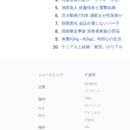
5.
池田直人 佐藤佳奈と電撃結婚
6.
児ポ動画770本 酒飲ませ性加害か
7.
容態悪化 会話が通じないパー子
8.
池袋暴走事故 加害者家族の苦悩
9.
体重62kg→82kgに 寺田心の生活
10.
ケニア人と結婚「差別」のリアル
ニューストップ
IT 経済
経済総合
主要
マーケット
Web
国内
ガジェット
社会
ITビジネス
政治
IT総合
海外
PR