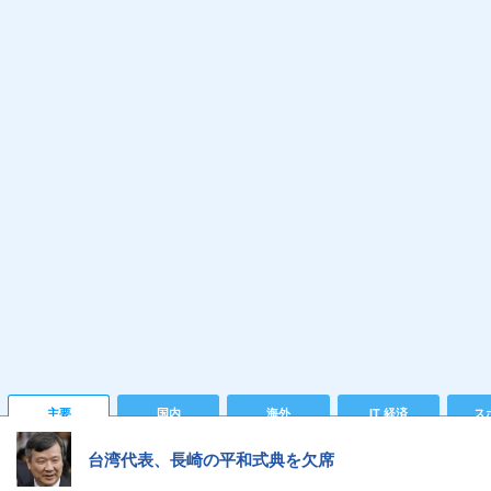
主要
国内
海外
IT 経済
ス
台湾代表、長崎の平和式典を欠席