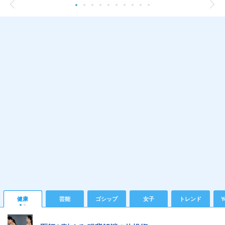
健康
芸能
ゴシップ
女子
トレンド
Y