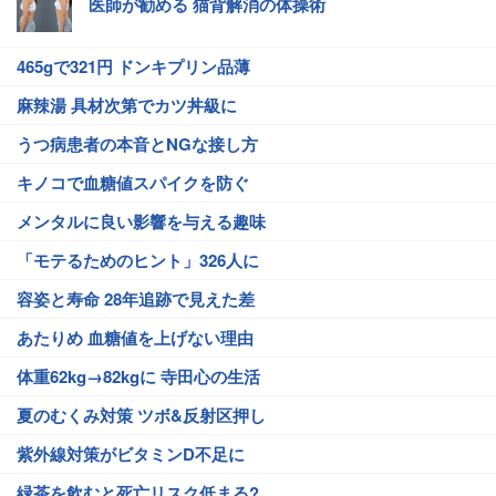
医師が勧める 猫背解消の体操術
465gで321円 ドンキプリン品薄
麻辣湯 具材次第でカツ丼級に
うつ病患者の本音とNGな接し方
キノコで血糖値スパイクを防ぐ
メンタルに良い影響を与える趣味
「モテるためのヒント」326人に
容姿と寿命 28年追跡で見えた差
あたりめ 血糖値を上げない理由
体重62kg→82kgに 寺田心の生活
夏のむくみ対策 ツボ&反射区押し
紫外線対策がビタミンD不足に
緑茶を飲むと死亡リスク低まる?