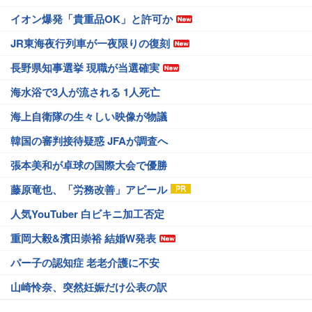
イオン爆発「貴重品OK」と許可か
JR東海夜行列車が一夜限りの復刻
長野県知事選挙 現職が当選確実
海水浴で3人が流される 1人死亡
海上自衛隊の生々しい映像が物議
韓国の審判接待疑惑 JFAが調査へ
張本美和が卓球の国際大会で優勝
藤原竜也、「労務改善」アピール
人気YouTuber 白ビキニ加工否定
重岡大毅&濱田崇裕 結婚W発表
パー子の認知症 老老介護に不安
山崎怜奈、突然妊娠だけ公表の訳