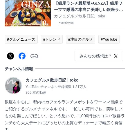
【銀座ランチ最新版⭐︎GINZA】銀座ワ
ーママ厳選の本当に美味しい銀座ラン
チ最新版♡GINZA lunch♡
カフェグルメ散歩日記 | toko
youtube.com
#グルメニュース
#トレンド
#注目のグルメ
#YouTube
みんなの感想は？
チャンネル情報
カフェグルメ散歩日記 | toko
YouTube チャンネル登録者数 1.21万人
366 本の動画
銀座を中心に、都内のカフェやランチスポットをワーママ目線で
ご紹介するグルメチャンネルです。「忙しい毎日でも、美味しい
ものを楽しんでほしい」という想いで、1,000円台のコスパ抜群ラ
ンチから大人デートにぴったりの上質なディナーまで幅広く発信
中。