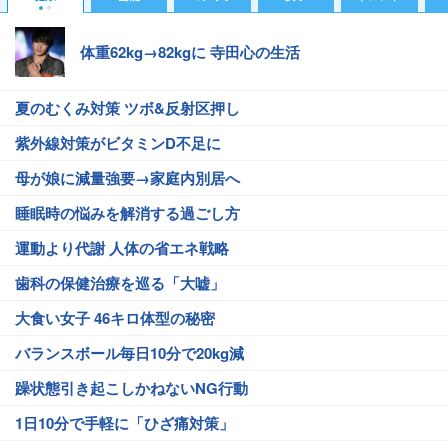
体重62kg→82kgに 寺田心の生活
夏のむくみ対策 ツボ&反射区押し
紫外線対策がビタミンD不足に
母が娘に減量強要→家庭内別居へ
睡眠時の悩みを解消する過ごし方
運動より代謝 人体の省エネ戦略
歯科の保健治療を巡る「大嘘」
大食い女子 46キロ体型の秘密
バランスボール毎日10分で20kg減
躁状態引き起こしかねないNG行動
1日10分で手軽に「ひざ痛対策」