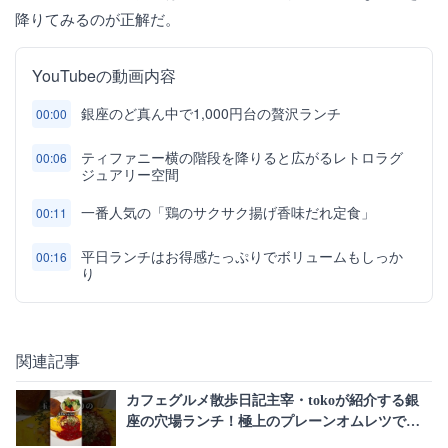
降りてみるのが正解だ。
YouTubeの動画内容
銀座のど真ん中で1,000円台の贅沢ランチ
00:00
ティファニー横の階段を降りると広がるレトロラグ
00:06
ジュアリー空間
一番人気の「鶏のサクサク揚げ香味だれ定食」
00:11
平日ランチはお得感たっぷりでボリュームもしっか
00:16
り
関連記事
カフェグルメ散歩日記主宰・tokoが紹介する銀
座の穴場ランチ！極上のプレーンオムレツで上
質な時間を