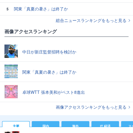
関東「真夏の暑さ」は終了か
5
総合ニュースランキングをもっと見る
画像アクセスランキング
中日が新庄監督招聘を検討か
関東「真夏の暑さ」は終了か
卓球WTT 張本美和がベスト8進出
画像アクセスランキングをもっと見る
主要
国内
海外
IT 経済
ス