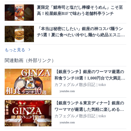
夏限定「鯖寿司と塩だし檸檬そうめん」こそ至
高！松屋銀座B1Fで味わう老舗料亭ランチ
「本当は秘密にしたい」銀座の神コスパ麺ラン
チ5選！夏に食べたい冷やし麺から絶品エスニッ
クまで
もっと見る
関連動画（外部リンク）
【銀座ランチ】銀座のワーママ厳選の
和食ランチ10選！1,000円台で大満足の
ランチを集めました♡夜は高級な銀座
カフェグルメ散歩日記 | toko
のお店が提供する上質でコスパ最高の
youtube.com
和食膳！
【銀座ランチ＆東京ディナー】銀座の
ワーママが厳選した気軽に楽しめる銀
座ランチ10選💖大人デートにおすすめ
カフェグルメ散歩日記 | toko
の東京ディナー5選✨
youtube.com