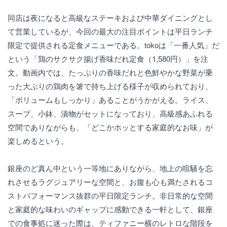
同店は夜になると高級なステーキおよび中華ダイニングとし
て営業しているが、今回の最大の注目ポイントは平日ランチ
限定で提供される定食メニューである。tokoは「一番人気」だ
という「鶏のサクサク揚げ香味だれ定食（1,580円）」を注
文。動画内では、たっぷりの香味だれと色鮮やかな野菜が乗
った大ぶりの鶏肉を箸で持ち上げる様子が収められており、
「ボリュームもしっかり」あることがうかがえる。ライス、
スープ、小鉢、漬物がセットになっており、高級感あふれる
空間でありながらも、「どこかホッとする家庭的なお味」が
楽しめるという。
銀座のど真ん中という一等地にありながら、地上の喧騒を忘
れさせるラグジュアリーな空間と、お腹も心も満たされるコ
ストパフォーマンス抜群の平日限定ランチ。非日常的な空間
と家庭的な味わいのギャップに感動できる一軒として、銀座
での食事処に迷った際は、ティファニー横のレトロな階段を