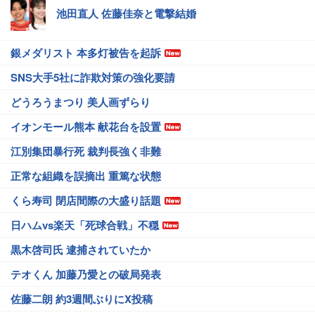
池田直人 佐藤佳奈と電撃結婚
銀メダリスト 本多灯被告を起訴
SNS大手5社に詐欺対策の強化要請
どうろうまつり 美人画ずらり
イオンモール熊本 献花台を設置
江別集団暴行死 裁判長強く非難
正常な組織を誤摘出 重篤な状態
くら寿司 閉店間際の大盛り話題
日ハムvs楽天「死球合戦」不穏
黒木啓司氏 逮捕されていたか
テオくん 加藤乃愛との破局発表
佐藤二朗 約3週間ぶりにX投稿