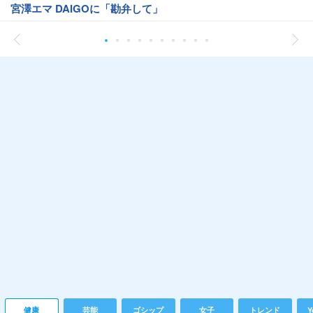
宮澤エマ DAIGOに「勘弁して」
健康
芸能
ゴシップ
女子
トレンド
Y