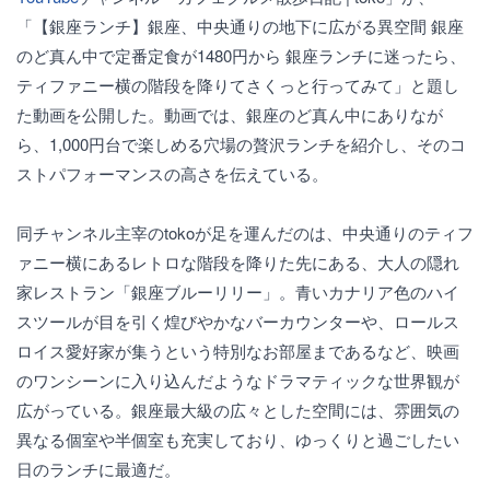
「【銀座ランチ】銀座、中央通りの地下に広がる異空間 銀座
のど真ん中で定番定食が1480円から 銀座ランチに迷ったら、
ティファニー横の階段を降りてさくっと行ってみて」と題し
た動画を公開した。動画では、銀座のど真ん中にありなが
ら、1,000円台で楽しめる穴場の贅沢ランチを紹介し、そのコ
ストパフォーマンスの高さを伝えている。
同チャンネル主宰のtokoが足を運んだのは、中央通りのティフ
ァニー横にあるレトロな階段を降りた先にある、大人の隠れ
家レストラン「銀座ブルーリリー」。青いカナリア色のハイ
スツールが目を引く煌びやかなバーカウンターや、ロールス
ロイス愛好家が集うという特別なお部屋まであるなど、映画
のワンシーンに入り込んだようなドラマティックな世界観が
広がっている。銀座最大級の広々とした空間には、雰囲気の
異なる個室や半個室も充実しており、ゆっくりと過ごしたい
日のランチに最適だ。