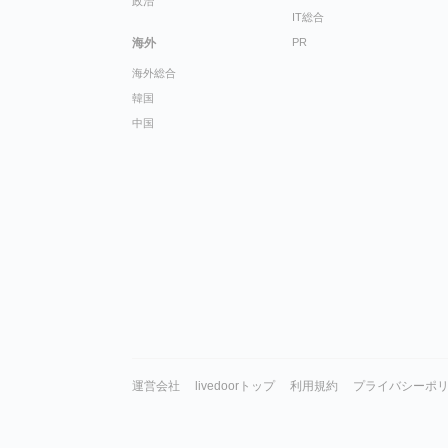
政治
IT総合
海外
PR
海外総合
韓国
中国
運営会社
livedoorトップ
利用規約
プライバシーポ