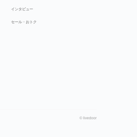
インタビュー
セール・おトク
©
livedoor