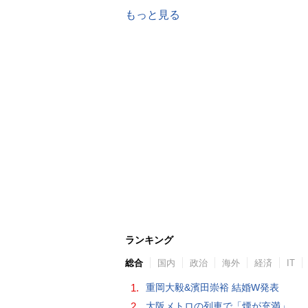
もっと見る
ランキング
総合
国内
政治
海外
経済
IT
1.
重岡大毅&濱田崇裕 結婚W発表
2.
大阪メトロの列車で「煙が充満」