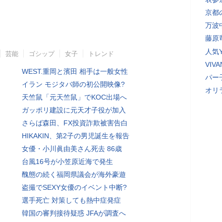
京都
万波
藤原
人気Y
芸能
ゴシップ
女子
トレンド
VI
WEST.重岡と濱田 相手は一般女性
パー
イラン モジタバ師の初公開映像?
オリ
天竺鼠「元天竺鼠」でKOC出場へ
ガッポリ建設に元天才子役が加入
さらば森田、FX投資詐欺被害告白
HIKAKIN、第2子の男児誕生を報告
女優・小川眞由美さん死去 86歳
台風16号が小笠原近海で発生
醜態の続く福岡県議会が海外豪遊
盗撮でSEXY女優のイベント中断?
選手死亡 対策しても熱中症発症
韓国の審判接待疑惑 JFAが調査へ