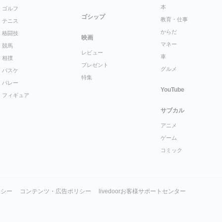
本
ゴルフ
ゴシップ
教育・仕事
テニス
からだ
格闘技
映画
マネー
競馬
レビュー
車
相撲
プレゼント
グルメ
バスケ
特集
バレー
YouTube
フィギュア
サブカル
アニメ
ゲーム
コミック
リシー
コンテンツ・広告ポリシー
livedoorお客様サポートセンター