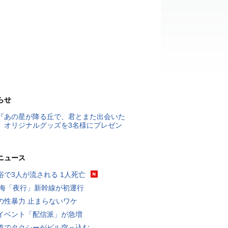
らせ
『あの星が降る丘で、君とまた出会いた
』オリジナルグッズを3名様にプレゼン
ニュース
浴で3人が流される 1人死亡
東海「夜行」新幹線が初運行
の性暴力 止まらないワケ
イベント「配信派」が急増
道でタクシーがビル突っ込む