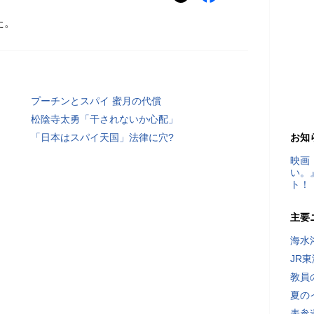
た。
プーチンとスパイ 蜜月の代償
松陰寺太勇「干されないか心配」
「日本はスパイ天国」法律に穴?
お知
映画
い。
ト！
主要
海水
JR
教員
夏の
表参