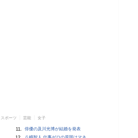
スポーツ
芸能
女子
11.
俳優の及川光博が結婚を発表
12.
八嶋智人 仕事ゼロの原因はマネ