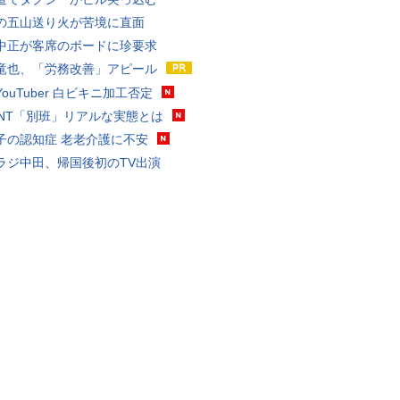
の五山送り火が苦境に直面
中正が客席のボードに珍要求
竜也、「労務改善」アピール
ouTuber 白ビキニ加工否定
VANT「別班」リアルな実態とは
子の認知症 老老介護に不安
ラジ中田、帰国後初のTV出演