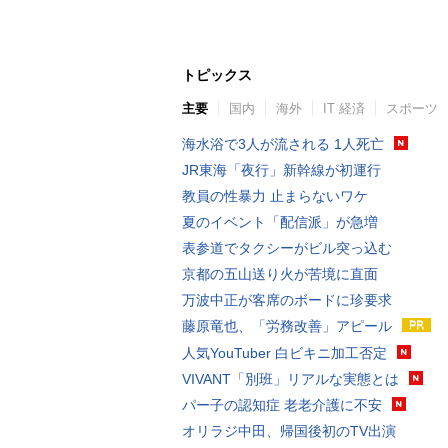
トピックス
主要
国内
海外
IT 経済
スポーツ
海水浴で3人が流される 1人死亡
JR東海「夜行」新幹線が初運行
教員の性暴力 止まらないワケ
夏のイベント「配信派」が急増
表参道でタクシーがビル突っ込む
京都の五山送り火が苦境に直面
万波中正が客席のボードに珍要求
藤原竜也、「労務改善」アピール
人気YouTuber 白ビキニ加工否定
VIVANT「別班」リアルな実態とは
パー子の認知症 老老介護に不安
オリラジ中田、帰国後初のTV出演