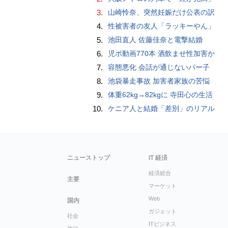
3.
山崎怜奈、突然妊娠だけ公表の訳
4.
性被害者の友人「ラッキーやん」
5.
池田直人 佐藤佳奈と電撃結婚
6.
児ポ動画770本 酒飲ませ性加害か
7.
容態悪化 会話が通じないパー子
8.
池袋暴走事故 加害者家族の苦悩
9.
体重62kg→82kgに 寺田心の生活
10.
ケニア人と結婚「差別」のリアル
ニューストップ
IT 経済
経済総合
主要
マーケット
Web
国内
ガジェット
社会
ITビジネス