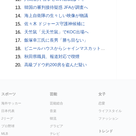
13.
韓国の審判接待疑惑 JFAが調査へ
14.
海上自衛隊の生々しい映像が物議
15.
佐々木 ドジャース守護神候補に
16.
天竺鼠「元天竺鼠」でKOC出場へ
17.
飯塚幸三氏に長男「勝ち目ない」
18.
ビニールハウスからシャインマスカット約200房を盗んだ疑い ネットで販売か 無職の男（42）逮捕 岡山県警
19.
秋田県職員、報道対応で喫煙
20.
高級ブドウ約200房を盗んだ疑い
スポーツ
芸能
女子
海外サッカー
芸能総合
恋愛
日本代表
音楽
ライフスタイル
Jリーグ
韓流
ファッション
プロ野球
グラビア
トレンド
MLB
テレビ