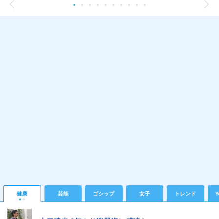
健康
芸能
ゴシップ
女子
トレンド
Y