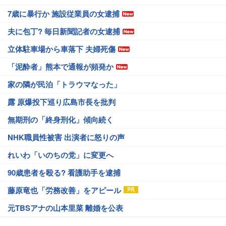
7歳に暴行か 施設従業員の女逮捕
夫に包丁? 毎日新聞記者の女逮捕
立体駐車場から車落下 夫婦死傷
「泥酔者」熊本で通報が頻発か
家の隣が民泊「トラウマなった」
露 原爆投下巡り広島市長を批判
無期刑の「終身刑化」傾向続く
NHK職員性被害 出演者に怒りの声
れいわ「いのちの党」に変更へ
90歳患者を殴る? 看護助手を逮捕
藤原竜也「労務改善」をアピール
元TBSアナの山本里菜 離婚を公表