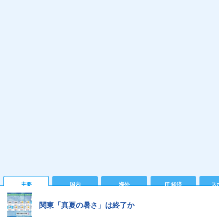
主要
国内
海外
IT 経済
ス
関東「真夏の暑さ」は終了か