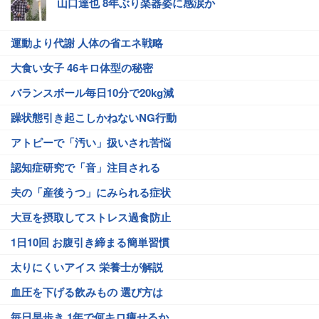
山口達也 8年ぶり楽器姿に感涙か
運動より代謝 人体の省エネ戦略
大食い女子 46キロ体型の秘密
バランスボール毎日10分で20kg減
躁状態引き起こしかねないNG行動
アトピーで「汚い」扱いされ苦悩
認知症研究で「音」注目される
夫の「産後うつ」にみられる症状
大豆を摂取してストレス過食防止
1日10回 お腹引き締まる簡単習慣
太りにくいアイス 栄養士が解説
血圧を下げる飲みもの 選び方は
毎日早歩き 1年で何キロ痩せるか