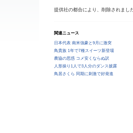
提供社の都合により、削除されまし
関連ニュース
日本代表 南米強豪と9月に激突
鳥貴族 1年で7種スイーツ新登場
農協の思惑 コメ安くならぬ訳
人形操り1人で3人分のダンス披露
鳥居さくら 同期に刺激で好発進