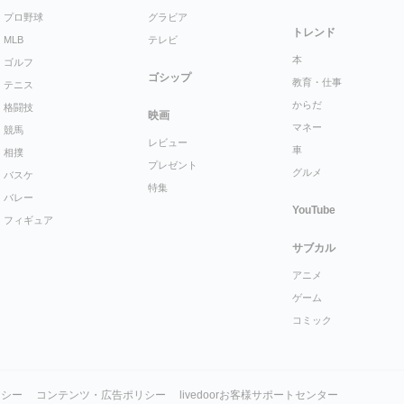
プロ野球
グラビア
トレンド
MLB
テレビ
本
ゴルフ
ゴシップ
教育・仕事
テニス
からだ
格闘技
映画
マネー
競馬
レビュー
車
相撲
プレゼント
グルメ
バスケ
特集
バレー
YouTube
フィギュア
サブカル
アニメ
ゲーム
コミック
リシー
コンテンツ・広告ポリシー
livedoorお客様サポートセンター