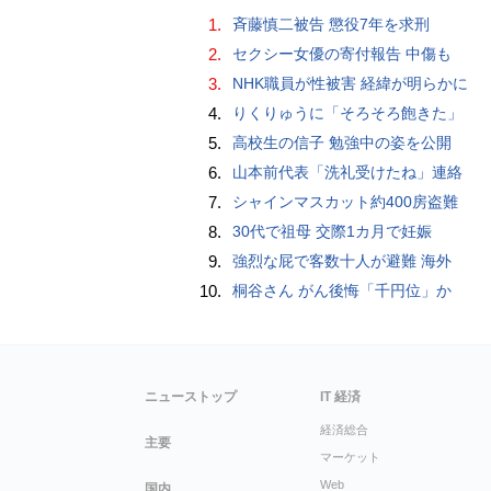
1.
斉藤慎二被告 懲役7年を求刑
2.
セクシー女優の寄付報告 中傷も
3.
NHK職員が性被害 経緯が明らかに
4.
りくりゅうに「そろそろ飽きた」
5.
高校生の信子 勉強中の姿を公開
6.
山本前代表「洗礼受けたね」連絡
7.
シャインマスカット約400房盗難
8.
30代で祖母 交際1カ月で妊娠
9.
強烈な屁で客数十人が避難 海外
10.
桐谷さん がん後悔「千円位」か
ニューストップ
IT 経済
経済総合
主要
マーケット
Web
国内