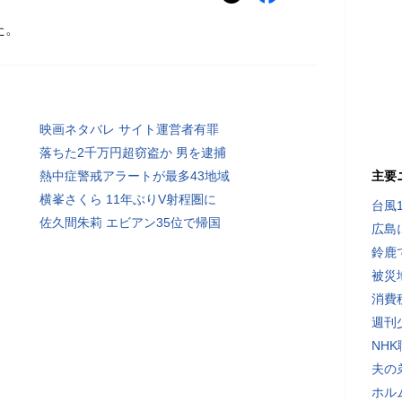
た。
映画ネタバレ サイト運営者有罪
落ちた2千万円超窃盗か 男を逮捕
熱中症警戒アラートが最多43地域
主要
横峯さくら 11年ぶりV射程圏に
台風
佐久間朱莉 エビアン35位で帰国
広島
鈴鹿
被災
消費
週刊
NH
夫の
ホル