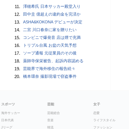
11.
澤穂希氏 日本サッカー殿堂入り
12.
田中圭 億超えの違約金を完済か
13.
ASHA&KOKONA デビューが決定
14.
二宮 川口春奈に家を贈りたい
15.
コンビニで爆発音 店は煙で充満
16.
トリプル台風 お盆の天気予想
17.
ソープ通報 元従業員のその後
18.
薬師寺保栄被告、起訴内容認める
19.
芸能界で海外移住の報告続々
20.
橋本環奈 撮影現場で窃盗事件
スポーツ
芸能
女子
海外サッカー
芸能総合
恋愛
日本代表
音楽
ライフスタイル
Jリーグ
韓流
ファッション