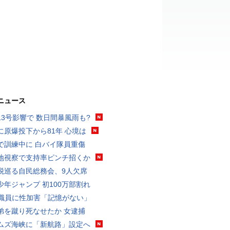
ニュース
13号影響で 数日間暴風雨も?
に原爆投下から81年 心境は
で訓練中に 白バイ隊員重傷
地視察で支持率ピンチ招くか
税巡る自民総務会、9人欠席
少年ジャンプ 初100万部割れ
K職員に性加害「記憶がない」
弟を蹴り死なせたか 女逮捕
ムズ海峡に「新航路」設定へ