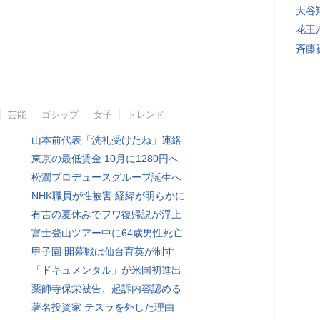
大谷
花王
斉藤
芸能
ゴシップ
女子
トレンド
山本前代表「洗礼受けたね」連絡
東京の最低賃金 10月に1280円へ
松潤プロデュースグループ誕生へ
NHK職員が性被害 経緯が明らかに
有吉の夏休みでフワ復帰説が浮上
富士登山ツアー中に64歳男性死亡
甲子園 開幕戦は仙台育英が制す
「ドキュメンタル」が米国初進出
薬師寺保栄被告、起訴内容認める
著名投資家 テスラを外した理由