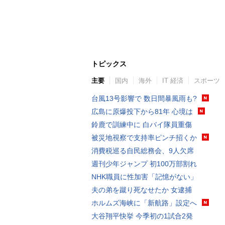
トピックス
主要
国内
海外
IT 経済
スポーツ
台風13号影響で 数日間暴風雨も?
広島に原爆投下から81年 心境は
鈴鹿で訓練中に 白バイ隊員重傷
被災地視察で支持率ピンチ招くか
消費税巡る自民総務会、9人欠席
週刊少年ジャンプ 初100万部割れ
NHK職員に性加害「記憶がない」
夫の弟を蹴り死なせたか 女逮捕
ホルムズ海峡に「新航路」設定へ
大谷翔平快挙 今季初の1試合2発