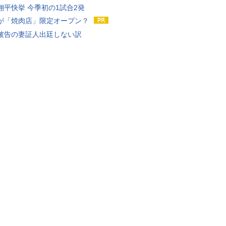
翔平快挙 今季初の1試合2発
が「焼肉店」限定オープン？
被告の妻証人出廷しない訳