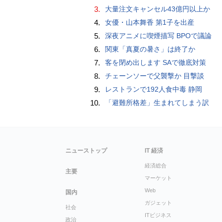
3.
大量注文キャンセル43億円以上か
4.
女優・山本舞香 第1子を出産
5.
深夜アニメに喫煙描写 BPOで議論
6.
関東「真夏の暑さ」は終了か
7.
客を閉め出します SAで徹底対策
8.
チェーンソーで父襲撃か 目撃談
9.
レストランで192人食中毒 静岡
10.
「避難所格差」生まれてしまう訳
ニューストップ
IT 経済
経済総合
主要
マーケット
Web
国内
ガジェット
社会
ITビジネス
政治