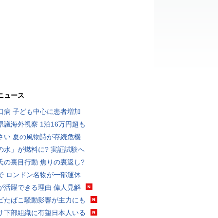
ニュース
口病 子ども中心に患者増加
県議海外視察 1泊16万円超も
さい 夏の風物詩が存続危機
の水」が燃料に? 実証試験へ
氏の裏目行動 焦りの裏返し?
で ロンドン名物が一部運休
が活躍できる理由 偉人見解
ビたばこ騒動影響が主力にも
サ下部組織に有望日本人いる