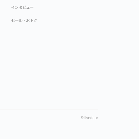
インタビュー
セール・おトク
©
livedoor