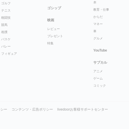
本
ゴルフ
ゴシップ
教育・仕事
テニス
からだ
格闘技
映画
マネー
競馬
レビュー
車
相撲
プレゼント
グルメ
バスケ
特集
バレー
YouTube
フィギュア
サブカル
アニメ
ゲーム
コミック
リシー
コンテンツ・広告ポリシー
livedoorお客様サポートセンター