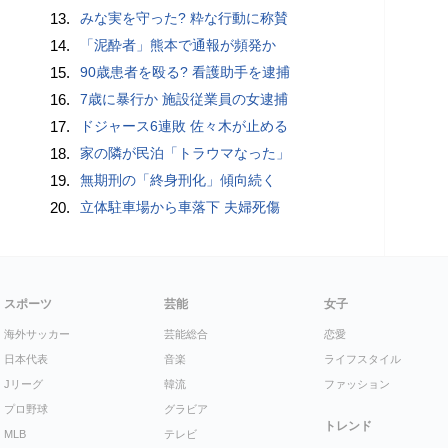
13.
みな実を守った? 粋な行動に称賛
14.
「泥酔者」熊本で通報が頻発か
15.
90歳患者を殴る? 看護助手を逮捕
16.
7歳に暴行か 施設従業員の女逮捕
17.
ドジャース6連敗 佐々木が止める
18.
家の隣が民泊「トラウマなった」
19.
無期刑の「終身刑化」傾向続く
20.
立体駐車場から車落下 夫婦死傷
スポーツ
芸能
女子
海外サッカー
芸能総合
恋愛
日本代表
音楽
ライフスタイル
Jリーグ
韓流
ファッション
プロ野球
グラビア
トレンド
MLB
テレビ