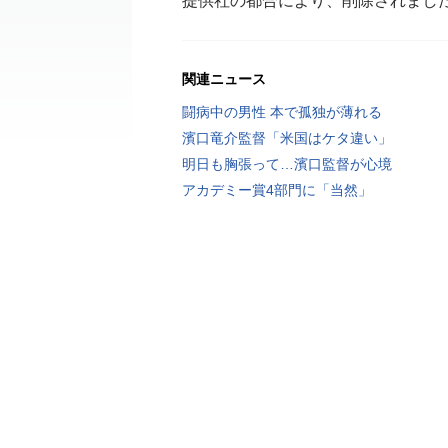
提供社の都合により、削除されまし
関連ニュース
闘病中の男性 本で孤独が薄れる
濱口竜介監督「米国はケタ違い」
明日も胸張って…濱口監督が心境
アカデミー賞4部門に「当然」