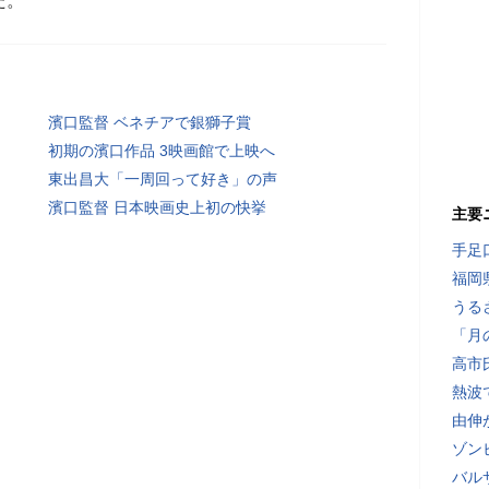
た。
濱口監督 ベネチアで銀獅子賞
初期の濱口作品 3映画館で上映へ
東出昌大「一周回って好き」の声
濱口監督 日本映画史上初の快挙
主要
手足
福岡
うる
「月
高市
熱波
由伸
ゾン
バル