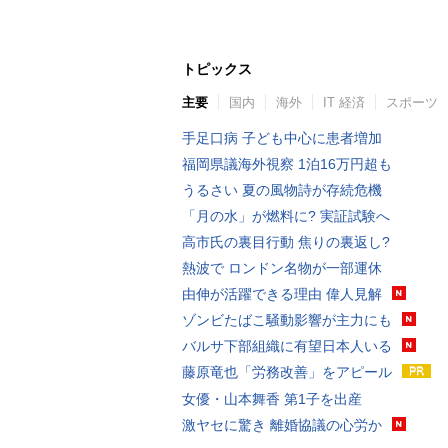
トピックス
主要
国内
海外
IT 経済
スポーツ
手足口病 子ども中心に患者増加
福岡県議海外視察 1泊16万円超も
うるさい 夏の風物詩が存続危機
「月の水」が燃料に? 実証試験へ
高市氏の裏目行動 焦りの裏返し?
熱波で ロンドン名物が一部運休
由伸が活躍できる理由 偉人見解
ゾンビたばこ騒動影響が主力にも
バルサ下部組織に有望日本人いる
藤原竜也「労務改善」をアピール
女優・山本舞香 第1子を出産
激ヤセに驚き 離婚協議の心労か