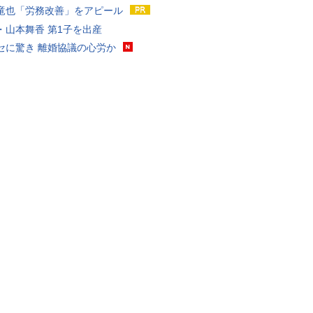
竜也「労務改善」をアピール
・山本舞香 第1子を出産
セに驚き 離婚協議の心労か