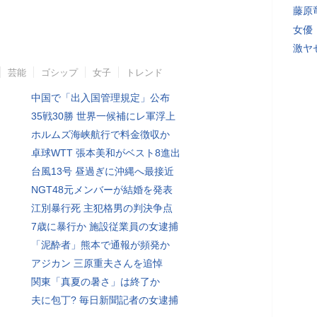
藤原
女優
激ヤ
芸能
ゴシップ
女子
トレンド
中国で「出入国管理規定」公布
35戦30勝 世界一候補にレ軍浮上
ホルムズ海峡航行で料金徴収か
卓球WTT 張本美和がベスト8進出
台風13号 昼過ぎに沖縄へ最接近
NGT48元メンバーが結婚を発表
江別暴行死 主犯格男の判決争点
7歳に暴行か 施設従業員の女逮捕
「泥酔者」熊本で通報が頻発か
アジカン 三原重夫さんを追悼
関東「真夏の暑さ」は終了か
夫に包丁? 毎日新聞記者の女逮捕