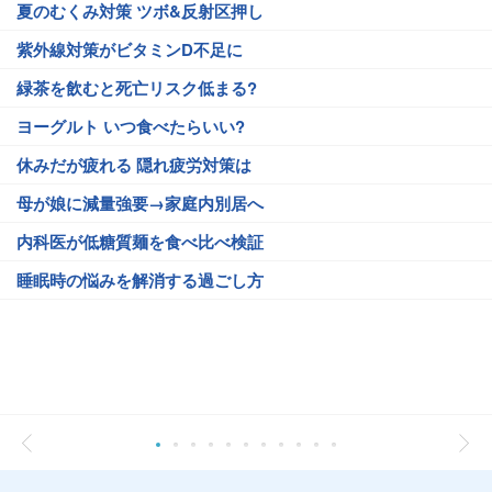
夏のむくみ対策 ツボ&反射区押し
紫外線対策がビタミンD不足に
緑茶を飲むと死亡リスク低まる?
ヨーグルト いつ食べたらいい?
休みだが疲れる 隠れ疲労対策は
母が娘に減量強要→家庭内別居へ
内科医が低糖質麺を食べ比べ検証
睡眠時の悩みを解消する過ごし方