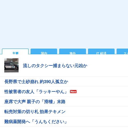
主要
国内
海外
IT 経済
ス
流しのタクシー捕まらない元凶か
長野県で土砂崩れ 約390人孤立か
性被害者の友人「ラッキーやん」
座席で大声 親子の「滑稽」末路
転売対策の切り札 効果テキメン
難病薬開発へ「うんちください」