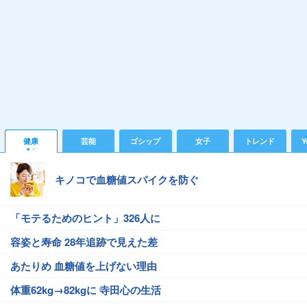
健康
芸能
ゴシップ
女子
トレンド
Y
キノコで血糖値スパイクを防ぐ
「モテるためのヒント」326人に
容姿と寿命 28年追跡で見えた差
あたりめ 血糖値を上げない理由
体重62kg→82kgに 寺田心の生活