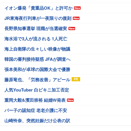
イオン爆発「貴重品OK」と許可か
JR東海夜行列車が一夜限りの復刻
長野県知事選挙 現職が当選確実
海水浴で3人が流される 1人死亡
海上自衛隊の生々しい映像が物議
韓国の審判接待疑惑 JFAが調査へ
張本美和が卓球の国際大会で優勝
藤原竜也、「労務改善」アピール
人気YouTuber 白ビキニ加工否定
重岡大毅&濱田崇裕 結婚W発表
パー子の認知症 老老介護に不安
山崎怜奈、突然妊娠だけ公表の訳