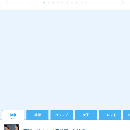
健康
芸能
ゴシップ
女子
トレンド
Y