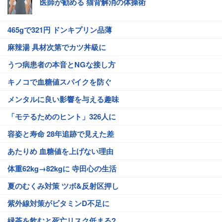
医師が勧める 猫背解消の体操術
465gで321円 ドンキプリン品薄
麻辣湯 具材次第でカツ丼級に
うつ病患者の本音とNGな接し方
キノコで血糖値スパイクを防ぐ
メンタルに良い影響を与える趣味
「モテるためのヒント」326人に
容姿と寿命 28年追跡で見えた差
あたりめ 血糖値を上げない理由
体重62kg→82kgに 寺田心の生活
夏のむくみ対策 ツボ&反射区押し
紫外線対策がビタミンD不足に
緑茶を飲むと死亡リスク低まる?