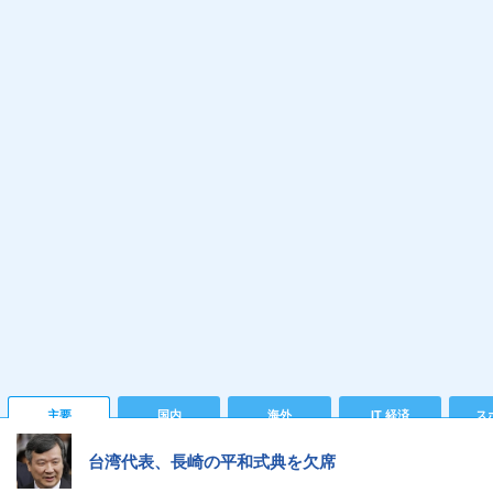
主要
国内
海外
IT 経済
ス
台湾代表、長崎の平和式典を欠席