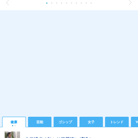
健康
芸能
ゴシップ
女子
トレンド
Y