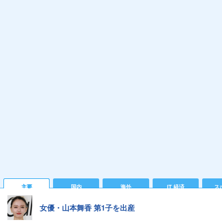
主要
国内
海外
IT 経済
ス
女優・山本舞香 第1子を出産