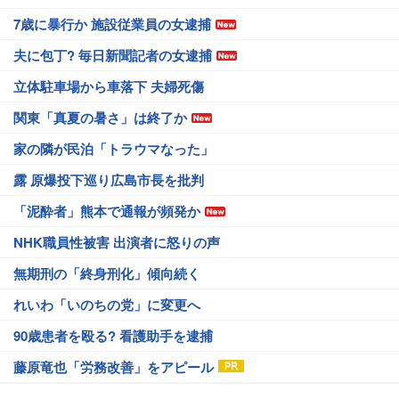
7歳に暴行か 施設従業員の女逮捕
夫に包丁? 毎日新聞記者の女逮捕
立体駐車場から車落下 夫婦死傷
関東「真夏の暑さ」は終了か
家の隣が民泊「トラウマなった」
露 原爆投下巡り広島市長を批判
「泥酔者」熊本で通報が頻発か
NHK職員性被害 出演者に怒りの声
無期刑の「終身刑化」傾向続く
れいわ「いのちの党」に変更へ
90歳患者を殴る? 看護助手を逮捕
藤原竜也「労務改善」をアピール