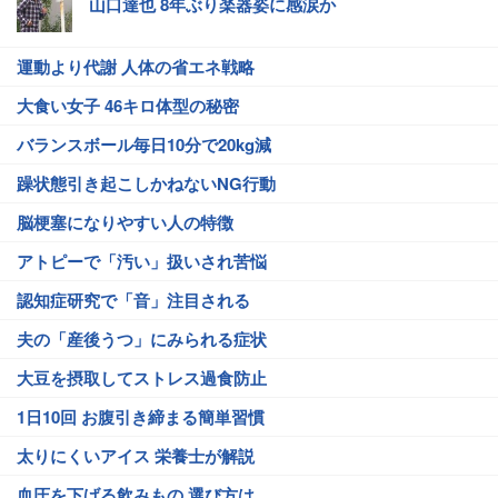
山口達也 8年ぶり楽器姿に感涙か
運動より代謝 人体の省エネ戦略
大食い女子 46キロ体型の秘密
バランスボール毎日10分で20kg減
躁状態引き起こしかねないNG行動
脳梗塞になりやすい人の特徴
アトピーで「汚い」扱いされ苦悩
認知症研究で「音」注目される
夫の「産後うつ」にみられる症状
大豆を摂取してストレス過食防止
1日10回 お腹引き締まる簡単習慣
太りにくいアイス 栄養士が解説
血圧を下げる飲みもの 選び方は