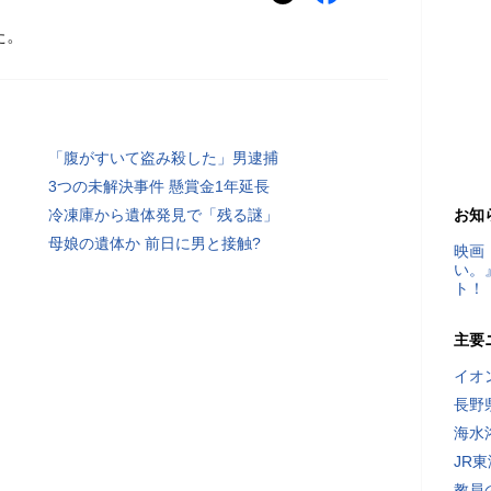
た。
「腹がすいて盗み殺した」男逮捕
3つの未解決事件 懸賞金1年延長
冷凍庫から遺体発見で「残る謎」
お知
母娘の遺体か 前日に男と接触?
映画
い。
ト！
主要
イオ
長野
海水
JR
教員