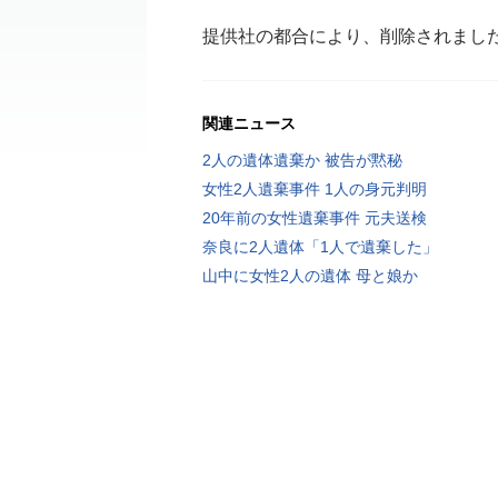
提供社の都合により、削除されまし
関連ニュース
2人の遺体遺棄か 被告が黙秘
女性2人遺棄事件 1人の身元判明
20年前の女性遺棄事件 元夫送検
奈良に2人遺体「1人で遺棄した」
山中に女性2人の遺体 母と娘か