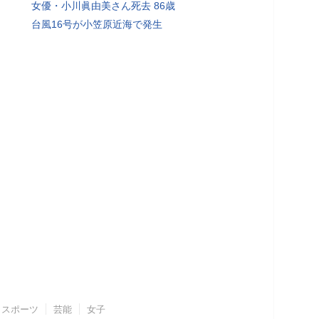
女優・小川眞由美さん死去 86歳
台風16号が小笠原近海で発生
スポーツ
芸能
女子