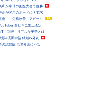
美和が卓球の国際大会で優勝
中正が客席のボードに珍要求
竜也、「労務改善」アピール
ouTuber 白ビキニ加工否定
VANT「別班」リアルな実態とは
大毅&濱田崇裕 結婚W発表
子の認知症 老老介護に不安