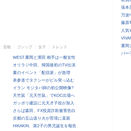
張本
万波
藤原
人気Y
VI
重岡
芸能
ゴシップ
女子
トレンド
パー
WEST.重岡と濱田 相手は一般女性
オリラジ中田、帰国後初のTV出演
夏のイベント「配信派」が急増
表参道でタクシーがビル突っ込む
イラン モジタバ師の初公開映像?
天竺鼠「元天竺鼠」でKOC出場へ
ガッポリ建設に元天才子役が加入
さらば森田、FX投資詐欺被害告白
京都の五山送り火が苦境に直面
HIKAKIN、第2子の男児誕生を報告