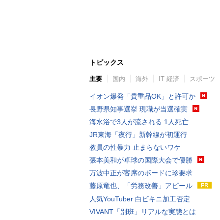
トピックス
主要
国内
海外
IT 経済
スポーツ
イオン爆発「貴重品OK」と許可か
長野県知事選挙 現職が当選確実
海水浴で3人が流される 1人死亡
JR東海「夜行」新幹線が初運行
教員の性暴力 止まらないワケ
張本美和が卓球の国際大会で優勝
万波中正が客席のボードに珍要求
藤原竜也、「労務改善」アピール
人気YouTuber 白ビキニ加工否定
VIVANT「別班」リアルな実態とは