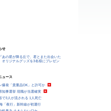
らせ
『あの星が降る丘で、君とまた出会いた
』オリジナルグッズを3名様にプレゼン
ニュース
ン爆発「貴重品OK」と許可か
県知事選挙 現職が当選確実
浴で3人が流される 1人死亡
東海「夜行」新幹線が初運行
の性暴力 止まらないワケ