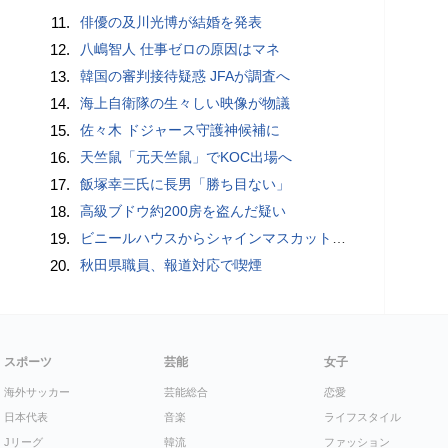
11.
俳優の及川光博が結婚を発表
12.
八嶋智人 仕事ゼロの原因はマネ
13.
韓国の審判接待疑惑 JFAが調査へ
14.
海上自衛隊の生々しい映像が物議
15.
佐々木 ドジャース守護神候補に
16.
天竺鼠「元天竺鼠」でKOC出場へ
17.
飯塚幸三氏に長男「勝ち目ない」
18.
高級ブドウ約200房を盗んだ疑い
19.
ビニールハウスからシャインマスカット約200房を盗んだ疑い ネットで販売か 無職の男（42）逮捕 岡山県警
20.
秋田県職員、報道対応で喫煙
スポーツ
芸能
女子
海外サッカー
芸能総合
恋愛
日本代表
音楽
ライフスタイル
Jリーグ
韓流
ファッション