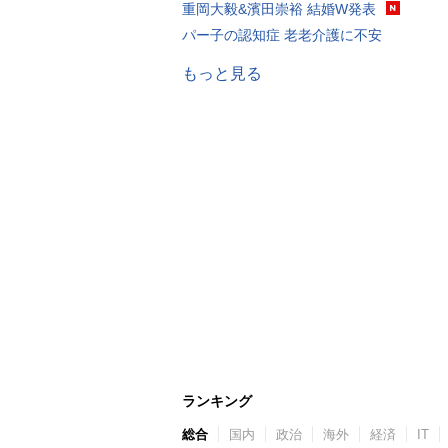
重岡大毅&濱田崇裕 結婚W発表
パー子の認知症 老老介護に不安
もっと見る
ランキング
総合
国内
政治
海外
経済
IT