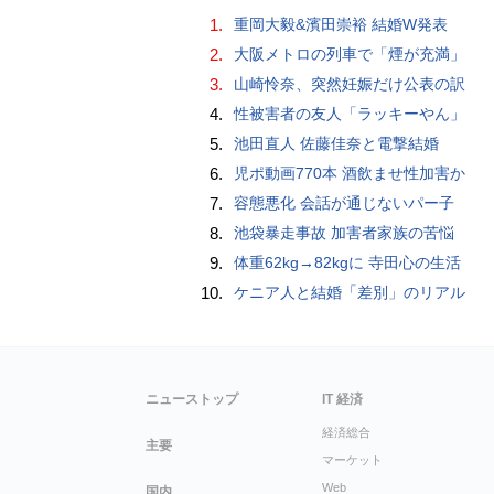
1.
重岡大毅&濱田崇裕 結婚W発表
2.
大阪メトロの列車で「煙が充満」
3.
山崎怜奈、突然妊娠だけ公表の訳
4.
性被害者の友人「ラッキーやん」
5.
池田直人 佐藤佳奈と電撃結婚
6.
児ポ動画770本 酒飲ませ性加害か
7.
容態悪化 会話が通じないパー子
8.
池袋暴走事故 加害者家族の苦悩
9.
体重62kg→82kgに 寺田心の生活
10.
ケニア人と結婚「差別」のリアル
ニューストップ
IT 経済
経済総合
主要
マーケット
Web
国内