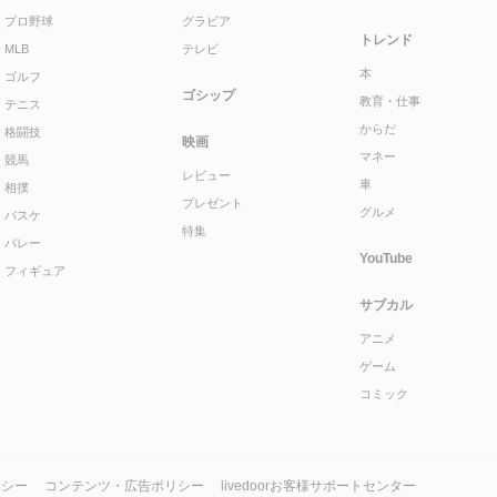
プロ野球
グラビア
トレンド
MLB
テレビ
本
ゴルフ
ゴシップ
教育・仕事
テニス
からだ
格闘技
映画
マネー
競馬
レビュー
車
相撲
プレゼント
グルメ
バスケ
特集
バレー
YouTube
フィギュア
サブカル
アニメ
ゲーム
コミック
リシー
コンテンツ・広告ポリシー
livedoorお客様サポートセンター