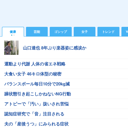
健康
芸能
ゴシップ
女子
トレンド
Y
山口達也 8年ぶり楽器姿に感涙か
運動より代謝 人体の省エネ戦略
大食い女子 46キロ体型の秘密
バランスボール毎日10分で20kg減
躁状態引き起こしかねないNG行動
アトピーで「汚い」扱いされ苦悩
認知症研究で「音」注目される
夫の「産後うつ」にみられる症状