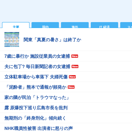
主要
国内
海外
IT 経済
ス
関東「真夏の暑さ」は終了か
7歳に暴行か 施設従業員の女逮捕
夫に包丁? 毎日新聞記者の女逮捕
立体駐車場から車落下 夫婦死傷
「泥酔者」熊本で通報が頻発か
家の隣が民泊「トラウマなった」
露 原爆投下巡り広島市長を批判
無期刑の「終身刑化」傾向続く
NHK職員性被害 出演者に怒りの声