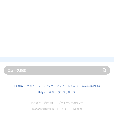
Peachy
ブログ
ショッピング
バンク
みんかぶ
みんかぶChoice
Kstyle
株探
プレスリリース
運営会社
利用規約
プライバシーポリシー
livedoorお客様サポートセンター
livedoor