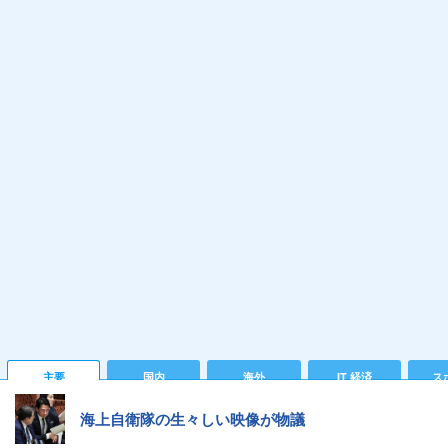
主要
国内
海外
IT 経済
ス
海上自衛隊の生々しい映像が物議