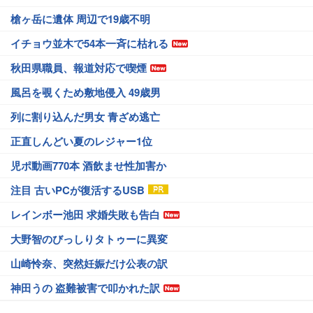
槍ヶ岳に遺体 周辺で19歳不明
イチョウ並木で54本一斉に枯れる
秋田県職員、報道対応で喫煙
風呂を覗くため敷地侵入 49歳男
列に割り込んだ男女 青ざめ逃亡
正直しんどい夏のレジャー1位
児ポ動画770本 酒飲ませ性加害か
注目 古いPCが復活するUSB
レインボー池田 求婚失敗も告白
大野智のびっしりタトゥーに異変
山崎怜奈、突然妊娠だけ公表の訳
神田うの 盗難被害で叩かれた訳