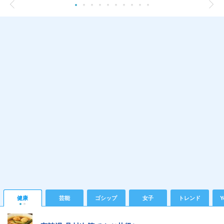
健康
芸能
ゴシップ
女子
トレンド
Y