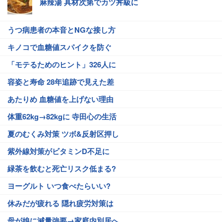
麻辣湯 具材次第でカツ丼級に
うつ病患者の本音とNGな接し方
キノコで血糖値スパイクを防ぐ
「モテるためのヒント」326人に
容姿と寿命 28年追跡で見えた差
あたりめ 血糖値を上げない理由
体重62kg→82kgに 寺田心の生活
夏のむくみ対策 ツボ&反射区押し
紫外線対策がビタミンD不足に
緑茶を飲むと死亡リスク低まる?
ヨーグルト いつ食べたらいい?
休みだが疲れる 隠れ疲労対策は
母が娘に減量強要→家庭内別居へ