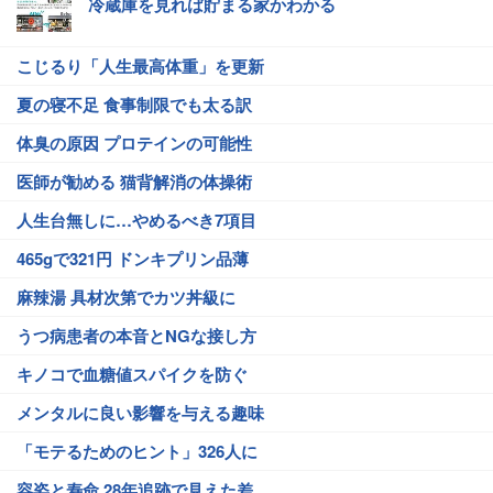
冷蔵庫を見れば貯まる家かわかる
こじるり「人生最高体重」を更新
夏の寝不足 食事制限でも太る訳
体臭の原因 プロテインの可能性
医師が勧める 猫背解消の体操術
人生台無しに…やめるべき7項目
465gで321円 ドンキプリン品薄
麻辣湯 具材次第でカツ丼級に
うつ病患者の本音とNGな接し方
キノコで血糖値スパイクを防ぐ
メンタルに良い影響を与える趣味
「モテるためのヒント」326人に
容姿と寿命 28年追跡で見えた差