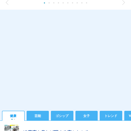
健康
芸能
ゴシップ
女子
トレンド
Y