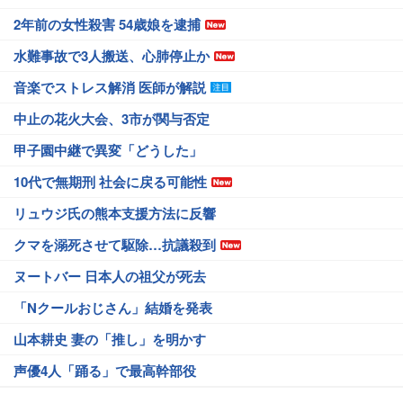
2年前の女性殺害 54歳娘を逮捕
水難事故で3人搬送、心肺停止か
音楽でストレス解消 医師が解説
中止の花火大会、3市が関与否定
甲子園中継で異変「どうした」
10代で無期刑 社会に戻る可能性
リュウジ氏の熊本支援方法に反響
クマを溺死させて駆除…抗議殺到
ヌートバー 日本人の祖父が死去
「Nクールおじさん」結婚を発表
山本耕史 妻の「推し」を明かす
声優4人「踊る」で最高幹部役