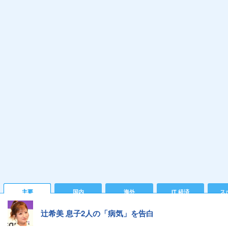
主要
国内
海外
IT 経済
ス
辻希美 息子2人の「病気」を告白