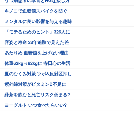
うつ病患者の本音とNGな接し方
キノコで血糖値スパイクを防ぐ
メンタルに良い影響を与える趣味
「モテるためのヒント」326人に
容姿と寿命 28年追跡で見えた差
あたりめ 血糖値を上げない理由
体重62kg→82kgに 寺田心の生活
夏のむくみ対策 ツボ&反射区押し
紫外線対策がビタミンD不足に
緑茶を飲むと死亡リスク低まる?
ヨーグルト いつ食べたらいい?