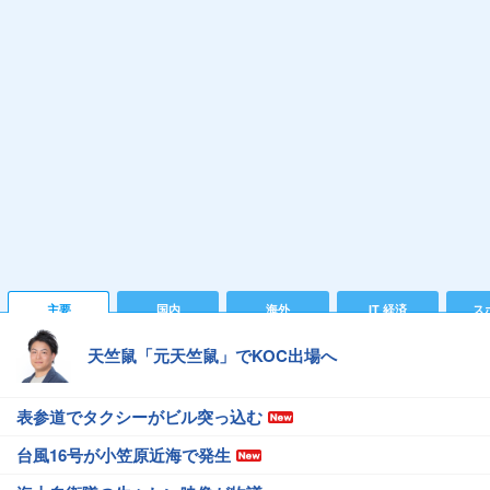
主要
国内
海外
IT 経済
ス
天竺鼠「元天竺鼠」でKOC出場へ
表参道でタクシーがビル突っ込む
台風16号が小笠原近海で発生