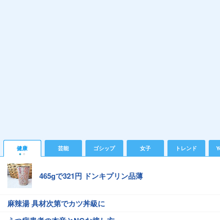
健康
芸能
ゴシップ
女子
トレンド
Y
465gで321円 ドンキプリン品薄
麻辣湯 具材次第でカツ丼級に