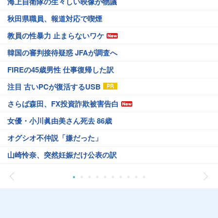
海上自衛隊の生々しい映像が物議
秋田県職員、報道対応で喫煙
教員の性暴力 止まらないワケ
韓国の審判接待疑惑 JFAが調査へ
FIREの45歳男性 仕事復帰した訳
注目 古いPCが復活するUSB
さらば森田、FX投資詐欺被害告白
女優・小川眞由美さん死去 86歳
オグシオ不仲説「嫌だった」
山崎怜奈、突然妊娠だけ公表の訳