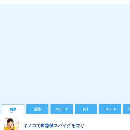
健康
芸能
ゴシップ
女子
トレンド
Y
キノコで血糖値スパイクを防ぐ