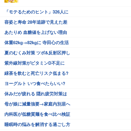
「モテるためのヒント」326人に
容姿と寿命 28年追跡で見えた差
あたりめ 血糖値を上げない理由
体重62kg→82kgに 寺田心の生活
夏のむくみ対策 ツボ&反射区押し
紫外線対策がビタミンD不足に
緑茶を飲むと死亡リスク低まる?
ヨーグルト いつ食べたらいい?
休みだが疲れる 隠れ疲労対策は
母が娘に減量強要→家庭内別居へ
内科医が低糖質麺を食べ比べ検証
睡眠時の悩みを解消する過ごし方