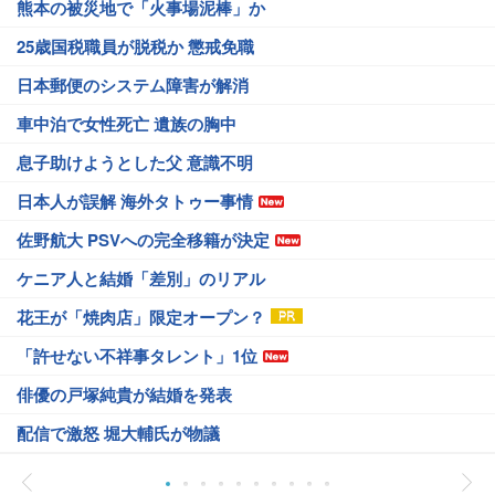
熊本の被災地で「火事場泥棒」か
25歳国税職員が脱税か 懲戒免職
日本郵便のシステム障害が解消
車中泊で女性死亡 遺族の胸中
息子助けようとした父 意識不明
日本人が誤解 海外タトゥー事情
佐野航大 PSVへの完全移籍が決定
ケニア人と結婚「差別」のリアル
花王が「焼肉店」限定オープン？
「許せない不祥事タレント」1位
俳優の戸塚純貴が結婚を発表
配信で激怒 堀大輔氏が物議