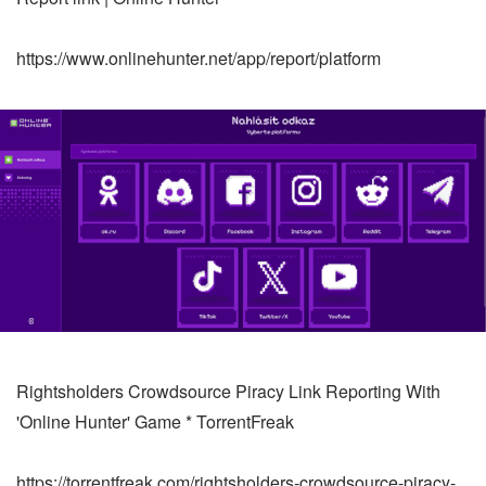
https://www.onlinehunter.net/app/report/platform
Rightsholders Crowdsource Piracy Link Reporting With
'Online Hunter' Game * TorrentFreak
https://torrentfreak.com/rightsholders-crowdsource-piracy-