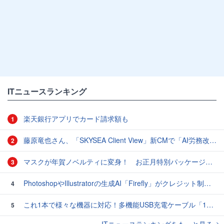
ITニュースランキング
楽天銀行アプリでカード請求額も
1
藤原竜也さん、「SKYSEA Client View」新CMで「AI労務改善」をアピール 働き方をAIが分析したら「すぐに休んで」と言われる？
2
マスクが年賀ノベルティに変身！ お正月特別パッケージの注文受付開始
3
PhotoshopやIllustratorの生成AI「Firefly」がクレジット制を導入し有料プランでも画像生成枚数が制限されるように
4
これ1本で様々な機器に対応！多機能USB充電ケーブル「10in1オクトパスケーブル」【カリスマ店長の一押し】
5