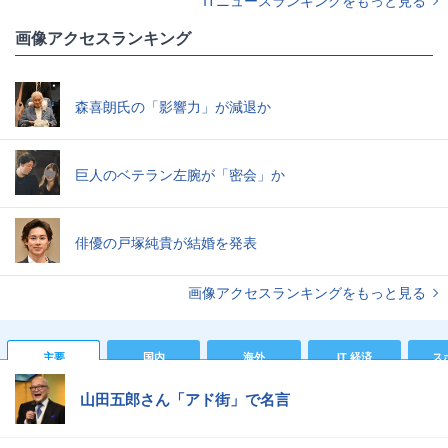
ITニュースランキングをもっと見る
画像アクセスランキング
森喜朗氏の「影響力」が減退か
巨人のベテラン左腕が「密会」か
俳優の戸塚純貴が結婚を発表
画像アクセスランキングをもっと見る
主要
国内
海外
IT 経済
ス
山田五郎さん「アド街」で名言