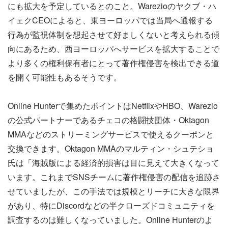
にも拡大を予定しているとのこと。Warezioのヤクブ・ハ
イェクCEOによると、東ヨーロッパでは当局へ通報する
行為が監視体制を想起させて好ましくないと考えられる傾
向にあるため、西ヨーロッパへサービスを拡大することで
より多くの権利保有者にとって著作権侵害を検出できる道
を開く可能性もあるそうです。
Online Hunterで集めたポイントはNetflixやHBO、Warezio
の公式パートナーであるチェコの格闘技団体・Oktagon
MMAなどのストリーミングサービスで使えるクーポンと
交換できます。Oktagon MMAのマルティン・シュテショ
氏は「海賊版による経済的損害は目に見えて大きくなって
います。これまでSNSチームに著作権侵害の配信を追跡さ
せていましたが、この手法では規模とリーチに大きな限界
があり、特にDiscordなどの半クローズドコミュニティを
調査するのは難しくなっていました。Online Hunterのよ