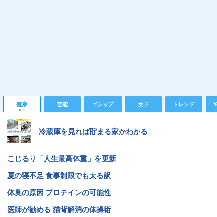
健康
芸能
ゴシップ
女子
トレンド
Y
冷蔵庫を見れば貯まる家かわかる
こじるり「人生最高体重」を更新
夏の寝不足 食事制限でも太る訳
体臭の原因 プロテインの可能性
医師が勧める 猫背解消の体操術