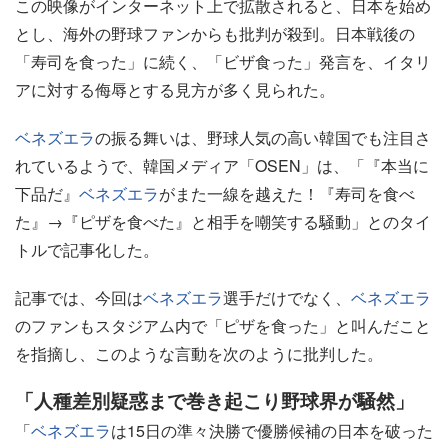
この映像がインターネット上で拡散されると、日本を始め
とし、海外の野球ファンからも批判が殺到。日本戦後の
「寿司を食った」に続く、「ビザ食った」発言を、イタリ
アに対する侮辱とする見方が多く見られた。
ベネズエラ
の振る舞いは、野球人気の高い韓国でも注目さ
れているようで、韓国メディア「OSEN」は、「『本当に
下品だ』
ベネズエラ
がまた一線を越えた！『寿司を食べ
た』→『ピザを食べた』と相手を嘲笑する騒動」とのタイ
トルで記事化した。
記事では、今回は
ベネズエラ
選手だけでなく、
ベネズエラ
のファンもスタジアム内で「ピザを食った」と叫んだこと
を指摘し、このような言動を次のように批判した。
「人種差別疑惑まで巻き起こり野球界が騒然」
「
ベネズエラ
は15日の準々決勝で優勝候補の日本を破った