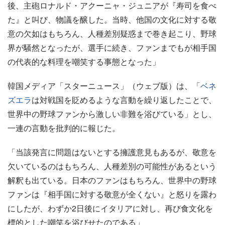
後、主砲ロナルド・アクーニャ・ジュニアが『寿司を食べ
た』と叫び、物議を醸した。当時、他国の文化に対する敬
意の欠如はもちろん、人種差別疑惑まで巻き起こり、野球
界が騒然となったが、選手に続き、ファンまでもが相手国
の代表的な料理を嘲笑する事態となった」
韓国メディア「スターニュース」（ウェブ版）は、「
ベネ
ズエラ
は対戦国を貶めるような言動を繰り返したことで、
世界中の野球ファンから激しい非難を浴びている」とし、
一連の言動を批判的に報じた。
「当該発言に問題はないとする擁護意見もあるが、敬意を
欠いているのはもちろん、人種差別の可能性があるという
解釈も出ている。日本のファンはもちろん、世界中の野球
ファンは『相手国に対する敬意が全くない』と怒りを露わ
にしたが、わずか2日後にイタリアに対し、再び食文化を
標的とした嘲笑を浴びせたのである」