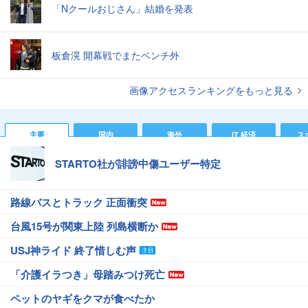
「Nクールおじさん」結婚を発表
板倉滉 開幕戦でまたベンチ外
画像アクセスランキングをもっと見る
主要
国内
海外
IT 経済
ス
STARTO社が誹謗中傷ユーザー特定
路線バスとトラック 正面衝突
台風15号が関東上陸 列島横断か
USJ神ライド 終了惜しむ声
「介護イラつき」母踏みつけ死亡
ペットのヤギをクマが食べたか