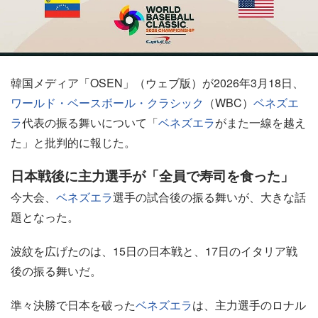
韓国メディア「OSEN」（ウェブ版）が2026年3月18日、
ワールド・ベースボール・クラシック
（WBC）
ベネズエ
ラ
代表の振る舞いについて「
ベネズエラ
がまた一線を越え
た」と批判的に報じた。
日本戦後に主力選手が「全員で寿司を食った」
今大会、
ベネズエラ
選手の試合後の振る舞いが、大きな話
題となった。
波紋を広げたのは、15日の日本戦と、17日のイタリア戦
後の振る舞いだ。
準々決勝で日本を破った
ベネズエラ
は、主力選手のロナル