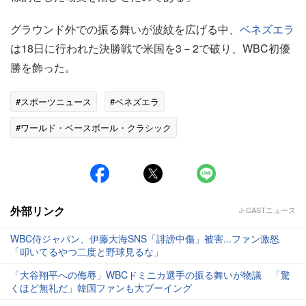
グラウンド外での振る舞いが波紋を広げる中、
ベネズエラ
は18日に行われた決勝戦で米国を3－2で破り、WBC初優
勝を飾った。
#スポーツニュース
#ベネズエラ
#ワールド・ベースボール・クラシック
#スポーツニュース・トピックス
外部リンク
J-CASTニュース
WBC侍ジャパン、伊藤大海SNS「誹謗中傷」被害...ファン激怒
「叩いてるやつ二度と野球見るな」
「大谷翔平への侮辱」WBCドミニカ選手の振る舞いが物議 「驚
くほど無礼だ」韓国ファンも大ブーイング