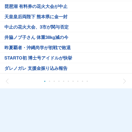
琵琶湖 有料券の花火大会が中止
天皇皇后両陛下 熊本県に金一封
中止の花火大会、3市が関与否定
井脇ノブ子さん 体重38kg減の今
昨夏覇者・沖縄尚学が初戦で敗退
STARTO初 博士号アイドルが快挙
ダレノガレ 支援金振り込み報告