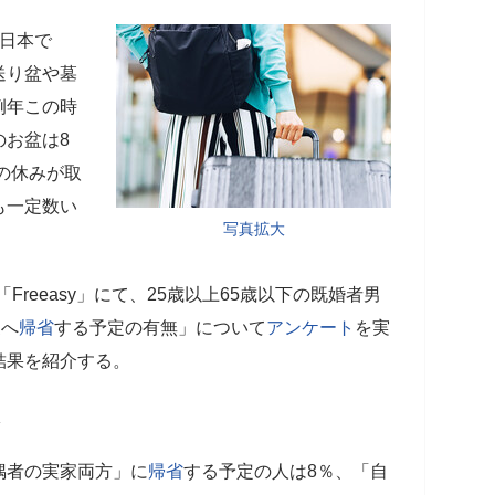
ら日本で
送り盆や墓
例年この時
のお盆は8
事の休みが取
も一定数い
写真拡大
「Freeasy」にて、25歳以上65歳以下の既婚者男
家へ
帰省
する予定の有無」について
アンケート
を実
結果を紹介する。
偶者の実家両方」に
帰省
する予定の人は8％、「自