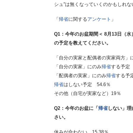
シュ”は無くなっていくのかもしれな
「
帰省
に関する
アンケート
」
Q1：今年のお盆期間＜ 8月13日（水
の予定を教えてください。
「自分の実家と配偶者の実家両方」
「自分の実家」にのみ
帰省
する予定 
「配偶者の実家」にのみ
帰省
する予定
帰省
はしない予定 54.6％
その他（自宅が実家など）19％
Q2：今年のお盆に「
帰省
しない」理
さい。
休みが合わない 15.38％