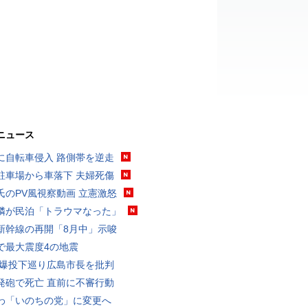
ニュース
に自転車侵入 路側帯を逆走
駐車場から車落下 夫婦死傷
氏のPV風視察動画 立憲激怒
隣が民泊「トラウマなった」
新幹線の再開「8月中」示唆
で最大震度4の地震
原爆投下巡り広島市長を批判
発砲で死亡 直前に不審行動
わ「いのちの党」に変更へ