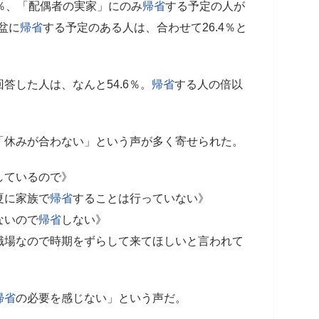
1％、「配偶者の実家」にのみ
帰省
する予定の人が
盆に
帰省
する予定のある人は、合わせて26.4％と
答した人は、なんと54.6％。
帰省
する人の倍以
「休みが合わない」という声が多く寄せられた。
しているので》
夏に家族で
帰省
することは行っていない》
ないので
帰省
しない》
職場なので時期をずらして来てほしいと言われて
帰省
の必要を感じない」という声だ。