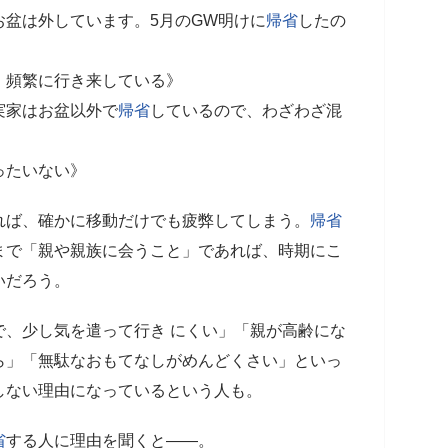
盆は外しています。5月のGW明けに
帰省
したの
、頻繁に行き来している》
実家はお盆以外で
帰省
しているので、わざわざ混
》
ったいない》
れば、確かに移動だけでも疲弊してしまう。
帰省
まで「親や親族に会うこと」であれば、時期にこ
いだろう。
で、少し気を遣って行き にくい」「親が高齢にな
ら」「無駄なおもてなしがめんどくさい」といっ
しない理由になっているという人も。
省
する人に理由を聞くと――。