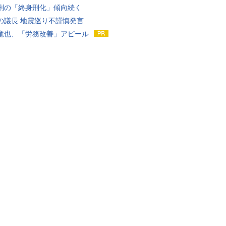
刑の「終身刑化」傾向続く
の議長 地震巡り不謹慎発言
竜也、「労務改善」アピール