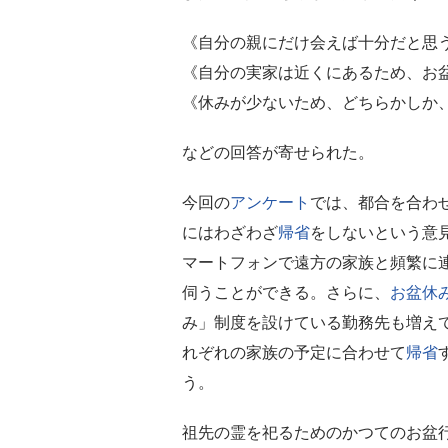
《自分の親にだけ会えば十分だと思
《自分の実家は近くにあるため、お
《休みが少ないため、どちらかしか
などの回答が寄せられた。
今回の
アンケート
では、都合を合わ
にはわざわざ
帰省
をしないという意
マートフォンで遠方の家族と頻繁に
伺うことができる。さらに、
お盆休
み」制度を設けている勤務先も増え
れぞれの家族の予定に合わせて
帰省
う。
祖先の霊を祀るためのかつてのお盆