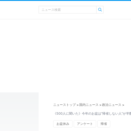
ニューストップ
国内ニュース
政治ニュース
>
>
>
《500人に聞いた》今年のお盆は“帰省しない人”が半
お盆休み
アンケート
帰省