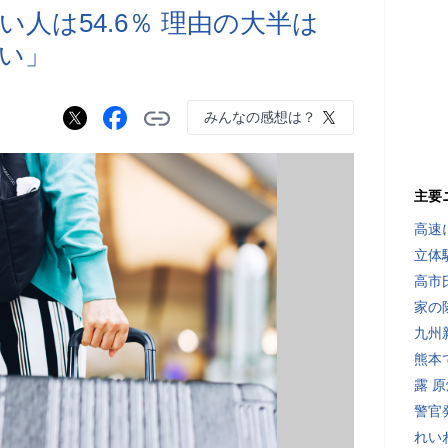
人は54.6％ 理由の大半は
い」
みんなの感想は？
主要
高速
立体
高市
家の
九州
熊本
露 
警官
れい