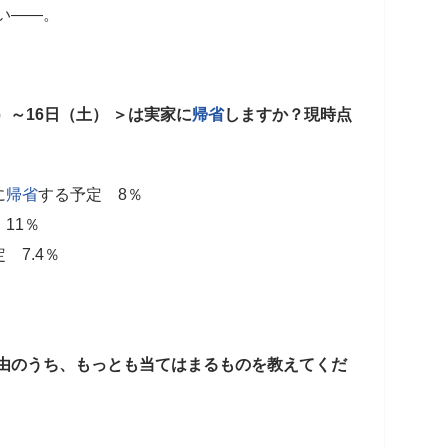
い――。
）～16日（土） ＞は実家に
帰省
しますか？現時点
に
帰省
する予定 8％
11％
 7.4％
由のうち、もっとも当てはまるものを教えてくだ