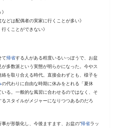
う》
盆などは配偶者の実家に行くことが多い》
、行くことができない》
せて
帰省
する人がある程度いるいっぽうで、お盆
見が多数派という実態が明らかになった。今やス
連絡を取り合える時代。直接会わずとも、様子を
み
の代わりに自由な時期に休みをとれる「夏休
ている。一般的な風習に合わせるのではなく、そ
するスタイルがメジャーになりつつあるのだろ
行事が形骸化し、今後ますます、お盆の“
帰省
ラッ