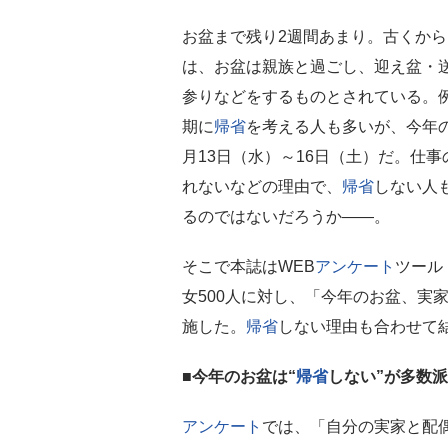
お盆まで残り2週間あまり。古くか
は、お盆は親族と過ごし、迎え盆・
参りなどをするものとされている。
期に
帰省
を考える人も多いが、今年
月13日（水）～16日（土）だ。仕
れないなどの理由で、
帰省
しない人
るのではないだろうか――。
そこで本誌はWEB
アンケート
ツール
女500人に対し、「今年のお盆、実
施した。
帰省
しない理由も合わせて
■今年のお盆は“
帰省
しない”が多数派
アンケート
では、「自分の実家と配