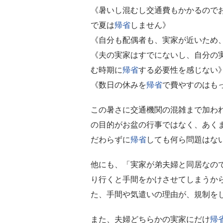
《暑いし混むし交通費もかかるのでお
で夏は
帰省
しません》
《自分も配偶者も、実家が近いため
《夫の実家はすでにないし、自分の
む時期に
帰省
する必要性を感じない
《数日の休みを
帰省
で費やすのはも
この暑さに交通機関の混雑まで加わ
の目的がお盆の行事ではなく、あく
だわらずに
帰省
しても何ら問題はな
他にも、「実家が弟夫婦と同居なの
り行くと手間をかけさせてしまうか
た、手間や気遣いの理由が、規制を
また、夫婦どちらかの実家にだけ
帰