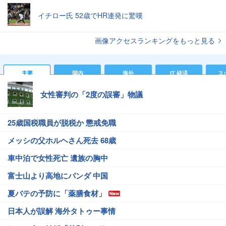
イチロー氏 52歳でHR連発に驚嘆
画像アクセスランキングをもっと見る
主要
国内
海外
IT 経済
ス
女性審判の「2度の誤審」物議
25歳国税職員が脱税か 懲戒免職
メッシの父ホルヘさん死去 68歳
車中泊で女性死亡 遺族の胸中
富士山より高地にパンダ 中国
夏バテの予防に「薬膳食材」
日本人が誤解 海外タトゥー事情