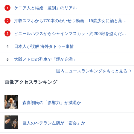
ケニア人と結婚「差別」のリアル
1
押収スマホから770本のわいせつ動画 15歳少女に酒と薬飲ませ性的暴行か 54歳男を再逮捕 「薬もありますよ」とSNSで誘い出し
2
ビニールハウスからシャインマスカット約200房を盗んだ疑い ネットで販売か 無職の男（42）逮捕 岡山県警
3
日本人が誤解 海外タトゥー事情
4
大阪メトロの列車で「煙が充満」
5
国内ニュースランキングをもっと見る
画像アクセスランキング
森喜朗氏の「影響力」が減退か
巨人のベテラン左腕が「密会」か