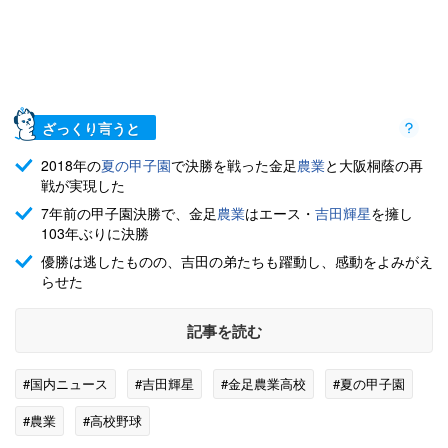
ざっくり言うと
2018年の
夏の甲子園
で決勝を戦った金足
農業
と大阪桐蔭の再
戦が実現した
7年前の甲子園決勝で、金足
農業
はエース・
吉田輝星
を擁し
103年ぶりに決勝
優勝は逃したものの、吉田の弟たちも躍動し、感動をよみがえ
らせた
記事を読む
#国内ニュース
#吉田輝星
#金足農業高校
#夏の甲子園
#農業
#高校野球