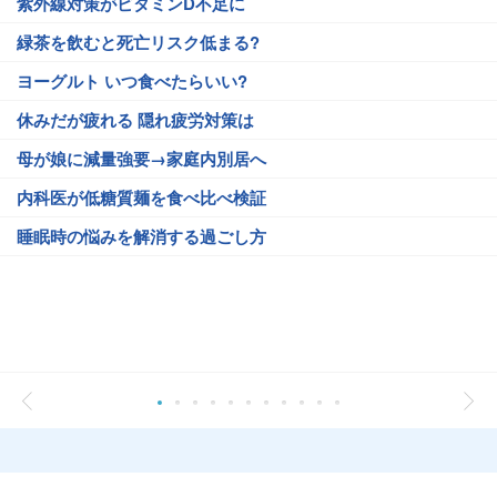
紫外線対策がビタミンD不足に
緑茶を飲むと死亡リスク低まる?
ヨーグルト いつ食べたらいい?
休みだが疲れる 隠れ疲労対策は
母が娘に減量強要→家庭内別居へ
内科医が低糖質麺を食べ比べ検証
睡眠時の悩みを解消する過ごし方