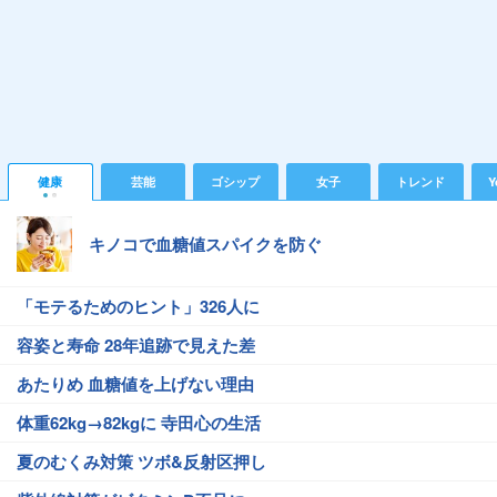
健康
芸能
ゴシップ
女子
トレンド
Y
キノコで血糖値スパイクを防ぐ
「モテるためのヒント」326人に
容姿と寿命 28年追跡で見えた差
あたりめ 血糖値を上げない理由
体重62kg→82kgに 寺田心の生活
夏のむくみ対策 ツボ&反射区押し