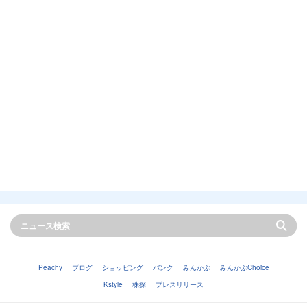
Peachy
ブログ
ショッピング
バンク
みんかぶ
みんかぶChoice
Kstyle
株探
プレスリリース