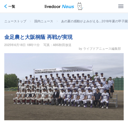
一覧
>
>
あの夏の感動がよみがえる…2018年夏の甲
ニューストップ
国内ニュース
金足農と大阪桐蔭 再戦が実現
2025年6月18日 18時11分
写真：ABS秋田放送
by ライブドアニュース編集部