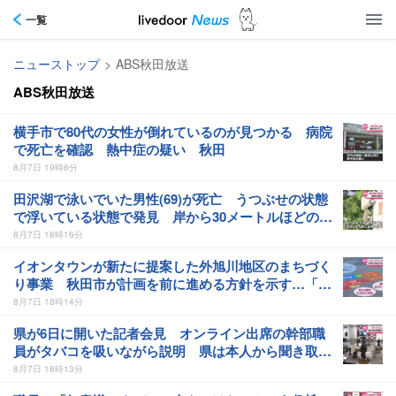
一覧
ニューストップ
>
ABS秋田放送
ABS秋田放送
横手市で80代の女性が倒れているのが見つかる 病院
で死亡を確認 熱中症の疑い 秋田
8月7日 19時6分
田沢湖で泳いでいた男性(69)が死亡 うつぶせの状態
で浮いている状態で発見 岸から30メートルほどの場
所 秋田
8月7日 18時16分
イオンタウンが新たに提案した外旭川地区のまちづく
り事業 秋田市が計画を前に進める方針を示す…「経
済にプラスでオンリーワンな内容」と判断 秋田
8月7日 18時14分
県が6日に開いた記者会見 オンライン出席の幹部職
員がタバコを吸いながら説明 県は本人から聞き取り
を進める 秋田
8月7日 18時13分