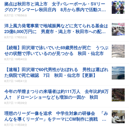
拠点は秋田市と潟上市 女子バレーボール・SVリー
グのアランマーレ秋田庄内 8月から県内で活動スタ
ート 選手たちが意気込み語る 秋田
8月7日 17時56分
洋上風力発電事業で地域振興などに充てられる基金は
23億6,000万円に 男鹿市・潟上市・秋田市への配分
比率が決定 具体的な活用方法を検討へ 秋田
8月7日 17時52分
【続報】田沢湖で泳いでいた69歳男性が死亡 うつぶ
せの状態で浮いているのが見つかる 秋田・仙北市
8月7日 16時40分
【速報】田沢湖で60代男性がおぼれる 男性は運ばれ
た病院で死亡確認 7日 秋田・仙北市【更新】
8月7日 14時41分
今年の竿燈まつりの来場者は約111万人 去年比約8万
人↑ ドローンショーなども増加の一因か 秋田
8月7日 11時39分
理想のリーダー像を追求 中学生対象の研修会 「み
んなを導くリーダー」をテーマにCM制作に挑戦 秋
田・にかほ市
8月7日 11時38分