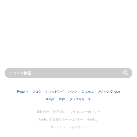
Peachy
ブログ
ショッピング
バンク
みんかぶ
みんかぶChoice
Kstyle
株探
プレスリリース
運営会社
利用規約
プライバシーポリシー
livedoorお客様サポートセンター
livedoor
コンテンツ・広告ポリシー