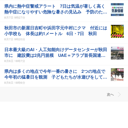
県内に熱中症警戒アラート 7日は気温が著しく高く
熱中症になりやすい危険な暑さの見込み 予防のため
の行動を 7日(午前5時） 秋田
8月7日 9時27分
秋田市の新屋日吉町や浜田字元中村にクマ 付近には
小学校も 体長は約1メートル 6日・7日 秋田
8月7日 9時20分
日本最大級のAI・人工知能向けデータセンターが秋田
市に 建設費は2兆円規模 UAE＝アラブ首長国連邦
などが投資へ 秋田
8月6日 18時7分
県内は多くの地点で今年一番の暑さに 2つの地点で
今年初の猛暑日を観測 子どもたちが水遊びをして涼
む様子も 秋田
8月6日 18時6分
次へ