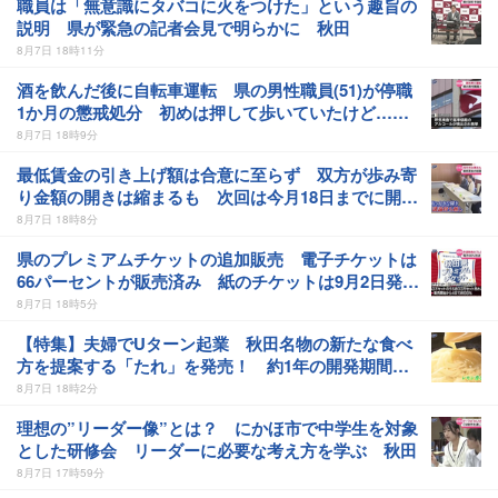
職員は「無意識にタバコに火をつけた」という趣旨の
説明 県が緊急の記者会見で明らかに 秋田
8月7日 18時11分
酒を飲んだ後に自転車運転 県の男性職員(51)が停職
1か月の懲戒処分 初めは押して歩いていたけど…
秋田
8月7日 18時9分
最低賃金の引き上げ額は合意に至らず 双方が歩み寄
り金額の開きは縮まるも 次回は今月18日までに開催
予定 秋田
8月7日 18時8分
県のプレミアムチケットの追加販売 電子チケットは
66パーセントが販売済み 紙のチケットは9月2日発
売 秋田
8月7日 18時5分
【特集】夫婦でUターン起業 秋田名物の新たな食べ
方を提案する「たれ」を発売！ 約1年の開発期間を
経て夢の商品化 夫婦の思いを取材 秋田・横手市
8月7日 18時2分
理想の”リーダー像”とは？ にかほ市で中学生を対象
とした研修会 リーダーに必要な考え方を学ぶ 秋田
8月7日 17時59分