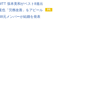
WTT 張本美和がベスト8進出
竜也「労務改善」をアピール
T48元メンバーが結婚を発表