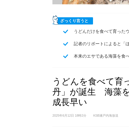
ざっくり言うと
うどんだけを食べて育った
記者のリポートによると「
本来のエサである海藻を食
うどんを食べて育
丹」が誕生 海藻
成長早い
2025年6月12日 18時2分
KSB瀬戸内海放送