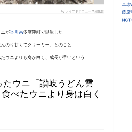
卓球
by ライブドアニュース編集部
藤原
NG
ウニが
香川県
多度津町で誕生した
ほんのり甘くてクリーミー」とのこと
べたウニよりも身が白く、成長が早いという
ったウニ「讃岐うどん雲
を食べたウニより身は白く