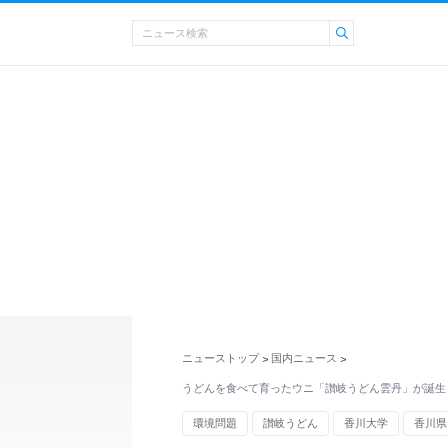
ニューストップ
国内ニュース
>
>
うどんを食べて育ったウニ「讃岐うどん雲丹」が誕生
環境問題
讃岐うどん
香川大学
香川県