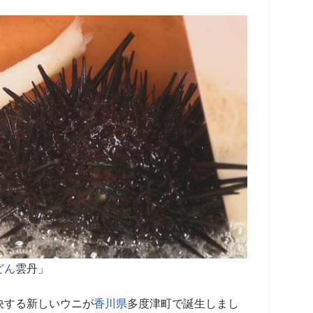
どん
雲丹」
決する新しいウニが
香川県
多度津町で誕生しまし