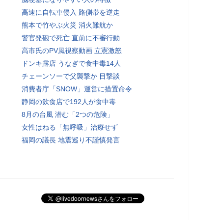
高速に自転車侵入 路側帯を逆走
熊本で竹やぶ火災 消火難航か
警官発砲で死亡 直前に不審行動
高市氏のPV風視察動画 立憲激怒
ドンキ露店 うなぎで食中毒14人
チェーンソーで父襲撃か 目撃談
消費者庁「SNOW」運営に措置命令
静岡の飲食店で192人が食中毒
8月の台風 潜む「2つの危険」
女性はねる「無呼吸」治療せず
福岡の議長 地震巡り不謹慎発言