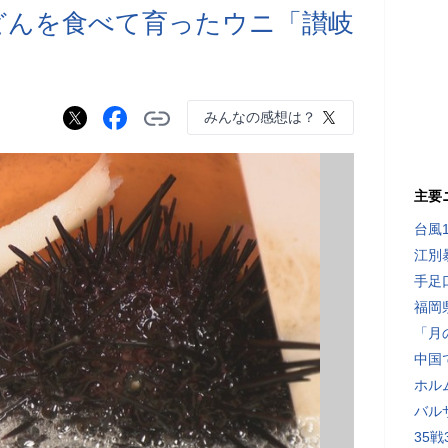
どんを食べて育ったウニ「讃岐
みんなの感想は？
主要
台風
江別
手足
福岡
「月
中国
ホル
バル
35