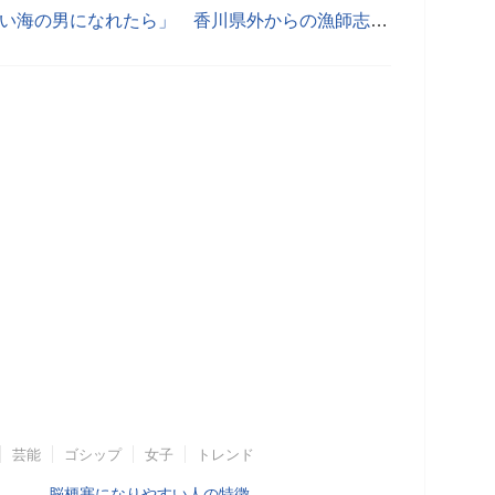
かがわ漁業塾に5人が入塾「かっこいい海の男になれたら」 香川県外からの漁師志望者も
芸能
ゴシップ
女子
トレンド
脳梗塞になりやすい人の特徴