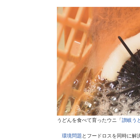
うどんを食べて育ったウニ「
讃岐う
環境問題
とフードロスを同時に解