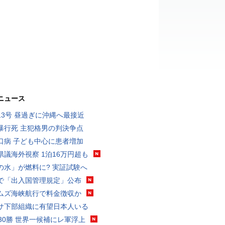
ニュース
13号 昼過ぎに沖縄へ最接近
暴行死 主犯格男の判決争点
口病 子ども中心に患者増加
県議海外視察 1泊16万円超も
の水」が燃料に? 実証試験へ
で「出入国管理規定」公布
ムズ海峡航行で料金徴収か
サ下部組織に有望日本人いる
戦30勝 世界一候補にレ軍浮上