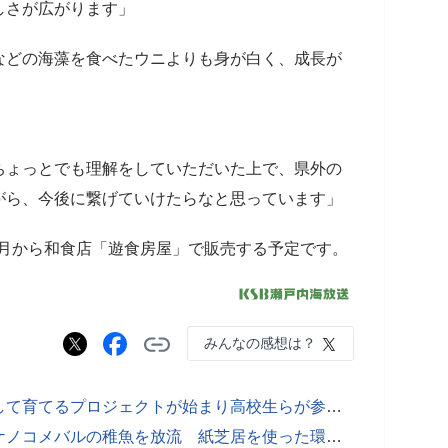
しさが広がります」
どの海藻を食べたウニよりも身が白く、成長が
ちょっとでも理解をしていただいた上で、県外の
がら、今後に繋げていけたらなと思っています」
10月から和食店「遊食房屋」で販売する予定です。
みんなの感想は？
海を荒らす「ムラサキウニ」を捕獲して育てるプロジェクトが始まり高校生らが参加 高松市沖
瀬戸内海の資源を守ろう 園児がタケノコメバルの稚魚を放流 紙芝居を使った環境教室も 香川・小豆島町