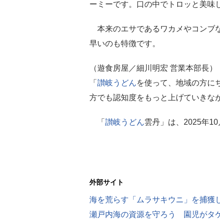
ーミーです。口の中でトロッと美味
本来のエサであるワカメやコンブな
早いのも特徴です。
（遊食房屋／細川明宏 営業本部長）
「
讃岐うどん
を使って、地域の方に
方でも認知度をもっと上げていきな
「
讃岐うどん
雲丹」は、2025年
外部サイト