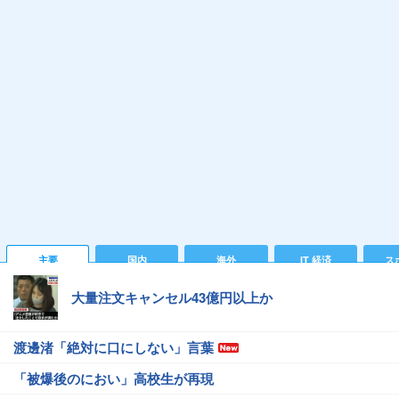
主要
国内
海外
IT 経済
ス
大量注文キャンセル43億円以上か
渡邊渚「絶対に口にしない」言葉
「被爆後のにおい」高校生が再現