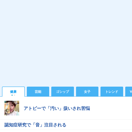
健康
芸能
ゴシップ
女子
トレンド
Y
アトピーで「汚い」扱いされ苦悩
認知症研究で「音」注目される