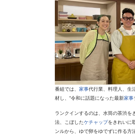
番組では、
家事
代行業、料理人、生
材し、“令和に話題になった最新
家事
ランクインするのは、水筒の茶渋を
法、こぼした
ケチャップ
をきれいに
ンルから、ゆで卵をゆでずに作る方