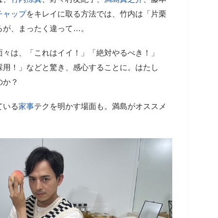
チャップ
をキレイに取る方法では、竹内は「片栗
るが、まったく違って…。
面々は、「これはイイ！」「絶対やるべき！」
採用！」などと驚き、感心することに。はたし
のか？
ている
家事
テクを明かす場面も。満島がオススメ