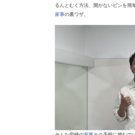
るんとむく方法、開かないビンを簡
家事
の裏ワザ。
そんな究極の
家事
テク予想に挑むの