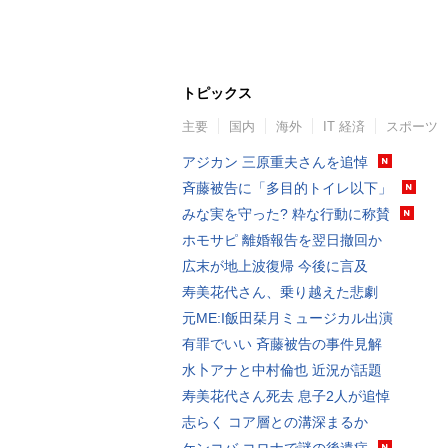
トピックス
主要
国内
海外
IT 経済
スポーツ
アジカン 三原重夫さんを追悼
斉藤被告に「多目的トイレ以下」
みな実を守った? 粋な行動に称賛
ホモサピ 離婚報告を翌日撤回か
広末が地上波復帰 今後に言及
寿美花代さん、乗り越えた悲劇
元ME:I飯田栞月ミュージカル出演
有罪でいい 斉藤被告の事件見解
水卜アナと中村倫也 近況が話題
寿美花代さん死去 息子2人が追悼
志らく コア層との溝深まるか
ケンコバ コロナで謎の後遺症