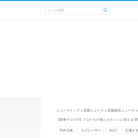
ニューストップ
芸能ニュース
芸能総合ニュース
>
>
>
【家事ヤロウ!!!】プロたちが選んだホントに使える“家
竹内涼真
カズレーザー
ELLY
広瀬す
ケチャップ
唐揚げ