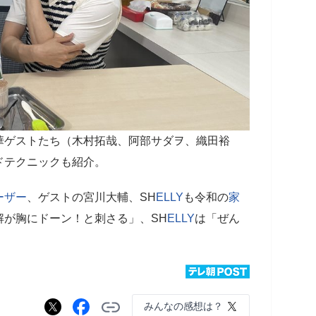
華ゲストたち（木村拓哉、阿部サダヲ、織田裕
ドテクニックも紹介。
ーザー
、ゲストの宮川大輔、SH
ELLY
も令和の
家
解が胸にドーン！と刺さる」、SH
ELLY
は「ぜん
みんなの感想は？