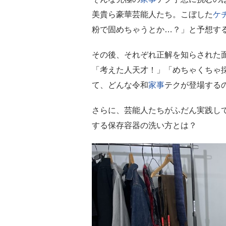
美貴ら豪華芸能人たち。こぼした
ケ
粉で固めちゃうとか…？」と予想す
その後、それぞれ正解を知らされた
「考えた人天才！」「めちゃくちゃ
て、どんな令和
家事
テクが登場する
さらに、芸能人たちがふだん実践し
する保存容器の洗い方とは？