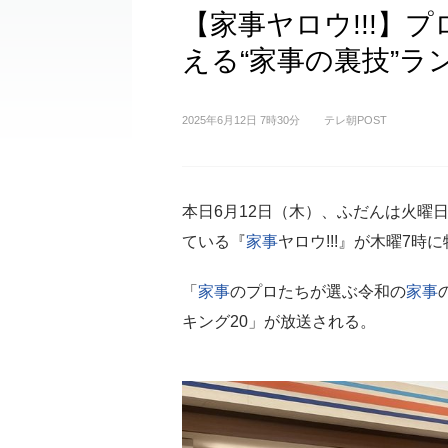
【家事ヤロウ!!!】
える“家事の裏技”ラ
2025年6月12日 7時30分
テレ朝POST
本日6月12日（木）、ふだんは火曜
ている『
家事
ヤロウ!!!』が木曜7時
「
家事
のプロたちが選ぶ令和の
家事
キング20」が放送される。