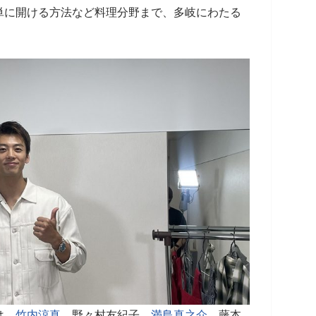
単に開ける方法など料理分野まで、多岐にわたる
は、
竹内涼真
、野々村友紀子、
満島真之介
、藤本