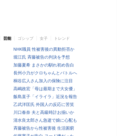
芸能
ゴシップ
女子
トレンド
NHK職員 性被害後の異動拒否か
堀江氏 斉藤被告の判決を予想
加藤夏希 まさかの馴れ初め告白
長州小力がクロちゃんとバトルへ
桐谷広人さん加入の保険に注目
高嶋政宏「母は最期まで大女優」
飯島直子「イライラ」近況を報告
乙武洋匡氏 外国人の反応に苦笑
川口春奈 夫と高級時計お揃いか
清水良太郎さん急逝で娘に心配も
斉藤被告から性被害後 生活困窮
佐藤寛子が告白 ヌード嫌だった