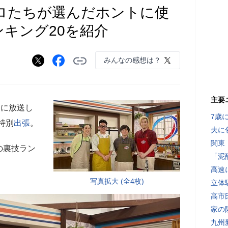
プロたちが選んだホントに使
ンキング20を紹介
みんなの感想は？
主要
日に放送し
7歳
に特別
出張
。
夫に
関東
の裏技ラン
「泥
高速
写真拡大 (全4枚)
立体
高市
家の
九州