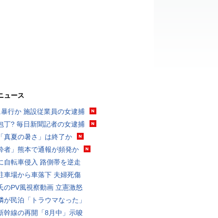
ニュース
に暴行か 施設従業員の女逮捕
包丁? 毎日新聞記者の女逮捕
「真夏の暑さ」は終了か
酔者」熊本で通報が頻発か
に自転車侵入 路側帯を逆走
駐車場から車落下 夫婦死傷
氏のPV風視察動画 立憲激怒
隣が民泊「トラウマなった」
新幹線の再開「8月中」示唆