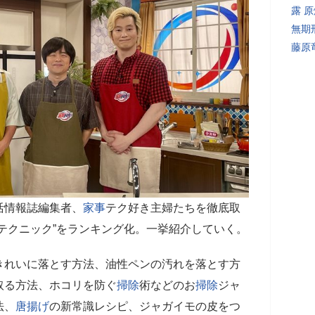
露 
無期
藤原
活情報誌編集者、
家事
テク好き主婦たちを徹底取
テクニック”をランキング化。一挙紹介していく。
きれいに落とす方法、油性ペンの汚れを落とす方
取る方法、ホコリを防ぐ
掃除
術などのお
掃除
ジャ
法、
唐揚げ
の新常識レシピ、ジャガイモの皮をつ