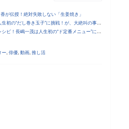
明日香が伝授！絶対失敗しない「生姜焼き」
「娘に弁当を作りたい」長嶋一茂が人生初の“だし巻き玉子”に挑戦！が、大絶叫の事態に「うるせぇな！」
和田明日香が教える絶対失敗しないレシピ！長嶋一茂は人生初の“ド定番メニュー”にチャレンジ
ター
,
俳優
,
動画
,
推し活