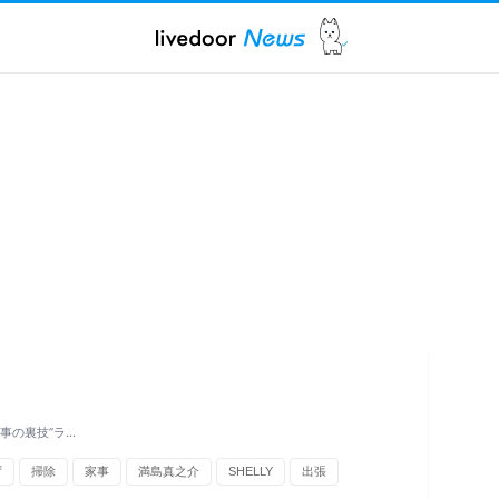
事の裏技”ラ…
ず
掃除
家事
満島真之介
SHELLY
出張