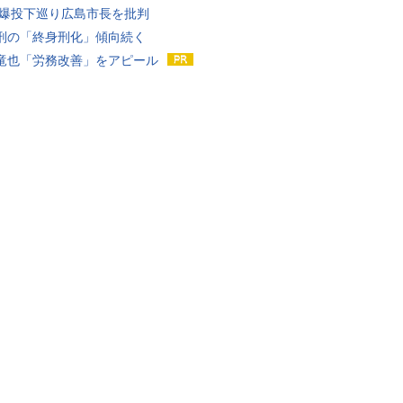
原爆投下巡り広島市長を批判
刑の「終身刑化」傾向続く
竜也「労務改善」をアピール