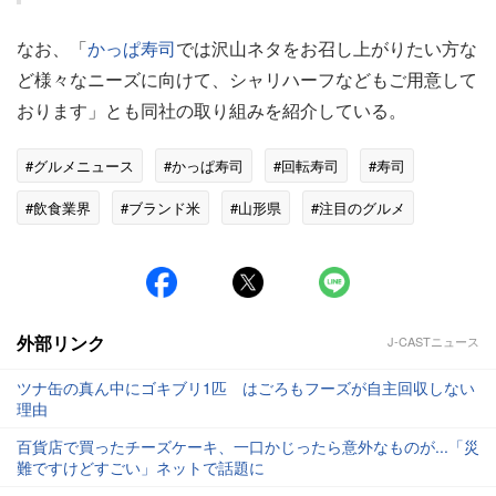
なお、「
かっぱ寿司
では沢山ネタをお召し上がりたい方な
ど様々なニーズに向けて、シャリハーフなどもご用意して
おります」とも同社の取り組みを紹介している。
#グルメニュース
#かっぱ寿司
#回転寿司
#寿司
#飲食業界
#ブランド米
#山形県
#注目のグルメ
外部リンク
J-CASTニュース
ツナ缶の真ん中にゴキブリ1匹 はごろもフーズが自主回収しない
理由
百貨店で買ったチーズケーキ、一口かじったら意外なものが...「災
難ですけどすごい」ネットで話題に