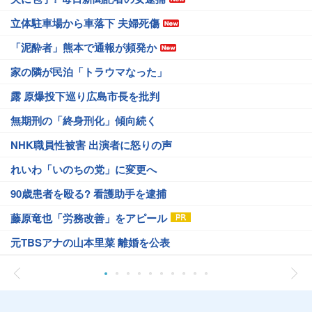
立体駐車場から車落下 夫婦死傷
「泥酔者」熊本で通報が頻発か
家の隣が民泊「トラウマなった」
露 原爆投下巡り広島市長を批判
無期刑の「終身刑化」傾向続く
NHK職員性被害 出演者に怒りの声
れいわ「いのちの党」に変更へ
90歳患者を殴る? 看護助手を逮捕
藤原竜也「労務改善」をアピール
元TBSアナの山本里菜 離婚を公表