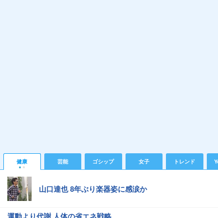
健康
芸能
ゴシップ
女子
トレンド
Y
山口達也 8年ぶり楽器姿に感涙か
運動より代謝 人体の省エネ戦略