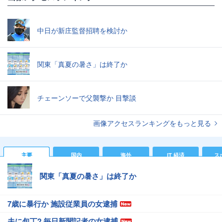
中日が新庄監督招聘を検討か
関東「真夏の暑さ」は終了か
チェーンソーで父襲撃か 目撃談
画像アクセスランキングをもっと見る
主要
国内
海外
IT 経済
ス
関東「真夏の暑さ」は終了か
7歳に暴行か 施設従業員の女逮捕
夫に包丁? 毎日新聞記者の女逮捕