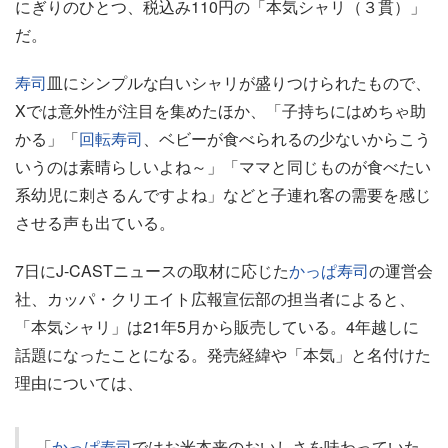
にぎりのひとつ、税込み110円の「本気シャリ（３貫）」
だ。
寿司
皿にシンプルな白いシャリが盛りつけられたもので、
Xでは意外性が注目を集めたほか、「子持ちにはめちゃ助
かる」「
回転寿司
、ベビーが食べられるの少ないからこう
いうのは素晴らしいよね～」「ママと同じものが食べたい
系幼児に刺さるんですよね」などと子連れ客の需要を感じ
させる声も出ている。
7日にJ-CASTニュースの取材に応じた
かっぱ寿司
の運営会
社、カッパ・クリエイト広報宣伝部の担当者によると、
「本気シャリ」は21年5月から販売している。4年越しに
話題になったことになる。発売経緯や「本気」と名付けた
理由については、
「
かっぱ寿司
ではお米本来のおいしさを味わっていた