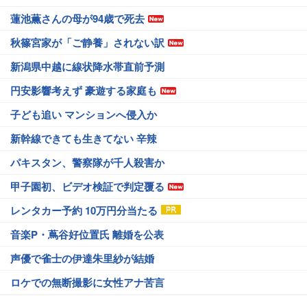
蓮池薫さんの母が94歳で死去
秋篠宮家が「ご静養」されない訳
新潟県中越に線状降水帯直前予測
円安影響考えず 豪遊する家庭も
子ども追い マンションへ侵入か
新幹線できても生きてない 辛辣
パキスタン、警察隊が千人殺害か
甲子園初、ビデオ検証で判定覆る
レンタカー予約 10万円分当たる
音楽P・蔦谷好位置氏 離婚を公表
声優で雀士の伊達朱里紗が結婚
ロケでの無断撮影に女性アナ苦言