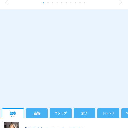
健康
芸能
ゴシップ
女子
トレンド
Y