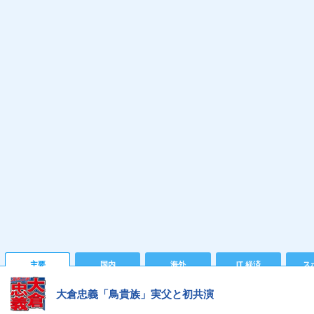
主要
国内
海外
IT 経済
ス
大倉忠義「鳥貴族」実父と初共演