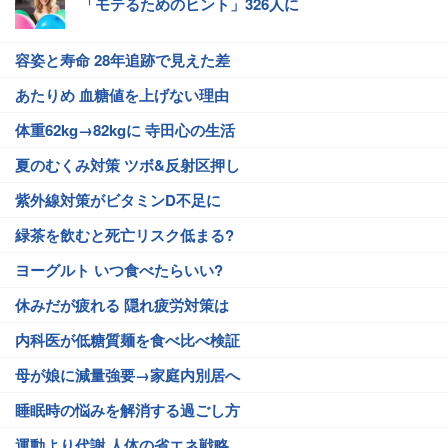
「モテるためのヒント」326人に
容姿と寿命 28年追跡で見えた差
あたりめ 血糖値を上げない理由
体重62kg→82kgに 寺田心の生活
夏のむくみ対策 ツボ&反射区押し
紫外線対策がビタミンD不足に
緑茶を飲むと死亡リスク低まる?
ヨーグルト いつ食べたらいい?
休みだが疲れる 隠れ疲労対策は
内科医が低糖質麺を食べ比べ検証
母が娘に減量強要→家庭内別居へ
睡眠時の悩みを解消する過ごし方
運動より代謝 人体の省エネ戦略